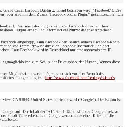
e, Grand Canal Harbour, Dublin 2, Irland betrieben wird ("Facebook"). Die
en) oder sind mit dem Zusatz "Facebook Social Plugin" gekennzeichnet. Die
ebook auf. Der Inhalt des Plugins wird von Facebook direkt an Ihren
e dieses Plugins erhebt und informiert die Nutzer daher entsprechend
 bei Facebook eingeloggt, kann Facebook den Besuch seinem Facebook-Konto
rmation von Ihrem Browser direkt an Facebook übermittelt und dort
eichert. Laut Facebook wird in Deutschland nur eine anonymisierte IP-
ungsmöglichkeiten zum Schutz der Privatsphäre der Nutzer , können diese
rten Mitgliedsdaten verknüpft, muss er sich vor dem Besuch des
rofileinstellungen möglich:
https://www.facebook.com/settings?tab=ads
.
 View, CA 94043, United States betrieben wird (“Google”). Der Button ist
on Google auf. Der Inhalt der “+1″-Schaltfläche wird von Google direkt an
 der Schaltfläche erhebt. Laut Google werden ohne einen Klick auf die
erarbeitet.