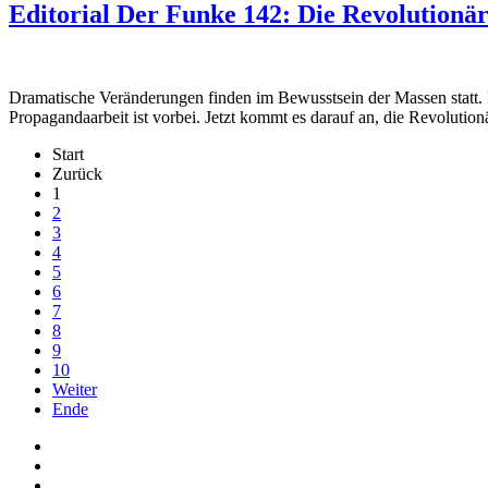
Editorial Der Funke 142: Die Revolutionä
Dramatische Veränderungen finden im Bewusstsein der Massen statt. M
Propagandaarbeit ist vorbei. Jetzt kommt es darauf an, die Revolut
Start
Zurück
1
2
3
4
5
6
7
8
9
10
Weiter
Ende
Auf Facebook folgen
Bei Twitter teilen
Instagram