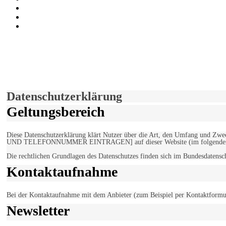
Auf Youtube folgen
der funke - Shop
marxist.com
derfunke.de verwendet Cookies!
Hiermit stimmen Sie der weiteren Nutzung unserer Seite und der V
Einverstanden!
Datenschutzerklärung
Geltungsbereich
Diese Datenschutzerklärung klärt Nutzer über die Art, den Umfang un
UND TELEFONNUMMER EINTRAGEN] auf dieser Website (im folgenden 
Die rechtlichen Grundlagen des Datenschutzes finden sich im Bundesdaten
Kontaktaufnahme
Bei der Kontaktaufnahme mit dem Anbieter (zum Beispiel per Kontaktformula
Newsletter