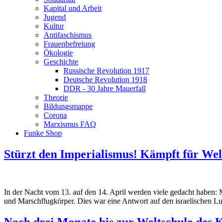
Kapital und Arbeit
Jugend
Kultur
Antifaschismus
Frauenbefreiung
Ökologie
Geschichte
Russische Revolution 1917
Deutsche Revolution 1918
DDR - 30 Jahre Mauerfall
Theorie
Bildungsmappe
Corona
Marxismus FAQ
Funke Shop
Stürzt den Imperialismus! Kämpft für Wel
In der Nacht vom 13. auf den 14. April werden viele gedacht haben: M
und Marschflugkörper. Dies war eine Antwort auf den israelischen Luf
Noch drei Monate bis zur Weltschule de