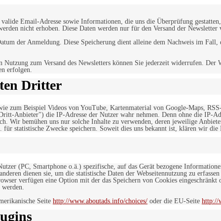
alide Email-Adresse sowie Informationen, die uns die Überprüfung gestatten,
werden nicht erhoben. Diese Daten werden nur für den Versand der Newsletter 
tum der Anmeldung. Diese Speicherung dient alleine dem Nachweis im Fall, da
n Nutzung zum Versand des Newsletters können Sie jederzeit widerrufen. Der W
en erfolgen.
en Dritter
, wie zum Beispiel Videos von YouTube, Kartenmaterial von Google-Maps, RSS
"Dritt-Anbieter") die IP-Adresse der Nutzer wahr nehmen. Denn ohne die IP-Adr
rlich. Wir bemühen uns nur solche Inhalte zu verwenden, deren jeweilige Anbiete
. für statistische Zwecke speichern. Soweit dies uns bekannt ist, klären wir die
 Nutzer (PC, Smartphone o.ä.) spezifische, auf das Gerät bezogene Information
deren dienen sie, um die statistische Daten der Webseitennutzung zu erfassen
owser verfügen eine Option mit der das Speichern von Cookies eingeschränkt od
 werden.
merikanische Seite
http://www.aboutads.info/choices/
oder die EU-Seite
http:/
ugins