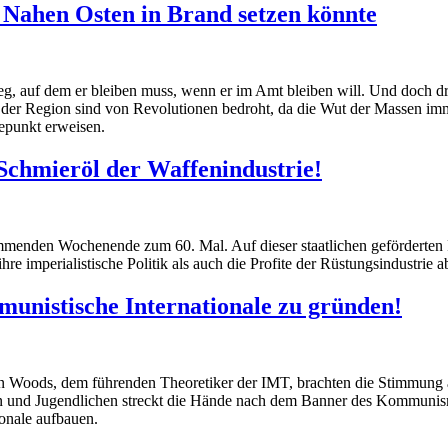
n Nahen Osten in Brand setzen könnte
eg, auf dem er bleiben muss, wenn er im Amt bleiben will. Und doch d
 der Region sind von Revolutionen bedroht, da die Wut der Massen imme
epunkt erweisen.
 Schmieröl der Waffenindustrie!
enden Wochenende zum 60. Mal. Auf dieser staatlichen geförderten Priv
e imperialistische Politik als auch die Profite der Rüstungsindustrie a
mmunistische Internationale zu gründen!
an Woods, dem führenden Theoretiker der IMT, brachten die Stimmung au
tern und Jugendlichen streckt die Hände nach dem Banner des Kommuni
onale aufbauen.