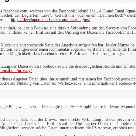
es facebook.com, welches von der Facebook Ireland Ltd., 4 Grand Canal Squar
r Kachel, den Begriffen "Like", "Gefällt mir" oder einem „Daumen hoch“-Zeich
werden:
https://developers.facebook.com/docs/plugins/
.
in enthält, baut sein Browser eine direkte Verbindung mit den Servern von Fac
er hat daher keinen Einfluss auf den Umfang der Daten, die Facebook mit Hilf
n Nutzer die entsprechende Seite des Angebots aufgerufen hat. Ist der Nutzer
 Button betätigen oder einen Kommentar abgeben, wird die entsprechende Info
dem die Möglichkeit, dass Facebook seine IP-Adresse in Erfahrung bringt und sp
ung der Daten durch Facebook sowie die diesbezüglichen Rechte und Einstell
com/about/privacy/
.
 dieses Angebot Daten über ihn sammelt und mit seinen bei Facebook gespeiche
sprüche zur Nutzung von Daten für Werbezwecke, sind innerhalb der Facebook-P
ogle Plus, welches von der Google Inc., 1600 Amphitheatre Parkway, Mountain
altfläche enthält, baut der Browser eine direkte Verbindung mit den Servern v
 Anbieter hat daher keinen Einfluss auf den Umfang der Daten, die Google mit
itgliedern, werden solche Daten, unter anderem die IP-Adresse, erhoben und v