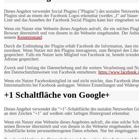
Dieses Angebot verwendet Social Plugins ("Plugins") des sozialen Netzwerk
Plugins sind an einem der Facebook Logos erkennbar (weißes „f“ auf blaue
Liste und das Aussehen der Facebook Social Plugins kann hier eingesehen 
Wenn ein Nutzer eine Webseite dieses Angebots aufruft, die ein solches Plug
Browser übermittelt und von diesem in die Webseite eingebunden. Der Anbiet
seinem
Kenntnisstand
:
Durch die Einbindung der Plugins erhält Facebook die Information, dass ei
zuordnen. Wenn Nutzer mit den Plugins interagieren, zum Beispiel den Like
gespeichert. Falls ein Nutzer kein Mitglied von Facebook ist, besteht trotz
Adresse gespeichert.
Zweck und Umfang der Datenerhebung und die weitere Verarbeitung und Nutz
den Datenschutzhinweisen von Facebook entnehmen:
https://www.facebook.
Wenn ein Nutzer Facebookmitglied ist und nicht möchte, dass Facebook über
Internetauftritts bei Facebook ausloggen. Weitere Einstellungen und Wider
+1 Schaltfläche von Google+
Dieses Angebot verwendet die “+1″-Schaltfläche des sozialen Netzwerkes Go
an dem Zeichen “+1″ auf weißem oder farbigen Hintergrund erkennbar.
Wenn ein Nutzer eine Webseite dieses Angebotes aufruft, die eine solche Sch
seinen Browser übermittelt und von diesem in die Webseite eingebunden. der
Schaltfläche keine personenbezogenen Daten erhoben. Nur bei eingeloggten M