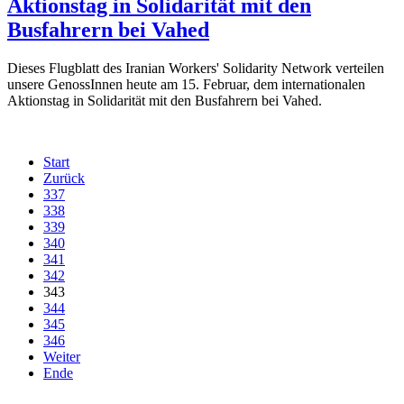
Aktionstag in Solidarität mit den
Busfahrern bei Vahed
Dieses Flugblatt des Iranian Workers' Solidarity Network verteilen
unsere GenossInnen heute am 15. Februar, dem internationalen
Aktionstag in Solidarität mit den Busfahrern bei Vahed.
Start
Zurück
337
338
339
340
341
342
343
344
345
346
Weiter
Ende