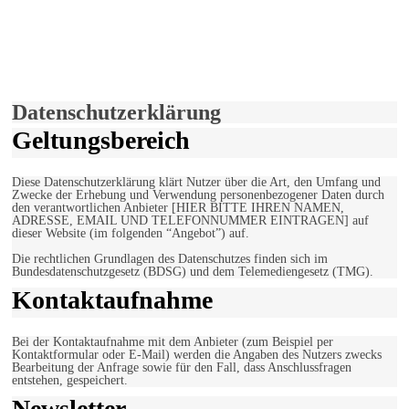
derfunke.de verwendet Cookies!
Hiermit stimmen Sie der weiteren Nutzung unserer Seite und der
Verwendung von Cookies zu.
Mehr erfahren
Einverstanden!
Datenschutzerklärung
Geltungsbereich
Diese Datenschutzerklärung klärt Nutzer über die Art, den Umfang und
Zwecke der Erhebung und Verwendung personenbezogener Daten durch
den verantwortlichen Anbieter [HIER BITTE IHREN NAMEN,
ADRESSE, EMAIL UND TELEFONNUMMER EINTRAGEN] auf
dieser Website (im folgenden “Angebot”) auf.
Die rechtlichen Grundlagen des Datenschutzes finden sich im
Bundesdatenschutzgesetz (BDSG) und dem Telemediengesetz (TMG).
Kontaktaufnahme
Bei der Kontaktaufnahme mit dem Anbieter (zum Beispiel per
Kontaktformular oder E-Mail) werden die Angaben des Nutzers zwecks
Bearbeitung der Anfrage sowie für den Fall, dass Anschlussfragen
entstehen, gespeichert.
Newsletter