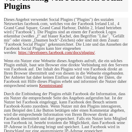
Plugins
Dieses Angebot verwendet Social Plugins ("Plugins") des sozialen
Netzwerkes facebook.com, welches von der Facebook Ireland Ltd., 4
Grand Canal Square, Grand Canal Harbour, Dublin 2, Irland betrieben
wird ("Facebook"). Die Plugins sind an einem der Facebook Logos
erkennbar (weißes „f“ auf blauer Kachel, den Begriffen "Like", "Gefällt
mir" oder einem „Daumen hoch“-Zeichen) oder sind mit dem Zusatz
"Facebook Social Plugin" gekennzeichnet. Die Liste und das Aussehen der
Facebook Social Plugins kann hier eingesehen
werden:
https://developers.facebook.com/docs/plugins/
.
Wenn ein Nutzer eine Webseite dieses Angebots aufruft, die ein solches
Plugin enthält, baut sein Browser eine direkte Verbindung mit den Servern
von Facebook auf. Der Inhalt des Plugins wird von Facebook direkt an
Ihren Browser übermittelt und von diesem in die Webseite eingebunden.
Der Anbieter hat daher keinen Einfluss auf den Umfang der Daten, die
Facebook mit Hilfe dieses Plugins erhebt und informiert die Nutzer daher
entsprechend seinem
Kenntnisstand
:
Durch die Einbindung der Plugins erhält Facebook die Information, dass
ein Nutzer die entsprechende Seite des Angebots aufgerufen hat. Ist der
Nutzer bei Facebook eingeloggt, kann Facebook den Besuch seinem
Facebook-Konto zuordnen. Wenn Nutzer mit den Plugins interagieren,
zum Beispiel den Like Button betätigen oder einen Kommentar abgeben,
wird die entsprechende Information von Ihrem Browser direkt an
Facebook übermittelt und dort gespeichert. Falls ein Nutzer kein Mitglied
von Facebook ist, besteht trotzdem die Möglichkeit, dass Facebook seine
IP-Adresse in Erfahrung bringt und speichert. Laut Facebook wird in
Deutschland nur eine anonymisierte IP-Adresse gespeichert.