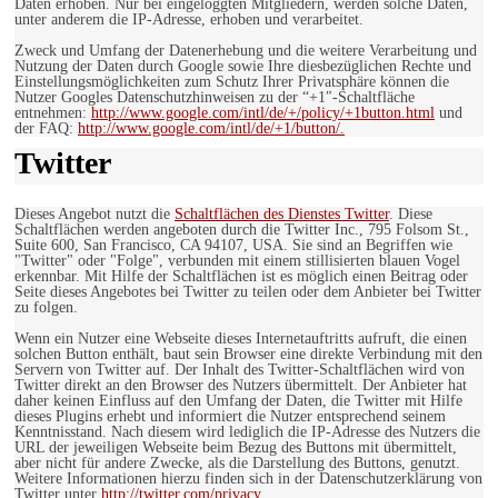
Daten erhoben. Nur bei eingeloggten Mitgliedern, werden solche Daten,
unter anderem die IP-Adresse, erhoben und verarbeitet.
Zweck und Umfang der Datenerhebung und die weitere Verarbeitung und
Nutzung der Daten durch Google sowie Ihre diesbezüglichen Rechte und
Einstellungsmöglichkeiten zum Schutz Ihrer Privatsphäre können die
Nutzer Googles Datenschutzhinweisen zu der “+1″-Schaltfläche
entnehmen:
http://www.google.com/intl/de/+/policy/+1button.html
und
der FAQ:
http://www.google.com/intl/de/+1/button/.
Twitter
Dieses Angebot nutzt die
Schaltflächen des Dienstes Twitter
. Diese
Schaltflächen werden angeboten durch die Twitter Inc., 795 Folsom St.,
Suite 600, San Francisco, CA 94107, USA. Sie sind an Begriffen wie
"Twitter" oder "Folge", verbunden mit einem stillisierten blauen Vogel
erkennbar. Mit Hilfe der Schaltflächen ist es möglich einen Beitrag oder
Seite dieses Angebotes bei Twitter zu teilen oder dem Anbieter bei Twitter
zu folgen.
Wenn ein Nutzer eine Webseite dieses Internetauftritts aufruft, die einen
solchen Button enthält, baut sein Browser eine direkte Verbindung mit den
Servern von Twitter auf. Der Inhalt des Twitter-Schaltflächen wird von
Twitter direkt an den Browser des Nutzers übermittelt. Der Anbieter hat
daher keinen Einfluss auf den Umfang der Daten, die Twitter mit Hilfe
dieses Plugins erhebt und informiert die Nutzer entsprechend seinem
Kenntnisstand. Nach diesem wird lediglich die IP-Adresse des Nutzers die
URL der jeweiligen Webseite beim Bezug des Buttons mit übermittelt,
aber nicht für andere Zwecke, als die Darstellung des Buttons, genutzt.
Weitere Informationen hierzu finden sich in der Datenschutzerklärung von
Twitter unter
http://twitter.com/privacy.