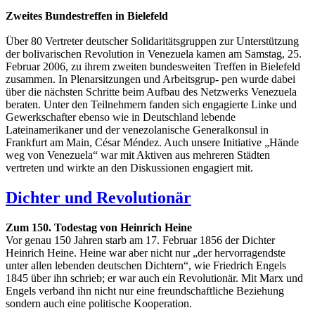
Zweites Bundestreffen in Bielefeld
Über 80 Vertreter deutscher Solidaritätsgruppen zur Unterstützung
der bolivarischen Revolution in Venezuela kamen am Samstag, 25.
Februar 2006, zu ihrem zweiten bundesweiten Treffen in Bielefeld
zusammen. In Plenarsitzungen und Arbeitsgrup- pen wurde dabei
über die nächsten Schritte beim Aufbau des Netzwerks Venezuela
beraten. Unter den Teilnehmern fanden sich engagierte Linke und
Gewerkschafter ebenso wie in Deutschland lebende
Lateinamerikaner und der venezolanische Generalkonsul in
Frankfurt am Main, César Méndez. Auch unsere Initiative „Hände
weg von Venezuela“ war mit Aktiven aus mehreren Städten
vertreten und wirkte an den Diskussionen engagiert mit.
Dichter und Revolutionär
Zum 150. Todestag von Heinrich Heine
Vor genau 150 Jahren starb am 17. Februar 1856 der Dichter
Heinrich Heine. Heine war aber nicht nur „der hervorragendste
unter allen lebenden deutschen Dichtern“, wie Friedrich Engels
1845 über ihn schrieb; er war auch ein Revolutionär. Mit Marx und
Engels verband ihn nicht nur eine freundschaftliche Beziehung
sondern auch eine politische Kooperation.