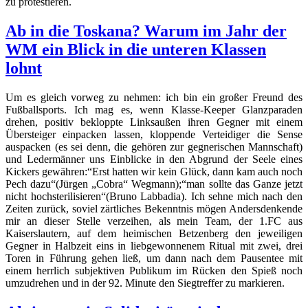
zu protestieren.
Ab in die Toskana? Warum im Jahr der
WM ein Blick in die unteren Klassen
lohnt
Um es gleich vorweg zu nehmen: ich bin ein großer Freund des
Fußballsports. Ich mag es, wenn Klasse-Keeper Glanzparaden
drehen, positiv bekloppte Linksaußen ihren Gegner mit einem
Übersteiger einpacken lassen, kloppende Verteidiger die Sense
auspacken (es sei denn, die gehören zur gegnerischen Mannschaft)
und Ledermänner uns Einblicke in den Abgrund der Seele eines
Kickers gewähren:“Erst hatten wir kein Glück, dann kam auch noch
Pech dazu“(Jürgen „Cobra“ Wegmann);“man sollte das Ganze jetzt
nicht hochsterilisieren“(Bruno Labbadia). Ich sehne mich nach den
Zeiten zurück, soviel zärtliches Bekenntnis mögen Andersdenkende
mir an dieser Stelle verzeihen, als mein Team, der 1.FC aus
Kaiserslautern, auf dem heimischen Betzenberg den jeweiligen
Gegner in Halbzeit eins in liebgewonnenem Ritual mit zwei, drei
Toren in Führung gehen ließ, um dann nach dem Pausentee mit
einem herrlich subjektiven Publikum im Rücken den Spieß noch
umzudrehen und in der 92. Minute den Siegtreffer zu markieren.