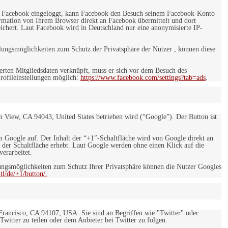
 bei Facebook eingeloggt, kann Facebook den Besuch seinem Facebook-Konto
rmation von Ihrem Browser direkt an Facebook übermittelt und dort
eichert. Laut Facebook wird in Deutschland nur eine anonymisierte IP-
ungsmöglichkeiten zum Schutz der Privatsphäre der Nutzer , können diese
rten Mitgliedsdaten verknüpft, muss er sich vor dem Besuch des
rofileinstellungen möglich:
https://www.facebook.com/settings?tab=ads
.
 View, CA 94043, United States betrieben wird (“Google”). Der Button ist
on Google auf. Der Inhalt der “+1″-Schaltfläche wird von Google direkt an
 der Schaltfläche erhebt. Laut Google werden ohne einen Klick auf die
erarbeitet.
ngsmöglichkeiten zum Schutz Ihrer Privatsphäre können die Nutzer Googles
l/de/+1/button/.
 Francisco, CA 94107, USA. Sie sind an Begriffen wie "Twitter" oder
 Twitter zu teilen oder dem Anbieter bei Twitter zu folgen.