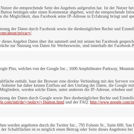
n Nutzer die entsprechende Seite des Angebots aufgerufen hat. Ist der Nutzer
 Button betätigen oder einen Kommentar abgeben, wird die entsprechende Info
dem die Möglichkeit, dass Facebook seine IP-Adresse in Erfahrung bringt und sp
ung der Daten durch Facebook sowie die diesbezüglichen Rechte und Einstell
com/about/privacy/
.
 dieses Angebot Daten über ihn sammelt und mit seinen bei Facebook gespeiche
sprüche zur Nutzung von Daten für Werbezwecke, sind innerhalb der Facebook-P
ogle Plus, welches von der Google Inc., 1600 Amphitheatre Parkway, Mountain
altfläche enthält, baut der Browser eine direkte Verbindung mit den Servern v
 Anbieter hat daher keinen Einfluss auf den Umfang der Daten, die Google mit
itgliedern, werden solche Daten, unter anderem die IP-Adresse, erhoben und v
zung der Daten durch Google sowie Ihre diesbezüglichen Rechte und Einstellu
le.com/intl/de/+/policy/+1button.html
und der FAQ:
http://www.google.com/int
ächen werden angeboten durch die Twitter Inc., 795 Folsom St., Suite 600, San
 der Schaltflächen ist es möglich einen Beitrag oder Seite dieses Angebotes bei