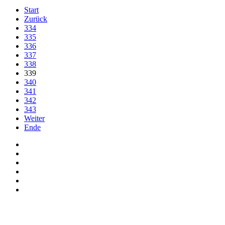
Start
Zurück
334
335
336
337
338
339
340
341
342
343
Weiter
Ende
Auf Facebook folgen
Bei Twitter teilen
Instagram
Auf Youtube folgen
der funke - Shop
marxist.com
derfunke.de verwendet Cookies!