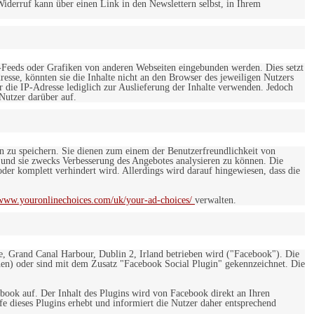
iderruf kann über einen Link in den Newslettern selbst, in Ihrem
-Feeds oder Grafiken von anderen Webseiten eingebunden werden. Dies setzt
esse, könnten sie die Inhalte nicht an den Browser des jeweiligen Nutzers
r die IP-Adresse lediglich zur Auslieferung der Inhalte verwenden. Jedoch
 Nutzer darüber auf.
en zu speichern. Sie dienen zum einem der Benutzerfreundlichkeit von
 und sie zwecks Verbesserung des Angebotes analysieren zu können. Die
er komplett verhindert wird. Allerdings wird darauf hingewiesen, dass die
/www.youronlinechoices.com/uk/your-ad-choices/
verwalten.
e, Grand Canal Harbour, Dublin 2, Irland betrieben wird ("Facebook"). Die
en) oder sind mit dem Zusatz "Facebook Social Plugin" gekennzeichnet. Die
ebook auf. Der Inhalt des Plugins wird von Facebook direkt an Ihren
e dieses Plugins erhebt und informiert die Nutzer daher entsprechend