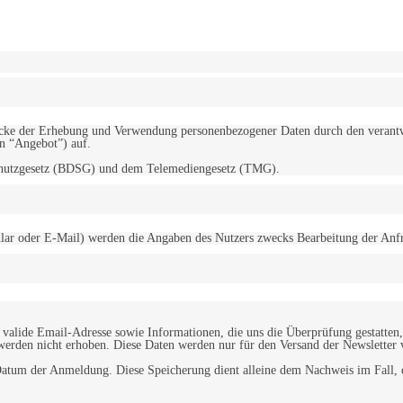
erwendung von Cookies zu.
Mehr erfahren
d Zwecke der Erhebung und Verwendung personenbezogener Daten durch den
“Angebot”) auf.
schutzgesetz (BDSG) und dem Telemediengesetz (TMG).
r oder E-Mail) werden die Angaben des Nutzers zwecks Bearbeitung der Anfrage
alide Email-Adresse sowie Informationen, die uns die Überprüfung gestatten,
werden nicht erhoben. Diese Daten werden nur für den Versand der Newsletter 
tum der Anmeldung. Diese Speicherung dient alleine dem Nachweis im Fall, da