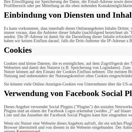
Ihre Einwilligung zur Speicherung der Daten, der Email-Adresse sowie dere
Profilbereich oder per Mitteilung an die oben stehenden Kontaktmöglichkeit
Einbindung von Diensten und Inhalt
Es kann vorkommen, dass innerhalb dieses Onlineangebotes Inhalte Dritter
immer voraus, dass die Anbieter dieser Inhalte (nachfolgend bezeichnet als 
senden. Die IP-Adresse ist damit für die Darstellung dieser Inhalte erforde
haben wir keinen Einfluss darauf, falls die Dritt-Anbieter die IP-Adresse z.B
Cookies
Cookies sind kleine Dateien, die es ermöglichen, auf dem Zugriffsgerät der
Webseiten und damit den Nutzern (z.B. Speicherung von Logindaten). Zum an
Nutzer können auf den Einsatz der Cookies Einfluss nehmen. Die meisten Br
Nutzung und insbesondere der Nutzungskomfort ohne Cookies eingeschränkt
Sie können viele Online-Anzeigen-Cookies von Unternehmen über die US-a
Verwendung von Facebook Social Pl
Dieses Angebot verwendet Social Plugins ("Plugins") des sozialen Netzwerk
Plugins sind an einem der Facebook Logos erkennbar (weißes „f“ auf blaue
Liste und das Aussehen der Facebook Social Plugins kann hier eingesehen 
Wenn ein Nutzer eine Webseite dieses Angebots aufruft, die ein solches Plug
Browser übermittelt und von diesem in die Webseite eingebunden. Der Anbiet
seinem
Kenntnisstand
: