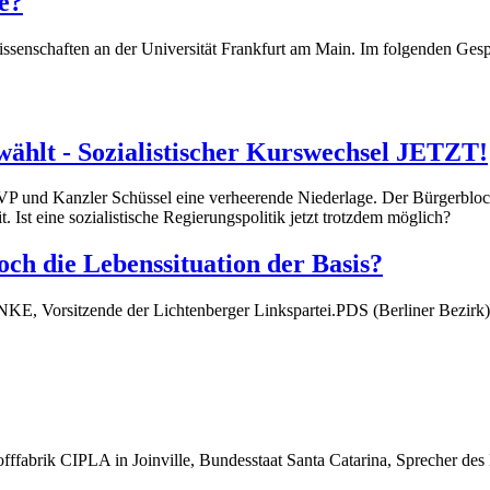
e?
enschaften an der Universität Frankfurt am Main. Im folgenden Gesprä
ählt - Sozialistischer Kurswechsel JETZT!
VP und Kanzler Schüssel eine verheerende Niederlage. Der Bürgerblock
. Ist eine sozialistische Regierungspolitik jetzt trotzdem möglich?
ch die Lebenssituation der Basis?
NKE, Vorsitzende der Lichtenberger Linkspartei.PDS (Berliner Bezirk),
offfabrik CIPLA in Joinville, Bundesstaat Santa Catarina, Sprecher des