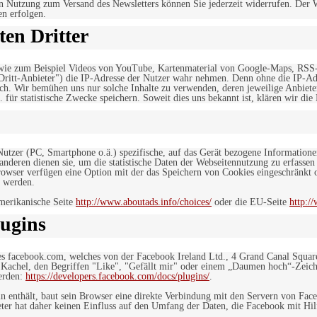
n Nutzung zum Versand des Newsletters können Sie jederzeit widerrufen. Der W
en erfolgen.
en Dritter
, wie zum Beispiel Videos von YouTube, Kartenmaterial von Google-Maps, RSS
"Dritt-Anbieter") die IP-Adresse der Nutzer wahr nehmen. Denn ohne die IP-Adr
rlich. Wir bemühen uns nur solche Inhalte zu verwenden, deren jeweilige Anbiete
. für statistische Zwecke speichern. Soweit dies uns bekannt ist, klären wir die
 Nutzer (PC, Smartphone o.ä.) spezifische, auf das Gerät bezogene Information
deren dienen sie, um die statistische Daten der Webseitennutzung zu erfassen
owser verfügen eine Option mit der das Speichern von Cookies eingeschränkt od
 werden.
merikanische Seite
http://www.aboutads.info/choices/
oder die EU-Seite
http:/
ugins
es facebook.com, welches von der Facebook Ireland Ltd., 4 Grand Canal Squar
r Kachel, den Begriffen "Like", "Gefällt mir" oder einem „Daumen hoch“-Zeich
werden:
https://developers.facebook.com/docs/plugins/
.
in enthält, baut sein Browser eine direkte Verbindung mit den Servern von Fac
er hat daher keinen Einfluss auf den Umfang der Daten, die Facebook mit Hilf