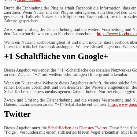
Durch die Einbindung der Plugins erhält Facebook die Information, dass ei
zuordnen. Wenn Nutzer mit den Plugins interagieren, zum Beispiel den Like
gespeichert. Falls ein Nutzer kein Mitglied von Facebook ist, besteht trotz
Adresse gespeichert.
Zweck und Umfang der Datenerhebung und die weitere Verarbeitung und Nutz
den Datenschutzhinweisen von Facebook entnehmen:
https://www.facebook.
Wenn ein Nutzer Facebookmitglied ist und nicht möchte, dass Facebook über
Internetauftritts bei Facebook ausloggen. Weitere Einstellungen und Wider
+1 Schaltfläche von Google+
Dieses Angebot verwendet die “+1″-Schaltfläche des sozialen Netzwerkes Go
an dem Zeichen “+1″ auf weißem oder farbigen Hintergrund erkennbar.
Wenn ein Nutzer eine Webseite dieses Angebotes aufruft, die eine solche Sch
seinen Browser übermittelt und von diesem in die Webseite eingebunden. der
Schaltfläche keine personenbezogenen Daten erhoben. Nur bei eingeloggten M
Zweck und Umfang der Datenerhebung und die weitere Verarbeitung und Nut
Datenschutzhinweisen zu der “+1″-Schaltfläche entnehmen:
http://www.goog
Twitter
Dieses Angebot nutzt die
Schaltflächen des Dienstes Twitter
. Diese Schaltfl
"Folge", verbunden mit einem stillisierten blauen Vogel erkennbar. Mit Hilfe