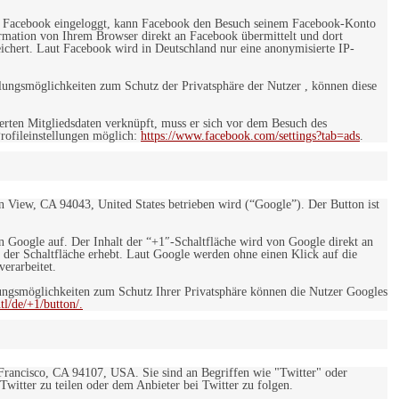
 bei Facebook eingeloggt, kann Facebook den Besuch seinem Facebook-Konto
rmation von Ihrem Browser direkt an Facebook übermittelt und dort
eichert. Laut Facebook wird in Deutschland nur eine anonymisierte IP-
ungsmöglichkeiten zum Schutz der Privatsphäre der Nutzer , können diese
rten Mitgliedsdaten verknüpft, muss er sich vor dem Besuch des
rofileinstellungen möglich:
https://www.facebook.com/settings?tab=ads
.
 View, CA 94043, United States betrieben wird (“Google”). Der Button ist
on Google auf. Der Inhalt der “+1″-Schaltfläche wird von Google direkt an
 der Schaltfläche erhebt. Laut Google werden ohne einen Klick auf die
erarbeitet.
ngsmöglichkeiten zum Schutz Ihrer Privatsphäre können die Nutzer Googles
l/de/+1/button/.
 Francisco, CA 94107, USA. Sie sind an Begriffen wie "Twitter" oder
 Twitter zu teilen oder dem Anbieter bei Twitter zu folgen.