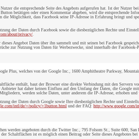
n Nutzer die entsprechende Seite des Angebots aufgerufen hat. Ist der Nutzer
 Button betätigen oder einen Kommentar abgeben, wird die entsprechende Info
dem die Möglichkeit, dass Facebook seine IP-Adresse in Erfahrung bringt und sp
ung der Daten durch Facebook sowie die diesbezüglichen Rechte und Einstell
com/about/privacy/
.
 dieses Angebot Daten über ihn sammelt und mit seinen bei Facebook gespeiche
sprüche zur Nutzung von Daten für Werbezwecke, sind innerhalb der Facebook-P
ogle Plus, welches von der Google Inc., 1600 Amphitheatre Parkway, Mountain
altfläche enthält, baut der Browser eine direkte Verbindung mit den Servern v
 Anbieter hat daher keinen Einfluss auf den Umfang der Daten, die Google mit
itgliedern, werden solche Daten, unter anderem die IP-Adresse, erhoben und v
zung der Daten durch Google sowie Ihre diesbezüglichen Rechte und Einstellu
le.com/intl/de/+/policy/+1button.html
und der FAQ:
http://www.google.com/int
ächen werden angeboten durch die Twitter Inc., 795 Folsom St., Suite 600, San
 der Schaltflächen ist es möglich einen Beitrag oder Seite dieses Angebotes bei