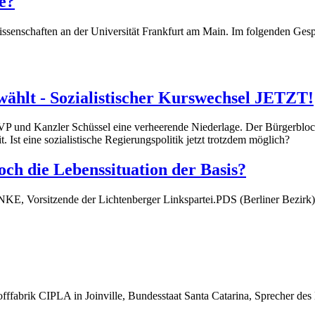
e?
enschaften an der Universität Frankfurt am Main. Im folgenden Gesprä
ählt - Sozialistischer Kurswechsel JETZT!
VP und Kanzler Schüssel eine verheerende Niederlage. Der Bürgerblock
. Ist eine sozialistische Regierungspolitik jetzt trotzdem möglich?
ch die Lebenssituation der Basis?
NKE, Vorsitzende der Lichtenberger Linkspartei.PDS (Berliner Bezirk),
offfabrik CIPLA in Joinville, Bundesstaat Santa Catarina, Sprecher des