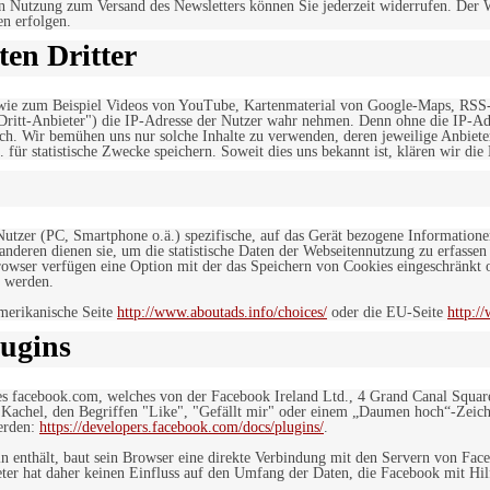
n Nutzung zum Versand des Newsletters können Sie jederzeit widerrufen. Der W
en erfolgen.
en Dritter
, wie zum Beispiel Videos von YouTube, Kartenmaterial von Google-Maps, RSS
"Dritt-Anbieter") die IP-Adresse der Nutzer wahr nehmen. Denn ohne die IP-Adr
rlich. Wir bemühen uns nur solche Inhalte zu verwenden, deren jeweilige Anbiete
. für statistische Zwecke speichern. Soweit dies uns bekannt ist, klären wir die
 Nutzer (PC, Smartphone o.ä.) spezifische, auf das Gerät bezogene Information
deren dienen sie, um die statistische Daten der Webseitennutzung zu erfassen
owser verfügen eine Option mit der das Speichern von Cookies eingeschränkt od
 werden.
merikanische Seite
http://www.aboutads.info/choices/
oder die EU-Seite
http:/
ugins
es facebook.com, welches von der Facebook Ireland Ltd., 4 Grand Canal Squar
r Kachel, den Begriffen "Like", "Gefällt mir" oder einem „Daumen hoch“-Zeich
werden:
https://developers.facebook.com/docs/plugins/
.
in enthält, baut sein Browser eine direkte Verbindung mit den Servern von Fac
er hat daher keinen Einfluss auf den Umfang der Daten, die Facebook mit Hilf