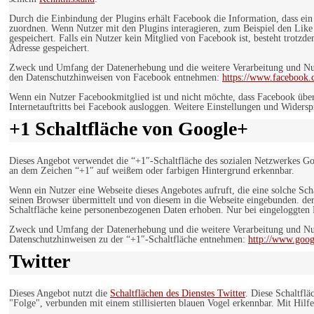
Durch die Einbindung der Plugins erhält Facebook die Information, dass ei
zuordnen. Wenn Nutzer mit den Plugins interagieren, zum Beispiel den Like
gespeichert. Falls ein Nutzer kein Mitglied von Facebook ist, besteht trotz
Adresse gespeichert.
Zweck und Umfang der Datenerhebung und die weitere Verarbeitung und Nutz
den Datenschutzhinweisen von Facebook entnehmen:
https://www.facebook.
Wenn ein Nutzer Facebookmitglied ist und nicht möchte, dass Facebook über
Internetauftritts bei Facebook ausloggen. Weitere Einstellungen und Wider
+1 Schaltfläche von Google+
Dieses Angebot verwendet die “+1″-Schaltfläche des sozialen Netzwerkes Go
an dem Zeichen “+1″ auf weißem oder farbigen Hintergrund erkennbar.
Wenn ein Nutzer eine Webseite dieses Angebotes aufruft, die eine solche Sch
seinen Browser übermittelt und von diesem in die Webseite eingebunden. der
Schaltfläche keine personenbezogenen Daten erhoben. Nur bei eingeloggten M
Zweck und Umfang der Datenerhebung und die weitere Verarbeitung und Nut
Datenschutzhinweisen zu der “+1″-Schaltfläche entnehmen:
http://www.goog
Twitter
Dieses Angebot nutzt die
Schaltflächen des Dienstes Twitter
. Diese Schaltfl
"Folge", verbunden mit einem stillisierten blauen Vogel erkennbar. Mit Hilfe