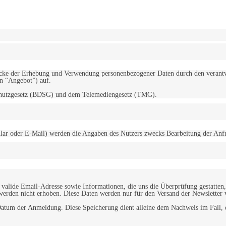
erwendung von Cookies zu.
Mehr erfahren
d Zwecke der Erhebung und Verwendung personenbezogener Daten durch den
“Angebot”) auf.
schutzgesetz (BDSG) und dem Telemediengesetz (TMG).
r oder E-Mail) werden die Angaben des Nutzers zwecks Bearbeitung der Anfrage
alide Email-Adresse sowie Informationen, die uns die Überprüfung gestatten,
werden nicht erhoben. Diese Daten werden nur für den Versand der Newsletter 
tum der Anmeldung. Diese Speicherung dient alleine dem Nachweis im Fall, da