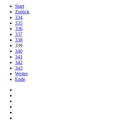
Start
Zurück
334
335
336
337
338
339
340
341
342
343
Weiter
Ende
Auf Facebook folgen
Bei Twitter teilen
Instagram
Auf Youtube folgen
der funke - Shop
marxist.com
derfunke.de verwendet Cookies!