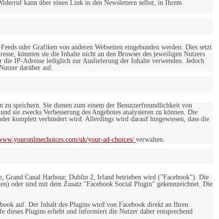
iderruf kann über einen Link in den Newslettern selbst, in Ihrem
-Feeds oder Grafiken von anderen Webseiten eingebunden werden. Dies setzt
esse, könnten sie die Inhalte nicht an den Browser des jeweiligen Nutzers
r die IP-Adresse lediglich zur Auslieferung der Inhalte verwenden. Jedoch
 Nutzer darüber auf.
en zu speichern. Sie dienen zum einem der Benutzerfreundlichkeit von
 und sie zwecks Verbesserung des Angebotes analysieren zu können. Die
er komplett verhindert wird. Allerdings wird darauf hingewiesen, dass die
/www.youronlinechoices.com/uk/your-ad-choices/
verwalten.
e, Grand Canal Harbour, Dublin 2, Irland betrieben wird ("Facebook"). Die
en) oder sind mit dem Zusatz "Facebook Social Plugin" gekennzeichnet. Die
ebook auf. Der Inhalt des Plugins wird von Facebook direkt an Ihren
e dieses Plugins erhebt und informiert die Nutzer daher entsprechend