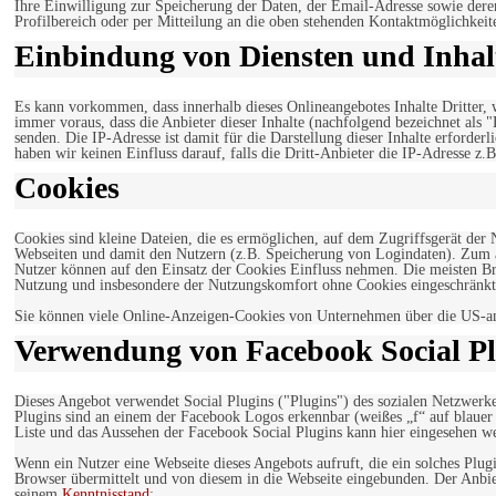
Ihre Einwilligung zur Speicherung der Daten, der Email-Adresse sowie dere
Profilbereich oder per Mitteilung an die oben stehenden Kontaktmöglichkeit
Einbindung von Diensten und Inhalt
Es kann vorkommen, dass innerhalb dieses Onlineangebotes Inhalte Dritter
immer voraus, dass die Anbieter dieser Inhalte (nachfolgend bezeichnet als 
senden. Die IP-Adresse ist damit für die Darstellung dieser Inhalte erforde
haben wir keinen Einfluss darauf, falls die Dritt-Anbieter die IP-Adresse z.B
Cookies
Cookies sind kleine Dateien, die es ermöglichen, auf dem Zugriffsgerät der
Webseiten und damit den Nutzern (z.B. Speicherung von Logindaten). Zum an
Nutzer können auf den Einsatz der Cookies Einfluss nehmen. Die meisten Br
Nutzung und insbesondere der Nutzungskomfort ohne Cookies eingeschränkt
Sie können viele Online-Anzeigen-Cookies von Unternehmen über die US-a
Verwendung von Facebook Social Pl
Dieses Angebot verwendet Social Plugins ("Plugins") des sozialen Netzwerk
Plugins sind an einem der Facebook Logos erkennbar (weißes „f“ auf blaue
Liste und das Aussehen der Facebook Social Plugins kann hier eingesehen 
Wenn ein Nutzer eine Webseite dieses Angebots aufruft, die ein solches Plug
Browser übermittelt und von diesem in die Webseite eingebunden. Der Anbiet
seinem
Kenntnisstand
: