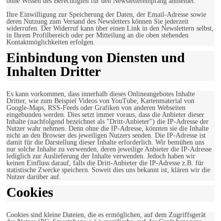
ohne Wissen des Berechtigten für den Newsletterempfang anmeldet.
Ihre Einwilligung zur Speicherung der Daten, der Email-Adresse sowie
deren Nutzung zum Versand des Newsletters können Sie jederzeit
widerrufen. Der Widerruf kann über einen Link in den Newslettern selbst,
in Ihrem Profilbereich oder per Mitteilung an die oben stehenden
Kontaktmöglichkeiten erfolgen.
Einbindung von Diensten und
Inhalten Dritter
Es kann vorkommen, dass innerhalb dieses Onlineangebotes Inhalte
Dritter, wie zum Beispiel Videos von YouTube, Kartenmaterial von
Google-Maps, RSS-Feeds oder Grafiken von anderen Webseiten
eingebunden werden. Dies setzt immer voraus, dass die Anbieter dieser
Inhalte (nachfolgend bezeichnet als "Dritt-Anbieter") die IP-Adresse der
Nutzer wahr nehmen. Denn ohne die IP-Adresse, könnten sie die Inhalte
nicht an den Browser des jeweiligen Nutzers senden. Die IP-Adresse ist
damit für die Darstellung dieser Inhalte erforderlich. Wir bemühen uns
nur solche Inhalte zu verwenden, deren jeweilige Anbieter die IP-Adresse
lediglich zur Auslieferung der Inhalte verwenden. Jedoch haben wir
keinen Einfluss darauf, falls die Dritt-Anbieter die IP-Adresse z.B. für
statistische Zwecke speichern. Soweit dies uns bekannt ist, klären wir die
Nutzer darüber auf.
Cookies
Cookies sind kleine Dateien, die es ermöglichen, auf dem Zugriffsgerät