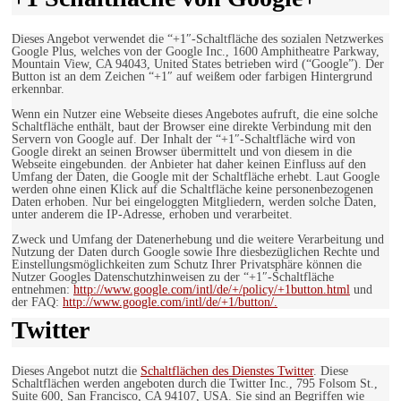
Dieses Angebot verwendet die “+1″-Schaltfläche des sozialen Netzwerkes
Google Plus, welches von der Google Inc., 1600 Amphitheatre Parkway,
Mountain View, CA 94043, United States betrieben wird (“Google”). Der
Button ist an dem Zeichen “+1″ auf weißem oder farbigen Hintergrund
erkennbar.
Wenn ein Nutzer eine Webseite dieses Angebotes aufruft, die eine solche
Schaltfläche enthält, baut der Browser eine direkte Verbindung mit den
Servern von Google auf. Der Inhalt der “+1″-Schaltfläche wird von
Google direkt an seinen Browser übermittelt und von diesem in die
Webseite eingebunden. der Anbieter hat daher keinen Einfluss auf den
Umfang der Daten, die Google mit der Schaltfläche erhebt. Laut Google
werden ohne einen Klick auf die Schaltfläche keine personenbezogenen
Daten erhoben. Nur bei eingeloggten Mitgliedern, werden solche Daten,
unter anderem die IP-Adresse, erhoben und verarbeitet.
Zweck und Umfang der Datenerhebung und die weitere Verarbeitung und
Nutzung der Daten durch Google sowie Ihre diesbezüglichen Rechte und
Einstellungsmöglichkeiten zum Schutz Ihrer Privatsphäre können die
Nutzer Googles Datenschutzhinweisen zu der “+1″-Schaltfläche
entnehmen:
http://www.google.com/intl/de/+/policy/+1button.html
und
der FAQ:
http://www.google.com/intl/de/+1/button/.
Twitter
Dieses Angebot nutzt die
Schaltflächen des Dienstes Twitter
. Diese
Schaltflächen werden angeboten durch die Twitter Inc., 795 Folsom St.,
Suite 600, San Francisco, CA 94107, USA. Sie sind an Begriffen wie