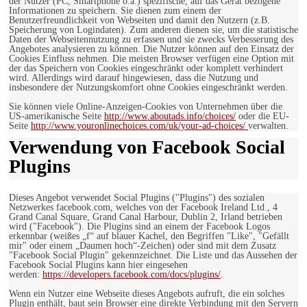
der Nutzer (PC, Smartphone o.ä.) spezifische, auf das Gerät bezogene
Informationen zu speichern. Sie dienen zum einem der
Benutzerfreundlichkeit von Webseiten und damit den Nutzern (z.B.
Speicherung von Logindaten). Zum anderen dienen sie, um die statistische
Daten der Webseitennutzung zu erfassen und sie zwecks Verbesserung des
Angebotes analysieren zu können. Die Nutzer können auf den Einsatz der
Cookies Einfluss nehmen. Die meisten Browser verfügen eine Option mit
der das Speichern von Cookies eingeschränkt oder komplett verhindert
wird. Allerdings wird darauf hingewiesen, dass die Nutzung und
insbesondere der Nutzungskomfort ohne Cookies eingeschränkt werden.
Sie können viele Online-Anzeigen-Cookies von Unternehmen über die
US-amerikanische Seite
http://www.aboutads.info/choices/
oder die EU-
Seite
http://www.youronlinechoices.com/uk/your-ad-choices/
verwalten.
Verwendung von Facebook Social
Plugins
Dieses Angebot verwendet Social Plugins ("Plugins") des sozialen
Netzwerkes facebook.com, welches von der Facebook Ireland Ltd., 4
Grand Canal Square, Grand Canal Harbour, Dublin 2, Irland betrieben
wird ("Facebook"). Die Plugins sind an einem der Facebook Logos
erkennbar (weißes „f“ auf blauer Kachel, den Begriffen "Like", "Gefällt
mir" oder einem „Daumen hoch“-Zeichen) oder sind mit dem Zusatz
"Facebook Social Plugin" gekennzeichnet. Die Liste und das Aussehen der
Facebook Social Plugins kann hier eingesehen
werden:
https://developers.facebook.com/docs/plugins/
.
Wenn ein Nutzer eine Webseite dieses Angebots aufruft, die ein solches
Plugin enthält, baut sein Browser eine direkte Verbindung mit den Servern