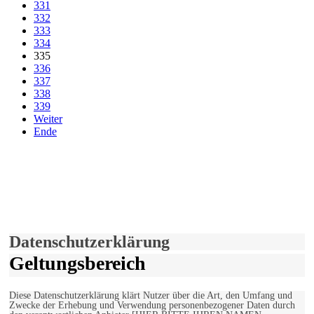
331
332
333
334
335
336
337
338
339
Weiter
Ende
derfunke.de verwendet Cookies!
Hiermit stimmen Sie der weiteren Nutzung unserer Seite und der
Verwendung von Cookies zu.
Mehr erfahren
Einverstanden!
Datenschutzerklärung
Geltungsbereich
Diese Datenschutzerklärung klärt Nutzer über die Art, den Umfang und
Zwecke der Erhebung und Verwendung personenbezogener Daten durch