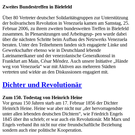
Zweites Bundestreffen in Bielefeld
Über 80 Vertreter deutscher Solidaritätsgruppen zur Unterstützung
der bolivarischen Revolution in Venezuela kamen am Samstag, 25.
Februar 2006, zu ihrem zweiten bundesweiten Treffen in Bielefeld
zusammen. In Plenarsitzungen und Arbeitsgrup- pen wurde dabei
über die nächsten Schritte beim Aufbau des Netzwerks Venezuela
beraten. Unter den Teilnehmern fanden sich engagierte Linke und
Gewerkschafter ebenso wie in Deutschland lebende
Lateinamerikaner und der venezolanische Generalkonsul in
Frankfurt am Main, César Méndez. Auch unsere Initiative „Hände
weg von Venezuela“ war mit Aktiven aus mehreren Städten
vertreten und wirkte an den Diskussionen engagiert mit.
Dichter und Revolutionär
Zum 150. Todestag von Heinrich Heine
Vor genau 150 Jahren starb am 17. Februar 1856 der Dichter
Heinrich Heine. Heine war aber nicht nur „der hervorragendste
unter allen lebenden deutschen Dichtern“, wie Friedrich Engels
1845 über ihn schrieb; er war auch ein Revolutionär. Mit Marx und
Engels verband ihn nicht nur eine freundschaftliche Beziehung
sondern auch eine politische Kooperation.