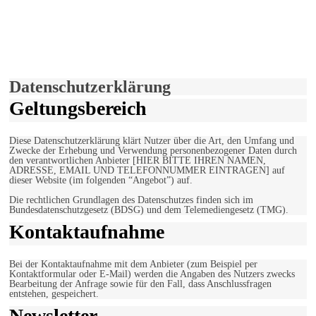
derfunke.de verwendet Cookies!
Hiermit stimmen Sie der weiteren Nutzung unserer Seite und der
Verwendung von Cookies zu.
Mehr erfahren
Einverstanden!
Datenschutzerklärung
Geltungsbereich
Diese Datenschutzerklärung klärt Nutzer über die Art, den Umfang und
Zwecke der Erhebung und Verwendung personenbezogener Daten durch
den verantwortlichen Anbieter [HIER BITTE IHREN NAMEN,
ADRESSE, EMAIL UND TELEFONNUMMER EINTRAGEN] auf
dieser Website (im folgenden “Angebot”) auf.
Die rechtlichen Grundlagen des Datenschutzes finden sich im
Bundesdatenschutzgesetz (BDSG) und dem Telemediengesetz (TMG).
Kontaktaufnahme
Bei der Kontaktaufnahme mit dem Anbieter (zum Beispiel per
Kontaktformular oder E-Mail) werden die Angaben des Nutzers zwecks
Bearbeitung der Anfrage sowie für den Fall, dass Anschlussfragen
entstehen, gespeichert.
Newsletter