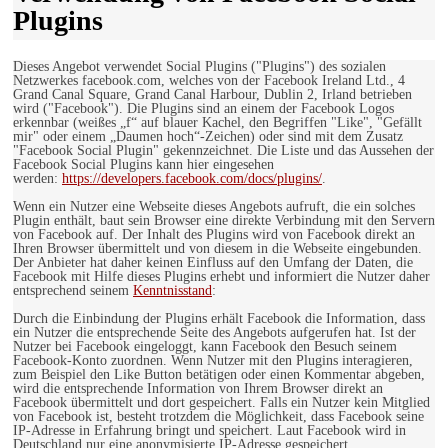
Plugins
Dieses Angebot verwendet Social Plugins ("Plugins") des sozialen
Netzwerkes facebook.com, welches von der Facebook Ireland Ltd., 4
Grand Canal Square, Grand Canal Harbour, Dublin 2, Irland betrieben
wird ("Facebook"). Die Plugins sind an einem der Facebook Logos
erkennbar (weißes „f“ auf blauer Kachel, den Begriffen "Like", "Gefällt
mir" oder einem „Daumen hoch“-Zeichen) oder sind mit dem Zusatz
"Facebook Social Plugin" gekennzeichnet. Die Liste und das Aussehen der
Facebook Social Plugins kann hier eingesehen
werden:
https://developers.facebook.com/docs/plugins/
.
Wenn ein Nutzer eine Webseite dieses Angebots aufruft, die ein solches
Plugin enthält, baut sein Browser eine direkte Verbindung mit den Servern
von Facebook auf. Der Inhalt des Plugins wird von Facebook direkt an
Ihren Browser übermittelt und von diesem in die Webseite eingebunden.
Der Anbieter hat daher keinen Einfluss auf den Umfang der Daten, die
Facebook mit Hilfe dieses Plugins erhebt und informiert die Nutzer daher
entsprechend seinem
Kenntnisstand
:
Durch die Einbindung der Plugins erhält Facebook die Information, dass
ein Nutzer die entsprechende Seite des Angebots aufgerufen hat. Ist der
Nutzer bei Facebook eingeloggt, kann Facebook den Besuch seinem
Facebook-Konto zuordnen. Wenn Nutzer mit den Plugins interagieren,
zum Beispiel den Like Button betätigen oder einen Kommentar abgeben,
wird die entsprechende Information von Ihrem Browser direkt an
Facebook übermittelt und dort gespeichert. Falls ein Nutzer kein Mitglied
von Facebook ist, besteht trotzdem die Möglichkeit, dass Facebook seine
IP-Adresse in Erfahrung bringt und speichert. Laut Facebook wird in
Deutschland nur eine anonymisierte IP-Adresse gespeichert.