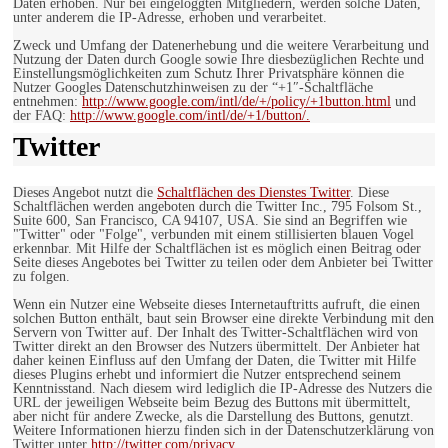
Daten erhoben. Nur bei eingeloggten Mitgliedern, werden solche Daten,
unter anderem die IP-Adresse, erhoben und verarbeitet.
Zweck und Umfang der Datenerhebung und die weitere Verarbeitung und
Nutzung der Daten durch Google sowie Ihre diesbezüglichen Rechte und
Einstellungsmöglichkeiten zum Schutz Ihrer Privatsphäre können die
Nutzer Googles Datenschutzhinweisen zu der “+1″-Schaltfläche
entnehmen:
http://www.google.com/intl/de/+/policy/+1button.html
und
der FAQ:
http://www.google.com/intl/de/+1/button/.
Twitter
Dieses Angebot nutzt die
Schaltflächen des Dienstes Twitter
. Diese
Schaltflächen werden angeboten durch die Twitter Inc., 795 Folsom St.,
Suite 600, San Francisco, CA 94107, USA. Sie sind an Begriffen wie
"Twitter" oder "Folge", verbunden mit einem stillisierten blauen Vogel
erkennbar. Mit Hilfe der Schaltflächen ist es möglich einen Beitrag oder
Seite dieses Angebotes bei Twitter zu teilen oder dem Anbieter bei Twitter
zu folgen.
Wenn ein Nutzer eine Webseite dieses Internetauftritts aufruft, die einen
solchen Button enthält, baut sein Browser eine direkte Verbindung mit den
Servern von Twitter auf. Der Inhalt des Twitter-Schaltflächen wird von
Twitter direkt an den Browser des Nutzers übermittelt. Der Anbieter hat
daher keinen Einfluss auf den Umfang der Daten, die Twitter mit Hilfe
dieses Plugins erhebt und informiert die Nutzer entsprechend seinem
Kenntnisstand. Nach diesem wird lediglich die IP-Adresse des Nutzers die
URL der jeweiligen Webseite beim Bezug des Buttons mit übermittelt,
aber nicht für andere Zwecke, als die Darstellung des Buttons, genutzt.
Weitere Informationen hierzu finden sich in der Datenschutzerklärung von
Twitter unter
http://twitter.com/privacy.