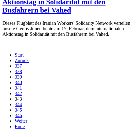
Aktionstag in Solidarität mit den
Busfahrern bei Vahed
Dieses Flugblatt des Iranian Workers' Solidarity Network verteilen
unsere GenossInnen heute am 15. Februar, dem internationalen
Aktionstag in Solidarität mit den Busfahrern bei Vahed.
Start
Zurück
337
338
339
340
341
342
343
344
345
346
Weiter
Ende