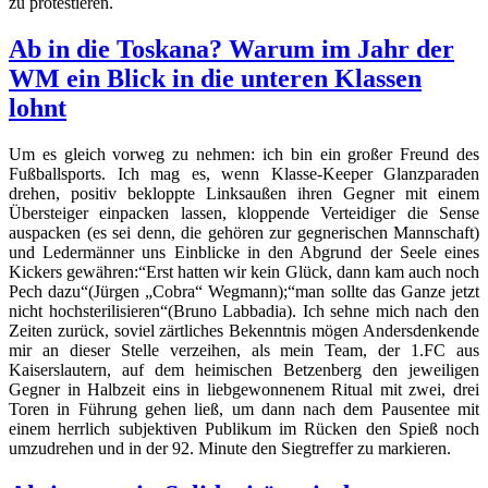
zu protestieren.
Ab in die Toskana? Warum im Jahr der
WM ein Blick in die unteren Klassen
lohnt
Um es gleich vorweg zu nehmen: ich bin ein großer Freund des
Fußballsports. Ich mag es, wenn Klasse-Keeper Glanzparaden
drehen, positiv bekloppte Linksaußen ihren Gegner mit einem
Übersteiger einpacken lassen, kloppende Verteidiger die Sense
auspacken (es sei denn, die gehören zur gegnerischen Mannschaft)
und Ledermänner uns Einblicke in den Abgrund der Seele eines
Kickers gewähren:“Erst hatten wir kein Glück, dann kam auch noch
Pech dazu“(Jürgen „Cobra“ Wegmann);“man sollte das Ganze jetzt
nicht hochsterilisieren“(Bruno Labbadia). Ich sehne mich nach den
Zeiten zurück, soviel zärtliches Bekenntnis mögen Andersdenkende
mir an dieser Stelle verzeihen, als mein Team, der 1.FC aus
Kaiserslautern, auf dem heimischen Betzenberg den jeweiligen
Gegner in Halbzeit eins in liebgewonnenem Ritual mit zwei, drei
Toren in Führung gehen ließ, um dann nach dem Pausentee mit
einem herrlich subjektiven Publikum im Rücken den Spieß noch
umzudrehen und in der 92. Minute den Siegtreffer zu markieren.