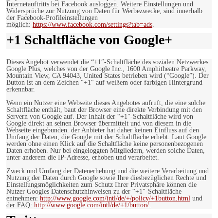
Internetauftritts bei Facebook ausloggen. Weitere Einstellungen und
Widersprüche zur Nutzung von Daten für Werbezwecke, sind innerhalb
der Facebook-Profileinstellungen
möglich:
https://www.facebook.com/settings?tab=ads
.
+1 Schaltfläche von Google+
Dieses Angebot verwendet die “+1″-Schaltfläche des sozialen Netzwerkes
Google Plus, welches von der Google Inc., 1600 Amphitheatre Parkway,
Mountain View, CA 94043, United States betrieben wird (“Google”). Der
Button ist an dem Zeichen “+1″ auf weißem oder farbigen Hintergrund
erkennbar.
Wenn ein Nutzer eine Webseite dieses Angebotes aufruft, die eine solche
Schaltfläche enthält, baut der Browser eine direkte Verbindung mit den
Servern von Google auf. Der Inhalt der “+1″-Schaltfläche wird von
Google direkt an seinen Browser übermittelt und von diesem in die
Webseite eingebunden. der Anbieter hat daher keinen Einfluss auf den
Umfang der Daten, die Google mit der Schaltfläche erhebt. Laut Google
werden ohne einen Klick auf die Schaltfläche keine personenbezogenen
Daten erhoben. Nur bei eingeloggten Mitgliedern, werden solche Daten,
unter anderem die IP-Adresse, erhoben und verarbeitet.
Zweck und Umfang der Datenerhebung und die weitere Verarbeitung und
Nutzung der Daten durch Google sowie Ihre diesbezüglichen Rechte und
Einstellungsmöglichkeiten zum Schutz Ihrer Privatsphäre können die
Nutzer Googles Datenschutzhinweisen zu der “+1″-Schaltfläche
entnehmen:
http://www.google.com/intl/de/+/policy/+1button.html
und
der FAQ:
http://www.google.com/intl/de/+1/button/.