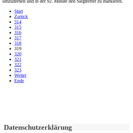
umzudrehen und in der 92. Minute den Siegtreffer zu markieren.
Start
Zurück
314
315
316
317
318
319
320
321
322
323
Weiter
Ende
derfunke.de verwendet Cookies!
Hiermit stimmen Sie der weiteren Nutzung unserer Seite und der
Verwendung von Cookies zu.
Mehr erfahren
Einverstanden!
Datenschutzerklärung