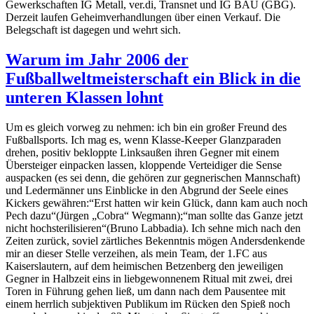
Gewerkschaften IG Metall, ver.di, Transnet und IG BAU (GBG).
Derzeit laufen Geheimverhandlungen über einen Verkauf. Die
Belegschaft ist dagegen und wehrt sich.
Warum im Jahr 2006 der
Fußballweltmeisterschaft ein Blick in die
unteren Klassen lohnt
Um es gleich vorweg zu nehmen: ich bin ein großer Freund des
Fußballsports. Ich mag es, wenn Klasse-Keeper Glanzparaden
drehen, positiv bekloppte Linksaußen ihren Gegner mit einem
Übersteiger einpacken lassen, kloppende Verteidiger die Sense
auspacken (es sei denn, die gehören zur gegnerischen Mannschaft)
und Ledermänner uns Einblicke in den Abgrund der Seele eines
Kickers gewähren:“Erst hatten wir kein Glück, dann kam auch noch
Pech dazu“(Jürgen „Cobra“ Wegmann);“man sollte das Ganze jetzt
nicht hochsterilisieren“(Bruno Labbadia). Ich sehne mich nach den
Zeiten zurück, soviel zärtliches Bekenntnis mögen Andersdenkende
mir an dieser Stelle verzeihen, als mein Team, der 1.FC aus
Kaiserslautern, auf dem heimischen Betzenberg den jeweiligen
Gegner in Halbzeit eins in liebgewonnenem Ritual mit zwei, drei
Toren in Führung gehen ließ, um dann nach dem Pausentee mit
einem herrlich subjektiven Publikum im Rücken den Spieß noch