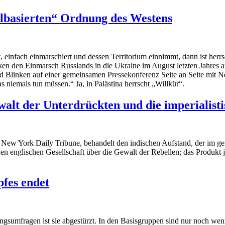
elbasierten“ Ordnung des Westens
t, einfach einmarschiert und dessen Territorium einnimmt, dann ist herr
n den Einmarsch Russlands in die Ukraine im August letzten Jahres an
d Blinken auf einer gemeinsamen Pressekonferenz Seite an Seite mit Net
as niemals tun müssen.“ Ja, in Palästina herrscht „Willkür“.
alt der Unterdrückten und die imperialist
r
New York Daily Tribune
, behandelt den indischen Aufstand, der im g
n englischen Gesellschaft über die Gewalt der Rebellen; das Produkt 
fes endet
sumfragen ist sie abgestürzt. In den Basisgruppen sind nur noch wenige