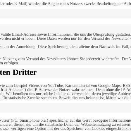
r oder E-Mail) werden die Angaben des Nutzers zwecks Bearbeitung der Anfrage
alide Email-Adresse sowie Informationen, die uns die Überprüfung gestatten,
werden nicht erhoben. Diese Daten werden nur für den Versand der Newsletter 
tum der Anmeldung. Diese Speicherung dient alleine dem Nachweis im Fall, da
n Nutzung zum Versand des Newsletters können Sie jederzeit widerrufen. Der W
en erfolgen.
en Dritter
, wie zum Beispiel Videos von YouTube, Kartenmaterial von Google-Maps, RSS
"Dritt-Anbieter") die IP-Adresse der Nutzer wahr nehmen. Denn ohne die IP-Adr
rlich. Wir bemühen uns nur solche Inhalte zu verwenden, deren jeweilige Anbiete
. für statistische Zwecke speichern. Soweit dies uns bekannt ist, klären wir die
 Nutzer (PC, Smartphone o.ä.) spezifische, auf das Gerät bezogene Information
deren dienen sie, um die statistische Daten der Webseitennutzung zu erfassen
owser verfügen eine Option mit der das Speichern von Cookies eingeschränkt od