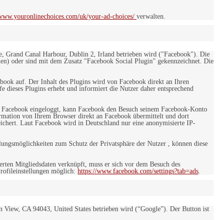
/www.youronlinechoices.com/uk/your-ad-choices/
verwalten.
e, Grand Canal Harbour, Dublin 2, Irland betrieben wird ("Facebook"). Die
en) oder sind mit dem Zusatz "Facebook Social Plugin" gekennzeichnet. Die
ebook auf. Der Inhalt des Plugins wird von Facebook direkt an Ihren
e dieses Plugins erhebt und informiert die Nutzer daher entsprechend
 bei Facebook eingeloggt, kann Facebook den Besuch seinem Facebook-Konto
rmation von Ihrem Browser direkt an Facebook übermittelt und dort
eichert. Laut Facebook wird in Deutschland nur eine anonymisierte IP-
ungsmöglichkeiten zum Schutz der Privatsphäre der Nutzer , können diese
rten Mitgliedsdaten verknüpft, muss er sich vor dem Besuch des
rofileinstellungen möglich:
https://www.facebook.com/settings?tab=ads
.
 View, CA 94043, United States betrieben wird (“Google”). Der Button ist