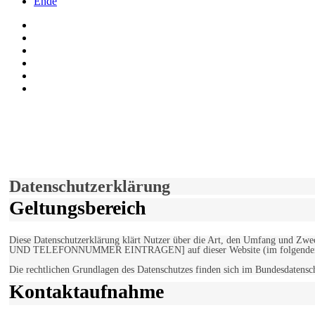
Ende
Auf Facebook folgen
Bei Twitter teilen
Instagram
Auf Youtube folgen
der funke - Shop
marxist.com
derfunke.de verwendet Cookies!
Hiermit stimmen Sie der weiteren Nutzung unserer Seite und der V
Einverstanden!
Datenschutzerklärung
Geltungsbereich
Diese Datenschutzerklärung klärt Nutzer über die Art, den Umfang un
UND TELEFONNUMMER EINTRAGEN] auf dieser Website (im folgenden 
Die rechtlichen Grundlagen des Datenschutzes finden sich im Bundesdaten
Kontaktaufnahme