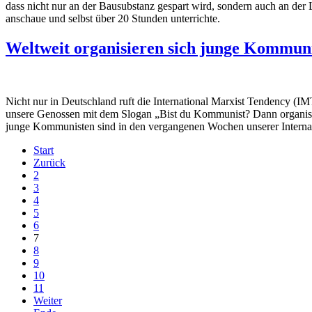
dass nicht nur an der Bausubstanz gespart wird, sondern auch an der 
anschaue und selbst über 20 Stunden unterrichte.
Weltweit organisieren sich junge Kommun
Nicht nur in Deutschland ruft die International Marxist Tendency (IM
unsere Genossen mit dem Slogan „Bist du Kommunist? Dann organisie
junge Kommunisten sind in den vergangenen Wochen unserer Internat
Start
Zurück
2
3
4
5
6
7
8
9
10
11
Weiter