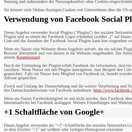
Nutzung und insbesondere der Nutzungskomfort ohne Cookies eingeschränkt
Sie können viele Online-Anzeigen-Cookies von Unternehmen über die US-a
Verwendung von Facebook Social Pl
Dieses Angebot verwendet Social Plugins ("Plugins") des sozialen Netzwerk
Plugins sind an einem der Facebook Logos erkennbar (weißes „f“ auf blaue
Liste und das Aussehen der Facebook Social Plugins kann hier eingesehen 
Wenn ein Nutzer eine Webseite dieses Angebots aufruft, die ein solches Plug
Browser übermittelt und von diesem in die Webseite eingebunden. Der Anbiet
seinem
Kenntnisstand
:
Durch die Einbindung der Plugins erhält Facebook die Information, dass ei
zuordnen. Wenn Nutzer mit den Plugins interagieren, zum Beispiel den Like
gespeichert. Falls ein Nutzer kein Mitglied von Facebook ist, besteht trotz
Adresse gespeichert.
Zweck und Umfang der Datenerhebung und die weitere Verarbeitung und Nutz
den Datenschutzhinweisen von Facebook entnehmen:
https://www.facebook.
Wenn ein Nutzer Facebookmitglied ist und nicht möchte, dass Facebook über
Internetauftritts bei Facebook ausloggen. Weitere Einstellungen und Wider
+1 Schaltfläche von Google+
Dieses Angebot verwendet die “+1″-Schaltfläche des sozialen Netzwerkes Go
an dem Zeichen “+1″ auf weißem oder farbigen Hintergrund erkennbar.