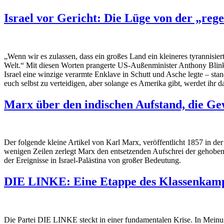
Israel vor Gericht: Die Lüge von der „reg
„Wenn wir es zulassen, dass ein großes Land ein kleineres tyrannisier
Welt.“ Mit diesen Worten prangerte US-Außenminister Anthony Blinke
Israel eine winzige verarmte Enklave in Schutt und Asche legte – stan
euch selbst zu verteidigen, aber solange es Amerika gibt, werdet ihr d
Marx über den indischen Aufstand, die Gew
Der folgende kleine Artikel von Karl Marx, veröffentlicht 1857 in de
wenigen Zeilen zerlegt Marx den entsetzenden Aufschrei der gehobene
der Ereignisse in Israel-Palästina von großer Bedeutung.
DIE LINKE: Eine Etappe des Klassenkamp
Die Partei DIE LINKE steckt in einer fundamentalen Krise. In Meinung