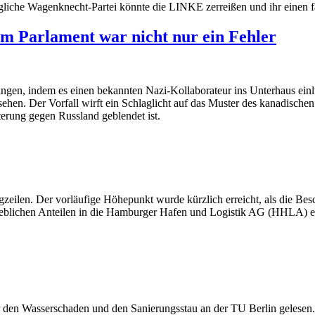
liche Wagenknecht-Partei könnte die LINKE zerreißen und ihr einen fa
im Parlament war nicht nur ein Fehler
gen, indem es einen bekannten Nazi-Kollaborateur ins Unterhaus einl
sehen. Der Vorfall wirft ein Schlaglicht auf das Muster des kanadische
erung gegen Russland geblendet ist.
zeilen. Der vorläufige Höhepunkt wurde kürzlich erreicht, als die Be
rheblichen Anteilen in die Hamburger Hafen und Logistik AG (HHLA) ein
er den Wasserschaden und den Sanierungsstau an der TU Berlin gelesen.