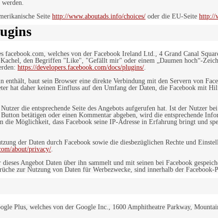
 werden.
merikanische Seite
http://www.aboutads.info/choices/
oder die EU-Seite
http:/
ugins
es facebook.com, welches von der Facebook Ireland Ltd., 4 Grand Canal Squar
r Kachel, den Begriffen "Like", "Gefällt mir" oder einem „Daumen hoch“-Zeich
werden:
https://developers.facebook.com/docs/plugins/
.
in enthält, baut sein Browser eine direkte Verbindung mit den Servern von Fac
er hat daher keinen Einfluss auf den Umfang der Daten, die Facebook mit Hilf
n Nutzer die entsprechende Seite des Angebots aufgerufen hat. Ist der Nutzer
 Button betätigen oder einen Kommentar abgeben, wird die entsprechende Info
dem die Möglichkeit, dass Facebook seine IP-Adresse in Erfahrung bringt und sp
ung der Daten durch Facebook sowie die diesbezüglichen Rechte und Einstell
com/about/privacy/
.
 dieses Angebot Daten über ihn sammelt und mit seinen bei Facebook gespeiche
sprüche zur Nutzung von Daten für Werbezwecke, sind innerhalb der Facebook-P
ogle Plus, welches von der Google Inc., 1600 Amphitheatre Parkway, Mountain