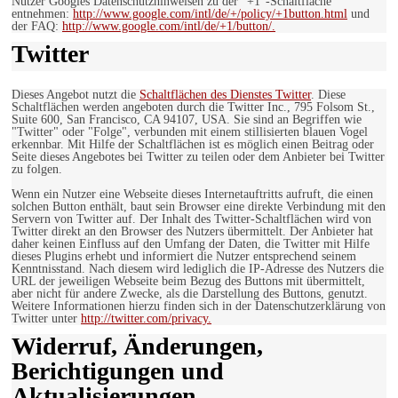
Nutzer Googles Datenschutzhinweisen zu der “+1″-Schaltfläche
entnehmen:
http://www.google.com/intl/de/+/policy/+1button.html
und
der FAQ:
http://www.google.com/intl/de/+1/button/.
Twitter
Dieses Angebot nutzt die
Schaltflächen des Dienstes Twitter
. Diese
Schaltflächen werden angeboten durch die Twitter Inc., 795 Folsom St.,
Suite 600, San Francisco, CA 94107, USA. Sie sind an Begriffen wie
"Twitter" oder "Folge", verbunden mit einem stillisierten blauen Vogel
erkennbar. Mit Hilfe der Schaltflächen ist es möglich einen Beitrag oder
Seite dieses Angebotes bei Twitter zu teilen oder dem Anbieter bei Twitter
zu folgen.
Wenn ein Nutzer eine Webseite dieses Internetauftritts aufruft, die einen
solchen Button enthält, baut sein Browser eine direkte Verbindung mit den
Servern von Twitter auf. Der Inhalt des Twitter-Schaltflächen wird von
Twitter direkt an den Browser des Nutzers übermittelt. Der Anbieter hat
daher keinen Einfluss auf den Umfang der Daten, die Twitter mit Hilfe
dieses Plugins erhebt und informiert die Nutzer entsprechend seinem
Kenntnisstand. Nach diesem wird lediglich die IP-Adresse des Nutzers die
URL der jeweiligen Webseite beim Bezug des Buttons mit übermittelt,
aber nicht für andere Zwecke, als die Darstellung des Buttons, genutzt.
Weitere Informationen hierzu finden sich in der Datenschutzerklärung von
Twitter unter
http://twitter.com/privacy.
Widerruf, Änderungen,
Berichtigungen und
Aktualisierungen