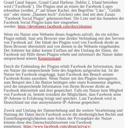
Grand Canal Square, Grand Canal Harbour, Dublin 2, Irland betrieben
wird ("Facebook"). Die Plugins sind an einem der Facebook Logos
erkennbar (weißes „f“ auf blauer Kachel, den Begriffen "Like", "Gefällt
mir" oder einem „Daumen hoch“-Zeichen) oder sind mit dem Zusatz
"Facebook Social Plugin" gekennzeichnet. Die Liste und das Aussehen der
Facebook Social Plugins kann hier eingesehen
werden:
https://developers.facebook.com/docs/plugins/
.
Wenn ein Nutzer eine Webseite dieses Angebots aufruft, die ein solches
Plugin enthält, baut sein Browser eine direkte Verbindung mit den Servern
von Facebook auf. Der Inhalt des Plugins wird von Facebook direkt an
Ihren Browser übermittelt und von diesem in die Webseite eingebunden.
Der Anbieter hat daher keinen Einfluss auf den Umfang der Daten, die
Facebook mit Hilfe dieses Plugins erhebt und informiert die Nutzer daher
entsprechend seinem
Kenntnisstand
:
Durch die Einbindung der Plugins erhält Facebook die Information, dass
ein Nutzer die entsprechende Seite des Angebots aufgerufen hat. Ist der
Nutzer bei Facebook eingeloggt, kann Facebook den Besuch seinem
Facebook-Konto zuordnen. Wenn Nutzer mit den Plugins interagieren,
zum Beispiel den Like Button betätigen oder einen Kommentar abgeben,
wird die entsprechende Information von Ihrem Browser direkt an
Facebook übermittelt und dort gespeichert. Falls ein Nutzer kein Mitglied
von Facebook ist, besteht trotzdem die Möglichkeit, dass Facebook seine
IP-Adresse in Erfahrung bringt und speichert. Laut Facebook wird in
Deutschland nur eine anonymisierte IP-Adresse gespeichert.
Zweck und Umfang der Datenerhebung und die weitere Verarbeitung und
Nutzung der Daten durch Facebook sowie die diesbezüglichen Rechte und
Einstellungsmöglichkeiten zum Schutz der Privatsphäre der Nutzer ,
können diese den Datenschutzhinweisen von Facebook
entnehmen:
https://www.facebook.com/about/privacy/
.