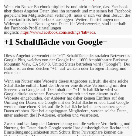
Wenn ein Nutzer Facebookmitglied ist und nicht möchte, dass Facebook
über dieses Angebot Daten über ihn sammelt und mit seinen bei Facebook
gespeicherten Mitgliedsdaten verknüpft, muss er sich vor dem Besuch des
Internetauftritts bei Facebook ausloggen. Weitere Einstellungen und
Widersprüche zur Nutzung von Daten für Werbezwecke, sind innerhalb
der Facebook-Profileinstellungen
möglich:
https://www.facebook.com/settings?tab=ads
.
+1 Schaltfläche von Google+
Dieses Angebot verwendet die “+1″-Schaltfläche des sozialen Netzwerkes
Google Plus, welches von der Google Inc., 1600 Amphitheatre Parkway,
Mountain View, CA 94043, United States betrieben wird (“Google”). Der
Button ist an dem Zeichen “+1″ auf weißem oder farbigen Hintergrund
erkennbar.
Wenn ein Nutzer eine Webseite dieses Angebotes aufruft, die eine solche
Schaltfläche enthält, baut der Browser eine direkte Verbindung mit den
Servern von Google auf. Der Inhalt der “+1″-Schaltfläche wird von
Google direkt an seinen Browser übermittelt und von diesem in die
Webseite eingebunden. der Anbieter hat daher keinen Einfluss auf den
Umfang der Daten, die Google mit der Schaltfläche erhebt. Laut Google
werden ohne einen Klick auf die Schaltfläche keine personenbezogenen
Daten erhoben. Nur bei eingeloggten Mitgliedern, werden solche Daten,
unter anderem die IP-Adresse, erhoben und verarbeitet.
Zweck und Umfang der Datenerhebung und die weitere Verarbeitung und
Nutzung der Daten durch Google sowie Ihre diesbezüglichen Rechte und
Einstellungsmöglichkeiten zum Schutz Ihrer Privatsphäre können die