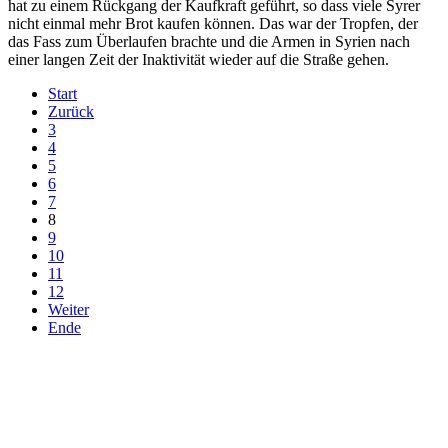
hat zu einem Rückgang der Kaufkraft geführt, so dass viele Syrer
nicht einmal mehr Brot kaufen können. Das war der Tropfen, der
das Fass zum Überlaufen brachte und die Armen in Syrien nach
einer langen Zeit der Inaktivität wieder auf die Straße gehen.
Start
Zurück
3
4
5
6
7
8
9
10
11
12
Weiter
Ende
derfunke.de verwendet Cookies!
Hiermit stimmen Sie der weiteren Nutzung unserer Seite und der
Verwendung von Cookies zu.
Mehr erfahren