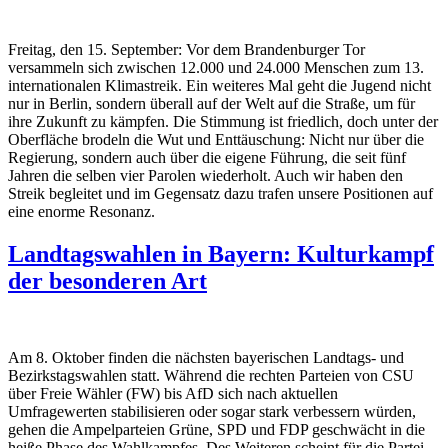
Freitag, den 15. September: Vor dem Brandenburger Tor
versammeln sich zwischen 12.000 und 24.000 Menschen zum 13.
internationalen Klimastreik.
Ein weiteres Mal geht die Jugend nicht
nur in Berlin, sondern überall auf der Welt auf die Straße, um für
ihre Zukunft zu kämpfen. Die Stimmung ist friedlich, doch unter der
Oberfläche brodeln die Wut und Enttäuschung: Nicht nur über die
Regierung, sondern auch über die eigene Führung, die seit fünf
Jahren die selben vier Parolen wiederholt. Auch wir haben den
Streik begleitet und im Gegensatz dazu trafen unsere Positionen auf
eine enorme Resonanz.
Landtagswahlen in Bayern: Kulturkampf
der besonderen Art
Am 8. Oktober finden die nächsten bayerischen Landtags- und
Bezirkstagswahlen statt. Während die rechten Parteien von CSU
über Freie Wähler (FW) bis AfD sich nach aktuellen
Umfragewerten stabilisieren oder sogar stark verbessern würden,
gehen die Ampelparteien Grüne, SPD und FDP geschwächt in die
heiße Phase des Wahlkampfes. Des Weiteren scheint für die Partei