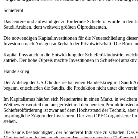
Schieferöl
Das teurere und aufwändiger zu fördernde Schieferöl wurde in den Ja
Saudi Arabien, dem weltweit größten Ölproduzenten.
Die notwendigen Kapitalinvestitionen für die Neuerschließung dies
Investoren nach Anlagen außerhalb der Privatwirtschaft. Die Börse u
Kapital floss auch in die Entwicklung der Schieferöl-Industrie, welche
antrieb. Der hohe Ölpreis machte Investitionen in Schieferöl attraktiv.
Handelskrieg
Der Aufstieg der US-Ölindustrie hat einen Handelskrieg mit Saudi 
begann, entschieden die Saudis, die Produktion nicht unter die verei
Im Kapitalismus häufen sich Neueintritte in einen Markt, in welche
Wettbewerbsvorteil und ausgerüstet mit den neusten Produktionstechn
Schieferölförderung ist zwar auf dem Höchststand der Technik, aber s
ursprüngliche Zögern der Investoren. Der von OPEC organisierte Prei
stehen.
Die Saudis beabsichtigten, der Schieferöl-Industrie zu schaden. Das
Marktanteile zu halten, auch wenn das „einen negativen Einfluss auf d