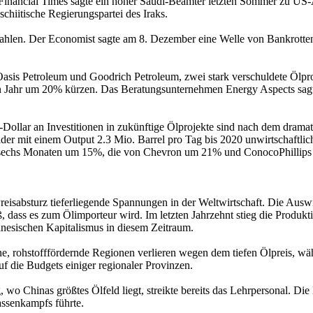
ß Financial Times sagte ein hoher Saudi-Beamter letzten Sommer zu US-
chiitische Regierungspartei des Iraks.
zahlen. Der Economist sagte am 8. Dezember eine Welle von Bankrotten 
. Oasis Petroleum und Goodrich Petroleum, zwei stark verschuldete Ölp
en Jahr um 20% kürzen. Das Beratungsunternehmen Energy Aspects sagt
Dollar an Investitionen in zukünftige Ölprojekte sind nach dem dramati
r mit einem Output 2.3 Mio. Barrel pro Tag bis 2020 unwirtschaftlich 
en sechs Monaten um 15%, die von Chevron um 21% und ConocoPhillips 
r Preisabsturz tieferliegende Spannungen in der Weltwirtschaft. Die Au
oß, dass es zum Ölimporteur wird. Im letzten Jahrzehnt stieg die Produ
inesischen Kapitalismus in diesem Zeitraum.
e, rohstofffördernde Regionen verlieren wegen dem tiefen Ölpreis, wäh
uf die Budgets einiger regionaler Provinzen.
, wo Chinas größtes Ölfeld liegt, streikte bereits das Lehrpersonal. D
ssenkampfs führte.