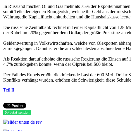
In Russland machen Öl und Gas mehr als 75% der Exporteinnahmen un
somit Teile der eigenen Bourgeoisie, welche ihr Geld aus der russi
Währung die Kapitalflucht ankurbelten und die Haushaltskasse leert
Die russische Zentralbank rechnet mit einer Kapitalflucht von 128 
der Rubel um 20% gegenüber dem Dollar, der größte Preissturz an ei
Geldentwertung in Volkswirtschaften, welche von Ölexporten abhängig
zurückgegangen. Damit ist er die am schlechtesten abschneidende H
Als Reaktion darauf erhöhte die russische Regierung die Zinsen auf 
4.7% zurückgehen könnte, wenn der Ölpreis bei $60 bleibt.
Der Fall des Rubels erhöht die drückende Last der 600 Mrd. Dollar
Konflikts verhängt wurden, erhöhen die Schwierigkeit, diese Schulden
Teil II
Jetzt senden