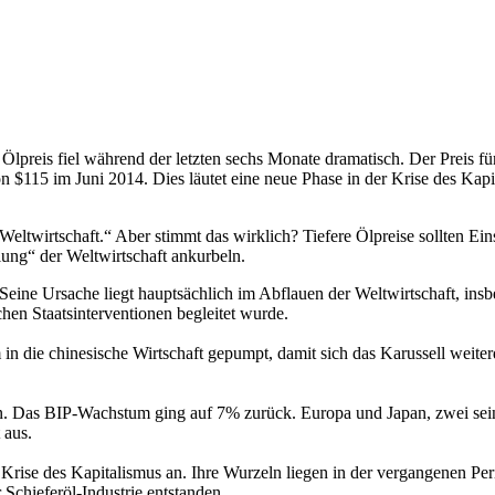
Ölpreis fiel während der letzten sechs Monate dramatisch. Der Preis fü
 $115 im Juni 2014. Dies läutet eine neue Phase in der Krise des Kapit
Weltwirtschaft.“ Aber stimmt das wirklich? Tiefere Ölpreise sollten E
ung“ der Weltwirtschaft ankurbeln.
es. Seine Ursache liegt hauptsächlich im Abflauen der Weltwirtschaft, ins
hen Staatsinterventionen begleitet wurde.
in die chinesische Wirtschaft gepumpt, damit sich das Karussell weiter
 Das BIP-Wachstum ging auf 7% zurück. Europa und Japan, zwei seine
 aus.
 Krise des Kapitalismus an. Ihre Wurzeln liegen in der vergangenen P
 Schieferöl-Industrie entstanden.