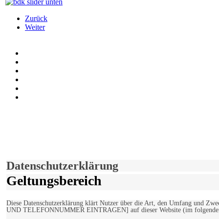
Zurück
Weiter
Auf Facebook folgen
Bei Twitter teilen
Instagram
Auf Youtube folgen
der funke - Shop
marxist.com
derfunke.de verwendet Cookies!
Hiermit stimmen Sie der weiteren Nutzung unserer Seite und der V
Einverstanden!
Datenschutzerklärung
Geltungsbereich
Diese Datenschutzerklärung klärt Nutzer über die Art, den Umfang un
UND TELEFONNUMMER EINTRAGEN] auf dieser Website (im folgenden 