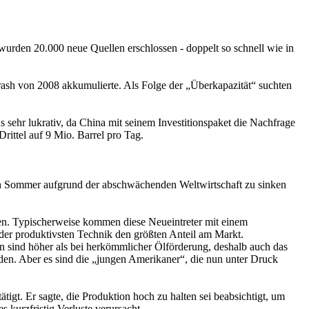
wurden 20.000 neue Quellen erschlossen - doppelt so schnell wie in
ash von 2008 akkumulierte. Als Folge der „Überkapazität“ suchten
als sehr lukrativ, da China mit seinem Investitionspaket die Nachfrage
 Drittel auf 9 Mio. Barrel pro Tag.
sen Sommer aufgrund der abschwächenden Weltwirtschaft zu sinken
nen. Typischerweise kommen diese Neueintreter mit einem
 der produktivsten Technik den größten Anteil am Markt.
ten sind höher als bei herkömmlicher Ölförderung, deshalb auch das
oden. Aber es sind die „jungen Amerikaner“, die nun unter Druck
gt. Er sagte, die Produktion hoch zu halten sei beabsichtigt, um
 kurzfristig Verluste verursacht.