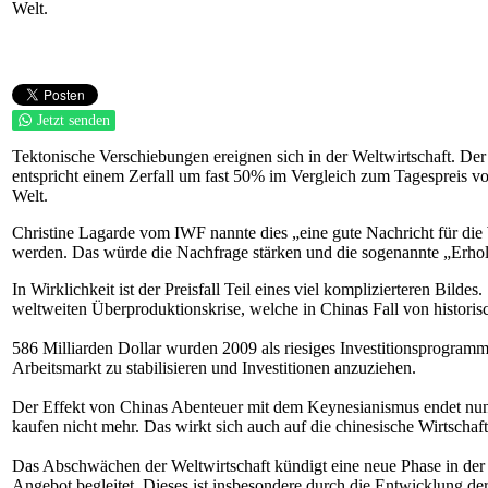
Welt.
Jetzt senden
Tektonische Verschiebungen ereignen sich in der Weltwirtschaft. Der 
entspricht einem Zerfall um fast 50% im Vergleich zum Tagespreis von
Welt.
Christine Lagarde vom IWF nannte dies „eine gute Nachricht für die 
werden. Das würde die Nachfrage stärken und die sogenannte „Erhol
In Wirklichkeit ist der Preisfall Teil eines viel komplizierteren Bild
weltweiten Überproduktionskrise, welche in Chinas Fall von historisc
586 Milliarden Dollar wurden 2009 als riesiges Investitionsprogramm 
Arbeitsmarkt zu stabilisieren und Investitionen anzuziehen.
Der Effekt von Chinas Abenteuer mit dem Keynesianismus endet nun.
kaufen nicht mehr. Das wirkt sich auch auf die chinesische Wirtschaft
Das Abschwächen der Weltwirtschaft kündigt eine neue Phase in der
Angebot begleitet. Dieses ist insbesondere durch die Entwicklung der