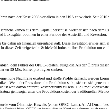
hren nach der Krise 2008 vor allem in den USA entwickelt. Seit 2010 
er Branche kamen aus dem Kapitalüberschuss, welcher sich nach dem Cr
nd Luxusgüter boomten in einer Periode der Austerität und Rezession.
 bis dahin als finanziell unrentabel galt. Diese Investition erwies sich 
 In dieser Zeit steigerte die Schieferöl-Industrie ihre Produktion um ein
Arabien, dem Führer der OPEC-Staaten, ausgelöst. Als der Ölpreis die
nbarten 30 Mio. Barrel pro Tag zu senken.
m eine hohe Nachfrage existiert und große Profite gemacht werden kön
iken. Wenn der Preis durch die Produktion sinkt, sichern sich jene mit
ie ist weit davon entfernt, kosteneffektiv zu sein. Die Produktionskos
ssturz geht sogar unter die Produktionskosten der traditionellen Meth
 wurde vom Ölminister Kuwaits (einem OPEC-Land), Ali Al Omair, bestäti
ie Preise“ hätte. OPEC ist bereit, dies in Kauf zu nehmen, auch wenn es