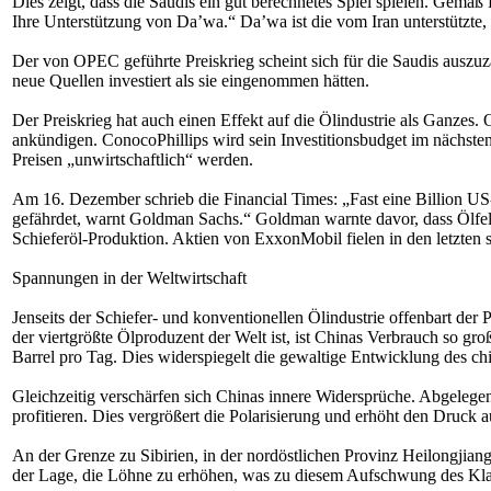
Dies zeigt, dass die Saudis ein gut berechnetes Spiel spielen. Gemä
Ihre Unterstützung von Da’wa.“ Da’wa ist die vom Iran unterstützte, s
Der von OPEC geführte Preiskrieg scheint sich für die Saudis auszu
neue Quellen investiert als sie eingenommen hätten.
Der Preiskrieg hat auch einen Effekt auf die Ölindustrie als Ganzes
ankündigen. ConocoPhillips wird sein Investitionsbudget im nächst
Preisen „unwirtschaftlich“ werden.
Am 16. Dezember schrieb die Financial Times: „Fast eine Billion US-
gefährdet, warnt Goldman Sachs.“ Goldman warnte davor, dass Ölfelde
Schieferöl-Produktion. Aktien von ExxonMobil fielen in den letzt
Spannungen in der Weltwirtschaft
Jenseits der Schiefer- und konventionellen Ölindustrie offenbart de
der viertgrößte Ölproduzent der Welt ist, ist Chinas Verbrauch so gr
Barrel pro Tag. Dies widerspiegelt die gewaltige Entwicklung des ch
Gleichzeitig verschärfen sich Chinas innere Widersprüche. Abgelegen
profitieren. Dies vergrößert die Polarisierung und erhöht den Druck a
An der Grenze zu Sibirien, in der nordöstlichen Provinz Heilongjiang
der Lage, die Löhne zu erhöhen, was zu diesem Aufschwung des Kla