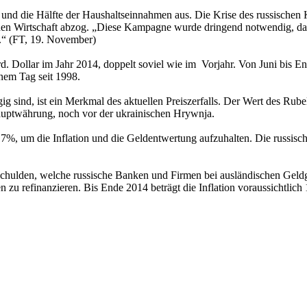
d die Hälfte der Haushaltseinnahmen aus. Die Krise des russischen 
schen Wirtschaft abzog. „Diese Kampagne wurde dringend notwendig, da 
e.“ (FT, 19. November)
Mrd. Dollar im Jahr 2014, doppelt soviel wie im Vorjahr. Von Juni bi
nem Tag seit 1998.
 sind, ist ein Merkmal des aktuellen Preiszerfalls. Der Wert des Rubel
auptwährung, noch vor der ukrainischen Hrywnja.
17%, um die Inflation und die Geldentwertung aufzuhalten. Die russisc
 Schulden, welche russische Banken und Firmen bei ausländischen Geld
 zu refinanzieren. Bis Ende 2014 beträgt die Inflation voraussichtlich