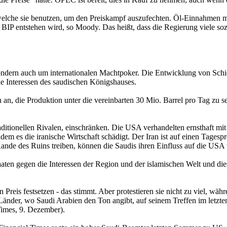
elche sie benutzen, um den Preiskampf auszufechten. Öl-Einnahmen m
s BIP entstehen wird, so Moody. Das heißt, dass die Regierung viele 
 sondern auch um internationalen Machtpoker. Die Entwicklung von Schi
e Interessen des saudischen Königshauses.
 an, die Produktion unter die vereinbarten 30 Mio. Barrel pro Tag zu s
aditionellen Rivalen, einschränken. Die USA verhandelten ernsthaft mit
ndem es die iranische Wirtschaft schädigt. Der Iran ist auf einen Tage
nde des Ruins treiben, können die Saudis ihren Einfluss auf die USA
ten gegen die Interessen der Region und der islamischen Welt und dies 
eis festsetzen - das stimmt. Aber protestieren sie nicht zu viel, währ
en Länder, wo Saudi Arabien den Ton angibt, auf seinem Treffen im letzt
Times, 9. Dezember).