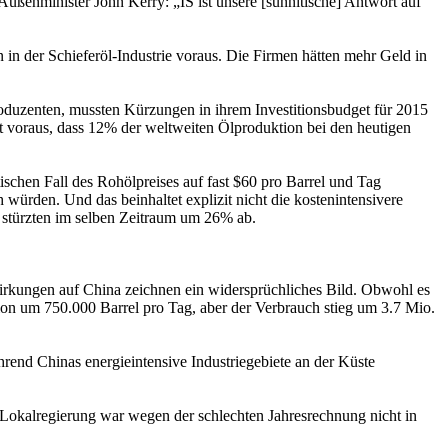
Außenminister John Kerry: „IS ist unsere [sunnitische] Antwort auf
in der Schieferöl-Industrie voraus. Die Firmen hätten mehr Geld in
roduzenten, mussten Kürzungen in ihrem Investitionsbudget für 2015
 voraus, dass 12% der weltweiten Ölproduktion bei den heutigen
schen Fall des Rohölpreises auf fast $60 pro Barrel und Tag
würden. Und das beinhaltet explizit nicht die kostenintensivere
stürzten im selben Zeitraum um 26% ab.
swirkungen auf China zeichnen ein widersprüchliches Bild. Obwohl es
ktion um 750.000 Barrel pro Tag, aber der Verbrauch stieg um 3.7 Mio.
rend Chinas energieintensive Industriegebiete an der Küste
ie Lokalregierung war wegen der schlechten Jahresrechnung nicht in