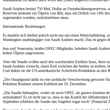
Saudi Arabien besitzt 750 Mrd. Dollar an Fremdwährungsreserven, w
Reserven bedeutet ein Ölpreis von $60, dass ein Defizit von 14% de
zugestanden wurden, zurücknehmen muss.
Internationale Beziehungen
Es handelt sich hierbei jedoch nicht nur um einen Wirtschaftskrieg,
Washington unabhängiger von Saudi Arabien macht. Das ist gegen di
Iran und Venezuela, beides OPEC-Mitglieder, bettelten Saudi Arabien
hohen Ölpreis angewiesen.
Aber die Saudis wollen auch den wachsenden Einfluss Irans, ihres tr
Saudi Arabien versucht, einen Keil zwischen die beiden zu treiben, i
Und indem sie die US-amerikanische Schieferöl-Produktion an den Ra
„Der Hauptgrund dafür ist eine politische Verschwörung gewisser Staa
Präsident Rouhani seinem Kabinett am 10. Dezember.
„Die Saudis behaupten, weder sie noch OPEC als ganzes könnten den Pr
aufzuhalten? Es ist nicht nur so, dass es das Kartell der ölfördernd
September erhöhten die Saudis das Angebot sogar noch“ (Financial 