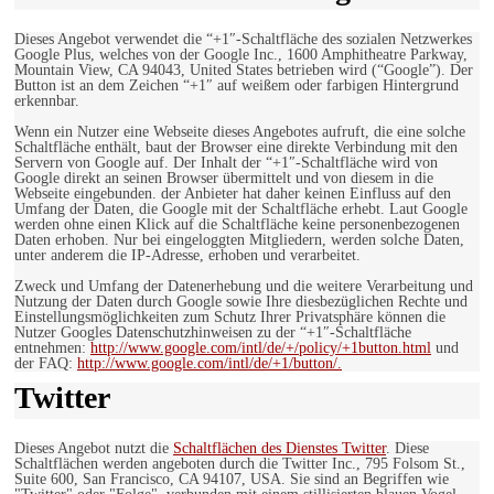
Dieses Angebot verwendet die “+1″-Schaltfläche des sozialen Netzwerkes
Google Plus, welches von der Google Inc., 1600 Amphitheatre Parkway,
Mountain View, CA 94043, United States betrieben wird (“Google”). Der
Button ist an dem Zeichen “+1″ auf weißem oder farbigen Hintergrund
erkennbar.
Wenn ein Nutzer eine Webseite dieses Angebotes aufruft, die eine solche
Schaltfläche enthält, baut der Browser eine direkte Verbindung mit den
Servern von Google auf. Der Inhalt der “+1″-Schaltfläche wird von
Google direkt an seinen Browser übermittelt und von diesem in die
Webseite eingebunden. der Anbieter hat daher keinen Einfluss auf den
Umfang der Daten, die Google mit der Schaltfläche erhebt. Laut Google
werden ohne einen Klick auf die Schaltfläche keine personenbezogenen
Daten erhoben. Nur bei eingeloggten Mitgliedern, werden solche Daten,
unter anderem die IP-Adresse, erhoben und verarbeitet.
Zweck und Umfang der Datenerhebung und die weitere Verarbeitung und
Nutzung der Daten durch Google sowie Ihre diesbezüglichen Rechte und
Einstellungsmöglichkeiten zum Schutz Ihrer Privatsphäre können die
Nutzer Googles Datenschutzhinweisen zu der “+1″-Schaltfläche
entnehmen:
http://www.google.com/intl/de/+/policy/+1button.html
und
der FAQ:
http://www.google.com/intl/de/+1/button/.
Twitter
Dieses Angebot nutzt die
Schaltflächen des Dienstes Twitter
. Diese
Schaltflächen werden angeboten durch die Twitter Inc., 795 Folsom St.,
Suite 600, San Francisco, CA 94107, USA. Sie sind an Begriffen wie