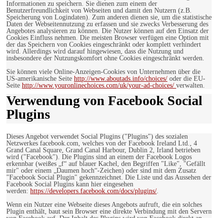
Informationen zu speichern. Sie dienen zum einem der
Benutzerfreundlichkeit von Webseiten und damit den Nutzern (z.B.
Speicherung von Logindaten). Zum anderen dienen sie, um die statistische
Daten der Webseitennutzung zu erfassen und sie zwecks Verbesserung des
Angebotes analysieren zu können. Die Nutzer können auf den Einsatz der
Cookies Einfluss nehmen. Die meisten Browser verfügen eine Option mit
der das Speichern von Cookies eingeschränkt oder komplett verhindert
wird. Allerdings wird darauf hingewiesen, dass die Nutzung und
insbesondere der Nutzungskomfort ohne Cookies eingeschränkt werden.
Sie können viele Online-Anzeigen-Cookies von Unternehmen über die
US-amerikanische Seite
http://www.aboutads.info/choices/
oder die EU-
Seite
http://www.youronlinechoices.com/uk/your-ad-choices/
verwalten.
Verwendung von Facebook Social
Plugins
Dieses Angebot verwendet Social Plugins ("Plugins") des sozialen
Netzwerkes facebook.com, welches von der Facebook Ireland Ltd., 4
Grand Canal Square, Grand Canal Harbour, Dublin 2, Irland betrieben
wird ("Facebook"). Die Plugins sind an einem der Facebook Logos
erkennbar (weißes „f“ auf blauer Kachel, den Begriffen "Like", "Gefällt
mir" oder einem „Daumen hoch“-Zeichen) oder sind mit dem Zusatz
"Facebook Social Plugin" gekennzeichnet. Die Liste und das Aussehen der
Facebook Social Plugins kann hier eingesehen
werden:
https://developers.facebook.com/docs/plugins/
.
Wenn ein Nutzer eine Webseite dieses Angebots aufruft, die ein solches
Plugin enthält, baut sein Browser eine direkte Verbindung mit den Servern