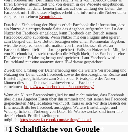
von Facebook auf. Der Inhalt des Plugins wird von Facebook direkt an
Ihren Browser übermittelt und von diesem in die Webseite eingebunden.
Der Anbieter hat daher keinen Einfluss auf den Umfang der Daten, die
Facebook mit Hilfe dieses Plugins erhebt und informiert die Nutzer daher
entsprechend seinem
Kenntnisstand
:
Durch die Einbindung der Plugins erhält Facebook die Information, dass
ein Nutzer die entsprechende Seite des Angebots aufgerufen hat. Ist der
Nutzer bei Facebook eingeloggt, kann Facebook den Besuch seinem
Facebook-Konto zuordnen. Wenn Nutzer mit den Plugins interagieren,
zum Beispiel den Like Button betätigen oder einen Kommentar abgeben,
wird die entsprechende Information von Ihrem Browser direkt an
Facebook übermittelt und dort gespeichert. Falls ein Nutzer kein Mitglied
von Facebook ist, besteht trotzdem die Möglichkeit, dass Facebook seine
IP-Adresse in Erfahrung bringt und speichert. Laut Facebook wird in
Deutschland nur eine anonymisierte IP-Adresse gespeichert.
Zweck und Umfang der Datenerhebung und die weitere Verarbeitung und
Nutzung der Daten durch Facebook sowie die diesbezüglichen Rechte und
Einstellungsmöglichkeiten zum Schutz der Privatsphäre der Nutzer ,
können diese den Datenschutzhinweisen von Facebook
entnehmen:
https://www.facebook.com/about/privacy/
.
Wenn ein Nutzer Facebookmitglied ist und nicht möchte, dass Facebook
über dieses Angebot Daten über ihn sammelt und mit seinen bei Facebook
gespeicherten Mitgliedsdaten verknüpft, muss er sich vor dem Besuch des
Internetauftritts bei Facebook ausloggen. Weitere Einstellungen und
Widersprüche zur Nutzung von Daten für Werbezwecke, sind innerhalb
der Facebook-Profileinstellungen
möglich:
https://www.facebook.com/settings?tab=ads
.
+1 Schaltfläche von Google+