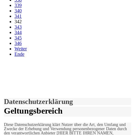
339
340
341
342
343
344
345
346
Weiter
Ende
derfunke.de verwendet Cookies!
Hiermit stimmen Sie der weiteren Nutzung unserer Seite und der
Verwendung von Cookies zu.
Mehr erfahren
Einverstanden!
Datenschutzerklärung
Geltungsbereich
Diese Datenschutzerklärung klärt Nutzer über die Art, den Umfang und
Zwecke der Erhebung und Verwendung personenbezogener Daten durch
den verantwortlichen Anbieter [HIER BITTE IHREN NAMEN,