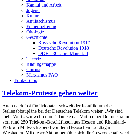
Kapital und Arbeit
Jugend
Kultur
Antifaschismus
Frauenbefreiung
Ökologie
Geschichte
Russische Revolution 1917
Deutsche Revolution 1918
DDR - 30 Jahre Mauerfall
Theorie
Bildungsmappe
Corona
Marxismus FAQ
Funke Shop
Telekom-Proteste gehen weiter
Auch nach fast fünf Monaten schwelt der Konflikt um die
Stellenabbaupläne bei der Deutschen Telekom weiter. „Wir sind
mehr Wert - wir wehren uns“ lautete das Motto einer Demonstration
von rund 250 Telekom-Beschäftigten aus Hessen und Rheinland-
Pfalz am Mittwoch abend vor dem Hessischen Landtag in
Wiesbaden. Mit dieser Aktion bemühte sich die Gewerkschaft ver.di