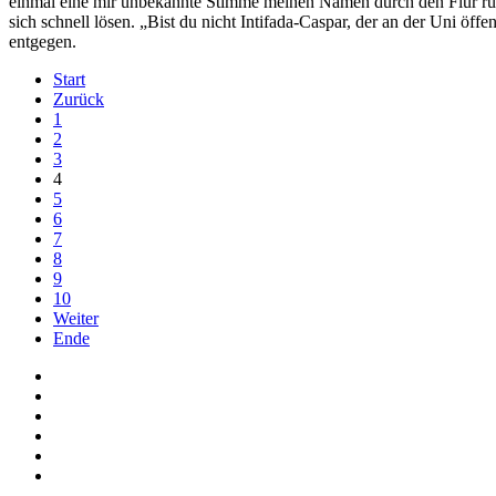
einmal eine mir unbekannte Stimme meinen Namen durch den Flur rufe
sich schnell lösen. „Bist du nicht Intifada-Caspar, der an der Uni ö
entgegen.
Start
Zurück
1
2
3
4
5
6
7
8
9
10
Weiter
Ende
Auf Facebook folgen
Bei Twitter teilen
Instagram
Auf Youtube folgen
der funke - Shop
marxist.com