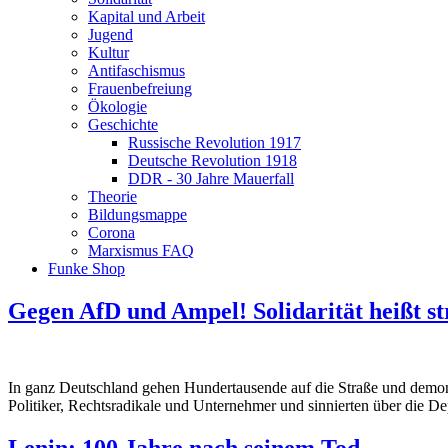
Kapital und Arbeit
Jugend
Kultur
Antifaschismus
Frauenbefreiung
Ökologie
Geschichte
Russische Revolution 1917
Deutsche Revolution 1918
DDR - 30 Jahre Mauerfall
Theorie
Bildungsmappe
Corona
Marxismus FAQ
Funke Shop
Gegen AfD und Ampel! Solidarität heißt st
In ganz Deutschland gehen Hundertausende auf die Straße und demon
Politiker, Rechtsradikale und Unternehmer und sinnierten über die D
Lenin: 100 Jahre nach seinem Tod