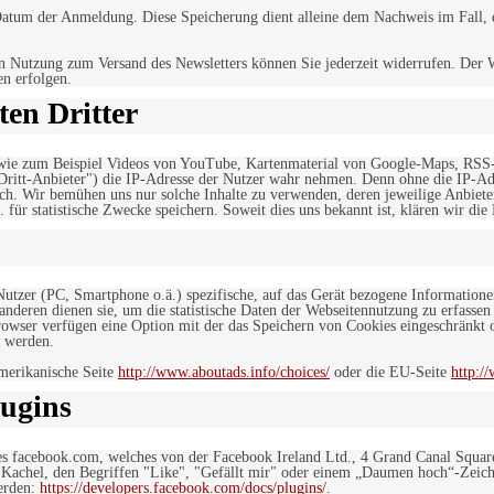
tum der Anmeldung. Diese Speicherung dient alleine dem Nachweis im Fall, da
n Nutzung zum Versand des Newsletters können Sie jederzeit widerrufen. Der W
en erfolgen.
en Dritter
, wie zum Beispiel Videos von YouTube, Kartenmaterial von Google-Maps, RSS
"Dritt-Anbieter") die IP-Adresse der Nutzer wahr nehmen. Denn ohne die IP-Adr
rlich. Wir bemühen uns nur solche Inhalte zu verwenden, deren jeweilige Anbiete
. für statistische Zwecke speichern. Soweit dies uns bekannt ist, klären wir die
 Nutzer (PC, Smartphone o.ä.) spezifische, auf das Gerät bezogene Information
deren dienen sie, um die statistische Daten der Webseitennutzung zu erfassen
owser verfügen eine Option mit der das Speichern von Cookies eingeschränkt od
 werden.
merikanische Seite
http://www.aboutads.info/choices/
oder die EU-Seite
http:/
ugins
es facebook.com, welches von der Facebook Ireland Ltd., 4 Grand Canal Squar
r Kachel, den Begriffen "Like", "Gefällt mir" oder einem „Daumen hoch“-Zeich
werden:
https://developers.facebook.com/docs/plugins/
.