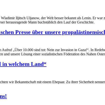
ladimir Iljitsch Uljanow, der Welt besser bekannt als Lenin. Er war zw
dieser herausragende Mann buchstäblich den Lauf der Geschichte.
ischen Presse über unsere propalästinensis
Aufruf „Über 10.000 sind tot: Nein zur Invasion in Gaza!“. In Redebe
chen und unsere Lösung einer sozialistischen Föderation des Nahen Osten
al in welchem Land“
hten wir Bekanntschaft mit einem Ehepaar. Zu ihrer Sicherheit nennen 
ns!