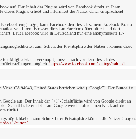
ebook auf. Der Inhalt des Plugins wird von Facebook direkt an Ihren
e dieses Plugins erhebt und informiert die Nutzer daher entsprechend
 bei Facebook eingeloggt, kann Facebook den Besuch seinem Facebook-Konto
rmation von Ihrem Browser direkt an Facebook übermittelt und dort
eichert. Laut Facebook wird in Deutschland nur eine anonymisierte IP-
ungsmöglichkeiten zum Schutz der Privatsphäre der Nutzer , können diese
rten Mitgliedsdaten verknüpft, muss er sich vor dem Besuch des
rofileinstellungen möglich:
https://www.facebook.com/settings?tab=ads
.
 View, CA 94043, United States betrieben wird (“Google”). Der Button ist
on Google auf. Der Inhalt der “+1″-Schaltfläche wird von Google direkt an
 der Schaltfläche erhebt. Laut Google werden ohne einen Klick auf die
erarbeitet.
ngsmöglichkeiten zum Schutz Ihrer Privatsphäre können die Nutzer Googles
l/de/+1/button/.