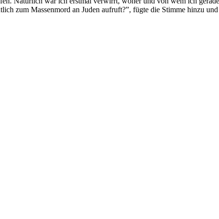
n. Natürlich war ich erstmal verwirrt, woher und von wem ich gerade
ffentlich zum Massenmord an Juden aufruft?”, fügte die Stimme hinzu u