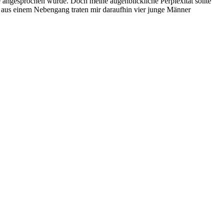
 angesprochen wurde. Doch meine augenblickliche Perplexität sollte
nd aus einem Nebengang traten mir daraufhin vier junge Männer