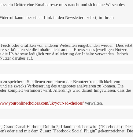
ss ein Dritter eine Emailadresse missbraucht und sich ohne Wissen des
iderruf kann über einen Link in den Newslettern selbst, in Ihrem
-Feeds oder Grafiken von anderen Webseiten eingebunden werden. Dies setzt
esse, könnten sie die Inhalte nicht an den Browser des jeweiligen Nutzers
r die IP-Adresse lediglich zur Auslieferung der Inhalte verwenden. Jedoch
 Nutzer darüber auf.
en zu speichern. Sie dienen zum einem der Benutzerfreundlichkeit von
 und sie zwecks Verbesserung des Angebotes analysieren zu können. Die
er komplett verhindert wird. Allerdings wird darauf hingewiesen, dass die
/www.youronlinechoices.com/uk/your-ad-choices/
verwalten.
e, Grand Canal Harbour, Dublin 2, Irland betrieben wird ("Facebook"). Die
en) oder sind mit dem Zusatz "Facebook Social Plugin" gekennzeichnet. Die