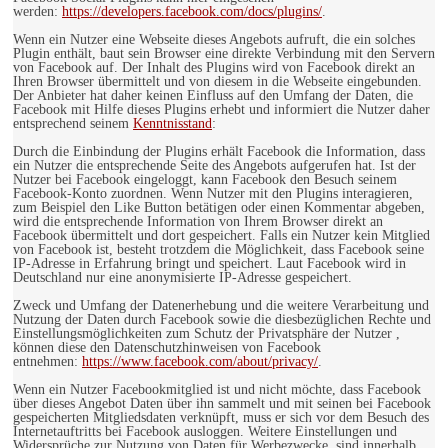
werden:
https://developers.facebook.com/docs/plugins/
.
Wenn ein Nutzer eine Webseite dieses Angebots aufruft, die ein solches
Plugin enthält, baut sein Browser eine direkte Verbindung mit den Servern
von Facebook auf. Der Inhalt des Plugins wird von Facebook direkt an
Ihren Browser übermittelt und von diesem in die Webseite eingebunden.
Der Anbieter hat daher keinen Einfluss auf den Umfang der Daten, die
Facebook mit Hilfe dieses Plugins erhebt und informiert die Nutzer daher
entsprechend seinem
Kenntnisstand
:
Durch die Einbindung der Plugins erhält Facebook die Information, dass
ein Nutzer die entsprechende Seite des Angebots aufgerufen hat. Ist der
Nutzer bei Facebook eingeloggt, kann Facebook den Besuch seinem
Facebook-Konto zuordnen. Wenn Nutzer mit den Plugins interagieren,
zum Beispiel den Like Button betätigen oder einen Kommentar abgeben,
wird die entsprechende Information von Ihrem Browser direkt an
Facebook übermittelt und dort gespeichert. Falls ein Nutzer kein Mitglied
von Facebook ist, besteht trotzdem die Möglichkeit, dass Facebook seine
IP-Adresse in Erfahrung bringt und speichert. Laut Facebook wird in
Deutschland nur eine anonymisierte IP-Adresse gespeichert.
Zweck und Umfang der Datenerhebung und die weitere Verarbeitung und
Nutzung der Daten durch Facebook sowie die diesbezüglichen Rechte und
Einstellungsmöglichkeiten zum Schutz der Privatsphäre der Nutzer ,
können diese den Datenschutzhinweisen von Facebook
entnehmen:
https://www.facebook.com/about/privacy/
.
Wenn ein Nutzer Facebookmitglied ist und nicht möchte, dass Facebook
über dieses Angebot Daten über ihn sammelt und mit seinen bei Facebook
gespeicherten Mitgliedsdaten verknüpft, muss er sich vor dem Besuch des
Internetauftritts bei Facebook ausloggen. Weitere Einstellungen und
Widersprüche zur Nutzung von Daten für Werbezwecke, sind innerhalb