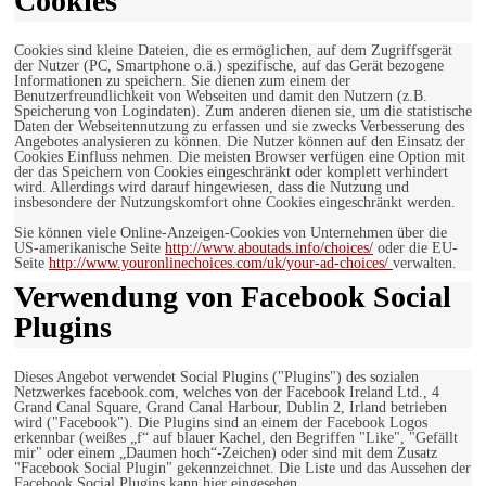
Cookies
Cookies sind kleine Dateien, die es ermöglichen, auf dem Zugriffsgerät
der Nutzer (PC, Smartphone o.ä.) spezifische, auf das Gerät bezogene
Informationen zu speichern. Sie dienen zum einem der
Benutzerfreundlichkeit von Webseiten und damit den Nutzern (z.B.
Speicherung von Logindaten). Zum anderen dienen sie, um die statistische
Daten der Webseitennutzung zu erfassen und sie zwecks Verbesserung des
Angebotes analysieren zu können. Die Nutzer können auf den Einsatz der
Cookies Einfluss nehmen. Die meisten Browser verfügen eine Option mit
der das Speichern von Cookies eingeschränkt oder komplett verhindert
wird. Allerdings wird darauf hingewiesen, dass die Nutzung und
insbesondere der Nutzungskomfort ohne Cookies eingeschränkt werden.
Sie können viele Online-Anzeigen-Cookies von Unternehmen über die
US-amerikanische Seite
http://www.aboutads.info/choices/
oder die EU-
Seite
http://www.youronlinechoices.com/uk/your-ad-choices/
verwalten.
Verwendung von Facebook Social
Plugins
Dieses Angebot verwendet Social Plugins ("Plugins") des sozialen
Netzwerkes facebook.com, welches von der Facebook Ireland Ltd., 4
Grand Canal Square, Grand Canal Harbour, Dublin 2, Irland betrieben
wird ("Facebook"). Die Plugins sind an einem der Facebook Logos
erkennbar (weißes „f“ auf blauer Kachel, den Begriffen "Like", "Gefällt
mir" oder einem „Daumen hoch“-Zeichen) oder sind mit dem Zusatz
"Facebook Social Plugin" gekennzeichnet. Die Liste und das Aussehen der
Facebook Social Plugins kann hier eingesehen