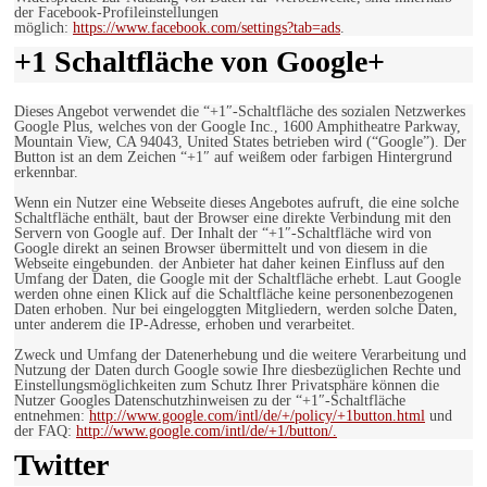
der Facebook-Profileinstellungen
möglich:
https://www.facebook.com/settings?tab=ads
.
+1 Schaltfläche von Google+
Dieses Angebot verwendet die “+1″-Schaltfläche des sozialen Netzwerkes
Google Plus, welches von der Google Inc., 1600 Amphitheatre Parkway,
Mountain View, CA 94043, United States betrieben wird (“Google”). Der
Button ist an dem Zeichen “+1″ auf weißem oder farbigen Hintergrund
erkennbar.
Wenn ein Nutzer eine Webseite dieses Angebotes aufruft, die eine solche
Schaltfläche enthält, baut der Browser eine direkte Verbindung mit den
Servern von Google auf. Der Inhalt der “+1″-Schaltfläche wird von
Google direkt an seinen Browser übermittelt und von diesem in die
Webseite eingebunden. der Anbieter hat daher keinen Einfluss auf den
Umfang der Daten, die Google mit der Schaltfläche erhebt. Laut Google
werden ohne einen Klick auf die Schaltfläche keine personenbezogenen
Daten erhoben. Nur bei eingeloggten Mitgliedern, werden solche Daten,
unter anderem die IP-Adresse, erhoben und verarbeitet.
Zweck und Umfang der Datenerhebung und die weitere Verarbeitung und
Nutzung der Daten durch Google sowie Ihre diesbezüglichen Rechte und
Einstellungsmöglichkeiten zum Schutz Ihrer Privatsphäre können die
Nutzer Googles Datenschutzhinweisen zu der “+1″-Schaltfläche
entnehmen:
http://www.google.com/intl/de/+/policy/+1button.html
und
der FAQ:
http://www.google.com/intl/de/+1/button/.
Twitter