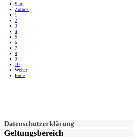
Start
Zurück
1
2
3
4
5
6
7
8
9
10
Weiter
Ende
derfunke.de verwendet Cookies!
Hiermit stimmen Sie der weiteren Nutzung unserer Seite und der
Verwendung von Cookies zu.
Mehr erfahren
Einverstanden!
Datenschutzerklärung
Geltungsbereich