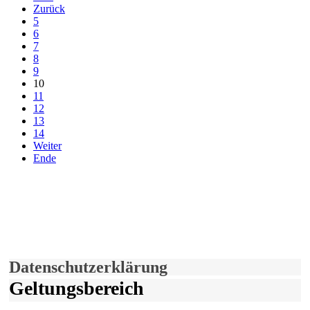
Zurück
5
6
7
8
9
10
11
12
13
14
Weiter
Ende
derfunke.de verwendet Cookies!
Hiermit stimmen Sie der weiteren Nutzung unserer Seite und der
Verwendung von Cookies zu.
Mehr erfahren
Einverstanden!
Datenschutzerklärung
Geltungsbereich