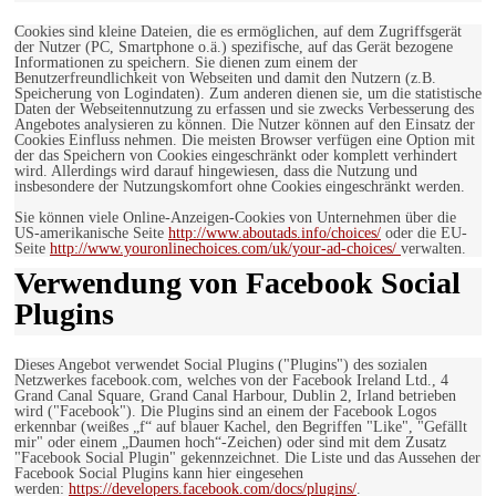
Cookies sind kleine Dateien, die es ermöglichen, auf dem Zugriffsgerät
der Nutzer (PC, Smartphone o.ä.) spezifische, auf das Gerät bezogene
Informationen zu speichern. Sie dienen zum einem der
Benutzerfreundlichkeit von Webseiten und damit den Nutzern (z.B.
Speicherung von Logindaten). Zum anderen dienen sie, um die statistische
Daten der Webseitennutzung zu erfassen und sie zwecks Verbesserung des
Angebotes analysieren zu können. Die Nutzer können auf den Einsatz der
Cookies Einfluss nehmen. Die meisten Browser verfügen eine Option mit
der das Speichern von Cookies eingeschränkt oder komplett verhindert
wird. Allerdings wird darauf hingewiesen, dass die Nutzung und
insbesondere der Nutzungskomfort ohne Cookies eingeschränkt werden.
Sie können viele Online-Anzeigen-Cookies von Unternehmen über die
US-amerikanische Seite
http://www.aboutads.info/choices/
oder die EU-
Seite
http://www.youronlinechoices.com/uk/your-ad-choices/
verwalten.
Verwendung von Facebook Social
Plugins
Dieses Angebot verwendet Social Plugins ("Plugins") des sozialen
Netzwerkes facebook.com, welches von der Facebook Ireland Ltd., 4
Grand Canal Square, Grand Canal Harbour, Dublin 2, Irland betrieben
wird ("Facebook"). Die Plugins sind an einem der Facebook Logos
erkennbar (weißes „f“ auf blauer Kachel, den Begriffen "Like", "Gefällt
mir" oder einem „Daumen hoch“-Zeichen) oder sind mit dem Zusatz
"Facebook Social Plugin" gekennzeichnet. Die Liste und das Aussehen der
Facebook Social Plugins kann hier eingesehen
werden:
https://developers.facebook.com/docs/plugins/
.