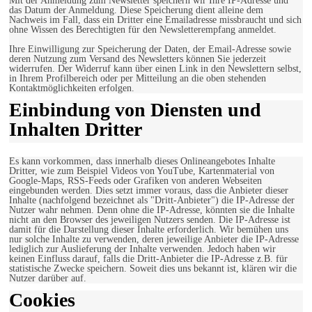
Mit der Anmeldung zum Newsletter speichern wir Ihre IP-Adresse und
das Datum der Anmeldung. Diese Speicherung dient alleine dem
Nachweis im Fall, dass ein Dritter eine Emailadresse missbraucht und sich
ohne Wissen des Berechtigten für den Newsletterempfang anmeldet.
Ihre Einwilligung zur Speicherung der Daten, der Email-Adresse sowie
deren Nutzung zum Versand des Newsletters können Sie jederzeit
widerrufen. Der Widerruf kann über einen Link in den Newslettern selbst,
in Ihrem Profilbereich oder per Mitteilung an die oben stehenden
Kontaktmöglichkeiten erfolgen.
Einbindung von Diensten und
Inhalten Dritter
Es kann vorkommen, dass innerhalb dieses Onlineangebotes Inhalte
Dritter, wie zum Beispiel Videos von YouTube, Kartenmaterial von
Google-Maps, RSS-Feeds oder Grafiken von anderen Webseiten
eingebunden werden. Dies setzt immer voraus, dass die Anbieter dieser
Inhalte (nachfolgend bezeichnet als "Dritt-Anbieter") die IP-Adresse der
Nutzer wahr nehmen. Denn ohne die IP-Adresse, könnten sie die Inhalte
nicht an den Browser des jeweiligen Nutzers senden. Die IP-Adresse ist
damit für die Darstellung dieser Inhalte erforderlich. Wir bemühen uns
nur solche Inhalte zu verwenden, deren jeweilige Anbieter die IP-Adresse
lediglich zur Auslieferung der Inhalte verwenden. Jedoch haben wir
keinen Einfluss darauf, falls die Dritt-Anbieter die IP-Adresse z.B. für
statistische Zwecke speichern. Soweit dies uns bekannt ist, klären wir die
Nutzer darüber auf.
Cookies