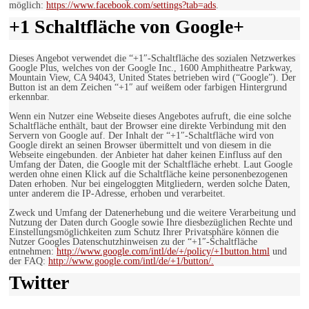
möglich:
https://www.facebook.com/settings?tab=ads
.
+1 Schaltfläche von Google+
Dieses Angebot verwendet die “+1″-Schaltfläche des sozialen Netzwerkes
Google Plus, welches von der Google Inc., 1600 Amphitheatre Parkway,
Mountain View, CA 94043, United States betrieben wird (“Google”). Der
Button ist an dem Zeichen “+1″ auf weißem oder farbigen Hintergrund
erkennbar.
Wenn ein Nutzer eine Webseite dieses Angebotes aufruft, die eine solche
Schaltfläche enthält, baut der Browser eine direkte Verbindung mit den
Servern von Google auf. Der Inhalt der “+1″-Schaltfläche wird von
Google direkt an seinen Browser übermittelt und von diesem in die
Webseite eingebunden. der Anbieter hat daher keinen Einfluss auf den
Umfang der Daten, die Google mit der Schaltfläche erhebt. Laut Google
werden ohne einen Klick auf die Schaltfläche keine personenbezogenen
Daten erhoben. Nur bei eingeloggten Mitgliedern, werden solche Daten,
unter anderem die IP-Adresse, erhoben und verarbeitet.
Zweck und Umfang der Datenerhebung und die weitere Verarbeitung und
Nutzung der Daten durch Google sowie Ihre diesbezüglichen Rechte und
Einstellungsmöglichkeiten zum Schutz Ihrer Privatsphäre können die
Nutzer Googles Datenschutzhinweisen zu der “+1″-Schaltfläche
entnehmen:
http://www.google.com/intl/de/+/policy/+1button.html
und
der FAQ:
http://www.google.com/intl/de/+1/button/.
Twitter