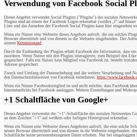
Verwendung von Facebook Social Pl
Dieses Angebot verwendet Social Plugins ("Plugins") des sozialen Netzwerk
Plugins sind an einem der Facebook Logos erkennbar (weißes „f“ auf blaue
Liste und das Aussehen der Facebook Social Plugins kann hier eingesehen 
Wenn ein Nutzer eine Webseite dieses Angebots aufruft, die ein solches Plug
Browser übermittelt und von diesem in die Webseite eingebunden. Der Anbiet
seinem
Kenntnisstand
:
Durch die Einbindung der Plugins erhält Facebook die Information, dass ei
zuordnen. Wenn Nutzer mit den Plugins interagieren, zum Beispiel den Like
gespeichert. Falls ein Nutzer kein Mitglied von Facebook ist, besteht trotz
Adresse gespeichert.
Zweck und Umfang der Datenerhebung und die weitere Verarbeitung und Nutz
den Datenschutzhinweisen von Facebook entnehmen:
https://www.facebook.
Wenn ein Nutzer Facebookmitglied ist und nicht möchte, dass Facebook über
Internetauftritts bei Facebook ausloggen. Weitere Einstellungen und Wider
+1 Schaltfläche von Google+
Dieses Angebot verwendet die “+1″-Schaltfläche des sozialen Netzwerkes Go
an dem Zeichen “+1″ auf weißem oder farbigen Hintergrund erkennbar.
Wenn ein Nutzer eine Webseite dieses Angebotes aufruft, die eine solche Sch
seinen Browser übermittelt und von diesem in die Webseite eingebunden. der
Schaltfläche keine personenbezogenen Daten erhoben. Nur bei eingeloggten M