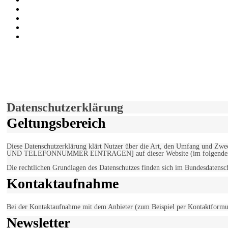
Instagram
Auf Youtube folgen
der funke - Shop
marxist.com
derfunke.de verwendet Cookies!
Hiermit stimmen Sie der weiteren Nutzung unserer Seite und der V
Einverstanden!
Datenschutzerklärung
Geltungsbereich
Diese Datenschutzerklärung klärt Nutzer über die Art, den Umfang un
UND TELEFONNUMMER EINTRAGEN] auf dieser Website (im folgenden 
Die rechtlichen Grundlagen des Datenschutzes finden sich im Bundesdaten
Kontaktaufnahme
Bei der Kontaktaufnahme mit dem Anbieter (zum Beispiel per Kontaktformula
Newsletter