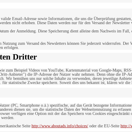
alide Email-Adresse sowie Informationen, die uns die Überprüfung gestatten,
werden nicht erhoben. Diese Daten werden nur für den Versand der Newsletter 
tum der Anmeldung. Diese Speicherung dient alleine dem Nachweis im Fall, da
n Nutzung zum Versand des Newsletters können Sie jederzeit widerrufen. Der W
en erfolgen.
en Dritter
, wie zum Beispiel Videos von YouTube, Kartenmaterial von Google-Maps, RSS
"Dritt-Anbieter") die IP-Adresse der Nutzer wahr nehmen. Denn ohne die IP-Adr
rlich. Wir bemühen uns nur solche Inhalte zu verwenden, deren jeweilige Anbiete
. für statistische Zwecke speichern. Soweit dies uns bekannt ist, klären wir die
 Nutzer (PC, Smartphone o.ä.) spezifische, auf das Gerät bezogene Information
deren dienen sie, um die statistische Daten der Webseitennutzung zu erfassen
owser verfügen eine Option mit der das Speichern von Cookies eingeschränkt od
 werden.
merikanische Seite
http://www.aboutads.info/choices/
oder die EU-Seite
http:/