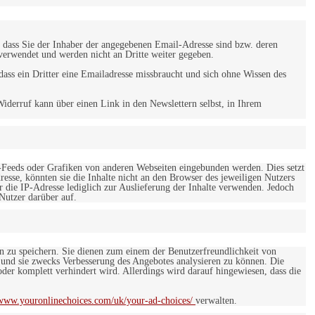
 dass Sie der Inhaber der angegebenen Email-Adresse sind bzw. deren
verwendet und werden nicht an Dritte weiter gegeben.
ss ein Dritter eine Emailadresse missbraucht und sich ohne Wissen des
iderruf kann über einen Link in den Newslettern selbst, in Ihrem
-Feeds oder Grafiken von anderen Webseiten eingebunden werden. Dies setzt
esse, könnten sie die Inhalte nicht an den Browser des jeweiligen Nutzers
r die IP-Adresse lediglich zur Auslieferung der Inhalte verwenden. Jedoch
 Nutzer darüber auf.
en zu speichern. Sie dienen zum einem der Benutzerfreundlichkeit von
 und sie zwecks Verbesserung des Angebotes analysieren zu können. Die
er komplett verhindert wird. Allerdings wird darauf hingewiesen, dass die
/www.youronlinechoices.com/uk/your-ad-choices/
verwalten.