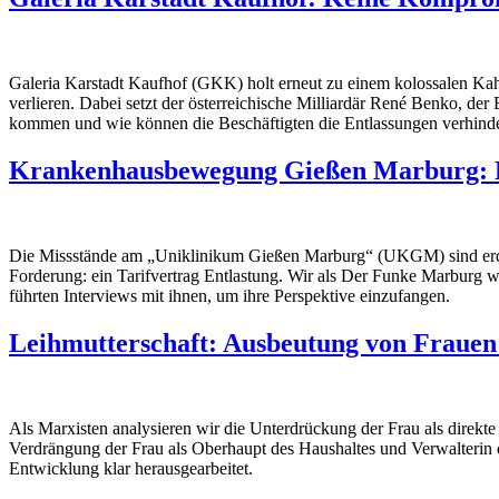
Galeria Karstadt Kaufhof (GKK) holt erneut zu einem kolossalen Kah
verlieren. Dabei setzt der österreichische Milliardär René Benko, d
kommen und wie können die Beschäftigten die Entlassungen verhind
Krankenhausbewegung Gießen Marburg: Pr
Die Missstände am „Uniklinikum Gießen Marburg“ (UKGM) sind erdrüc
Forderung: ein Tarifvertrag Entlastung. Wir als Der Funke Marburg w
führten Interviews mit ihnen, um ihre Perspektive einzufangen.
Leihmutterschaft: Ausbeutung von Frauen
Als Marxisten analysieren wir die Unterdrückung der Frau als direkte
Verdrängung der Frau als Oberhaupt des Haushaltes und Verwalterin d
Entwicklung klar herausgearbeitet.