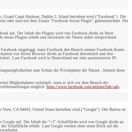
e, Grand Canal Harbour, Dublin 2, Irland betrieben wird ("Facebook"). Die
en) oder sind mit dem Zusatz "Facebook Social Plugin" gekennzeichnet. Die
ebook auf. Der Inhalt des Plugins wird von Facebook direkt an Ihren
e dieses Plugins erhebt und informiert die Nutzer daher entsprechend
 bei Facebook eingeloggt, kann Facebook den Besuch seinem Facebook-Konto
rmation von Ihrem Browser direkt an Facebook übermittelt und dort
eichert. Laut Facebook wird in Deutschland nur eine anonymisierte IP-
ungsmöglichkeiten zum Schutz der Privatsphäre der Nutzer , können diese
rten Mitgliedsdaten verknüpft, muss er sich vor dem Besuch des
rofileinstellungen möglich:
https://www.facebook.com/settings?tab=ads
.
 View, CA 94043, United States betrieben wird (“Google”). Der Button ist
on Google auf. Der Inhalt der “+1″-Schaltfläche wird von Google direkt an
 der Schaltfläche erhebt. Laut Google werden ohne einen Klick auf die
erarbeitet.