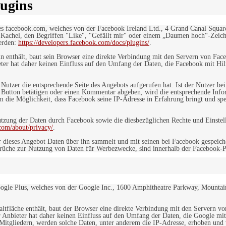
ugins
es facebook.com, welches von der Facebook Ireland Ltd., 4 Grand Canal Squar
r Kachel, den Begriffen "Like", "Gefällt mir" oder einem „Daumen hoch“-Zeich
werden:
https://developers.facebook.com/docs/plugins/
.
in enthält, baut sein Browser eine direkte Verbindung mit den Servern von Fac
er hat daher keinen Einfluss auf den Umfang der Daten, die Facebook mit Hilf
n Nutzer die entsprechende Seite des Angebots aufgerufen hat. Ist der Nutzer
 Button betätigen oder einen Kommentar abgeben, wird die entsprechende Info
dem die Möglichkeit, dass Facebook seine IP-Adresse in Erfahrung bringt und sp
ung der Daten durch Facebook sowie die diesbezüglichen Rechte und Einstell
com/about/privacy/
.
 dieses Angebot Daten über ihn sammelt und mit seinen bei Facebook gespeiche
sprüche zur Nutzung von Daten für Werbezwecke, sind innerhalb der Facebook-P
ogle Plus, welches von der Google Inc., 1600 Amphitheatre Parkway, Mountain
altfläche enthält, baut der Browser eine direkte Verbindung mit den Servern v
 Anbieter hat daher keinen Einfluss auf den Umfang der Daten, die Google mit
itgliedern, werden solche Daten, unter anderem die IP-Adresse, erhoben und v