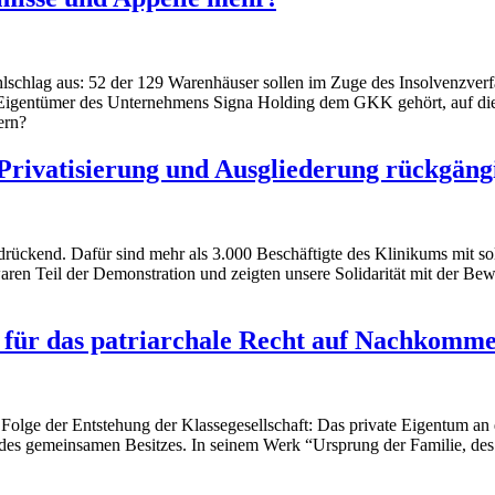
lschlag aus: 52 der 129 Warenhäuser sollen im Zuge des Insolvenzverf
er Eigentümer des Unternehmens Signa Holding dem GKK gehört, auf die
ern?
ivatisierung und Ausgliederung rückgäng
kend. Dafür sind mehr als 3.000 Beschäftigte des Klinikums mit soli
aren Teil der Demonstration und zeigten unsere Solidarität mit der B
 für das patriarchale Recht auf Nachkomm
 Folge der Entstehung der Klassegesellschaft: Das private Eigentum an
es gemeinsamen Besitzes. In seinem Werk “Ursprung der Familie, des P