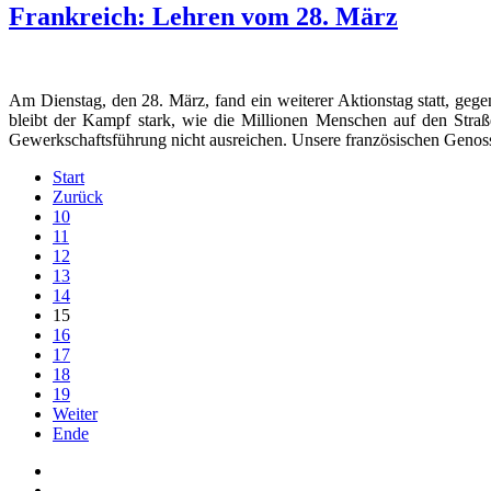
Frankreich: Lehren vom 28. März
Am Dienstag, den 28. März, fand ein weiterer Aktionstag statt, geg
bleibt der Kampf stark, wie die Millionen Menschen auf den Str
Gewerkschaftsführung nicht ausreichen. Unsere französischen Genosse
Start
Zurück
10
11
12
13
14
15
16
17
18
19
Weiter
Ende
Auf Facebook folgen
Bei Twitter teilen