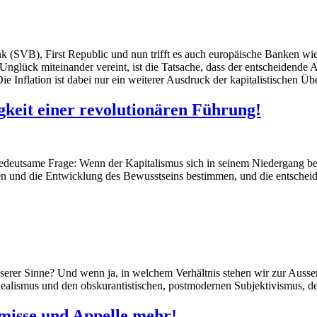
k (SVB), First Republic und nun trifft es auch europäische Banken wie
nglück miteinander vereint, ist die Tatsache, dass der entscheidende A
 Inflation ist dabei nur ein weiterer Ausdruck der kapitalistischen Übe
gkeit einer revolutionären Führung!
bedeutsame Frage: Wenn der Kapitalismus sich in seinem Niedergang bef
en und die Entwicklung des Bewusstseins bestimmen, und die entscheide
serer Sinne? Und wenn ja, in welchem Verhältnis stehen wir zur Aussen
lismus und den obskurantistischen, postmodernen Subjektivismus, der h
misse und Appelle mehr!