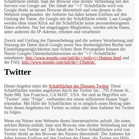
Schaltfläche enthält, baut der Browser eine direkte Verbindung mit den
Servern von Google auf. Der Inhalt der “+1″-Schaltfläche wird von
Google direkt an seinen Browser übermittelt und von diesem in die
Webseite eingebunden. der Anbieter hat daher keinen Einfluss auf den
Umfang der Daten, die Google mit der Schaltfläche erhebt. Laut Google
werden ohne einen Klick auf die Schaltfläche keine personenbezogenen
Daten erhoben. Nur bei eingeloggten Mitgliedern, werden solche Daten,
unter anderem die IP-Adresse, erhoben und verarbeitet.
Zweck und Umfang der Datenerhebung und die weitere Verarbeitung und
Nutzung der Daten durch Google sowie Ihre diesbezüglichen Rechte und
Einstellungsmöglichkeiten zum Schutz Ihrer Privatsphäre können die
Nutzer Googles Datenschutzhinweisen zu der “+1″-Schaltfläche
entnehmen:
http://www.google.com/intl/de/+/policy/+1button.html
und
der FAQ:
http://www.google.com/intl/de/+1/button/.
Twitter
Dieses Angebot nutzt die
Schaltflächen des Dienstes Twitter
. Diese
Schaltflächen werden angeboten durch die Twitter Inc., 795 Folsom St.,
Suite 600, San Francisco, CA 94107, USA. Sie sind an Begriffen wie
"Twitter" oder "Folge", verbunden mit einem stillisierten blauen Vogel
erkennbar. Mit Hilfe der Schaltflächen ist es möglich einen Beitrag oder
Seite dieses Angebotes bei Twitter zu teilen oder dem Anbieter bei Twitter
zu folgen.
Wenn ein Nutzer eine Webseite dieses Internetauftritts aufruft, die einen
solchen Button enthält, baut sein Browser eine direkte Verbindung mit den
Servern von Twitter auf. Der Inhalt des Twitter-Schaltflächen wird von
Twitter direkt an den Browser des Nutzers übermittelt. Der Anbieter hat
daher keinen Einfluss auf den Umfang der Daten, die Twitter mit Hilfe