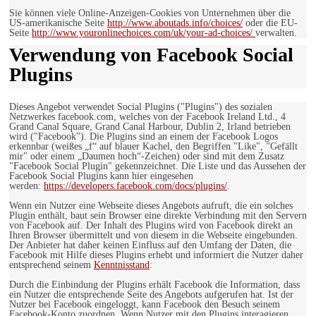
Sie können viele Online-Anzeigen-Cookies von Unternehmen über die
US-amerikanische Seite
http://www.aboutads.info/choices/
oder die EU-
Seite
http://www.youronlinechoices.com/uk/your-ad-choices/
verwalten.
Verwendung von Facebook Social
Plugins
Dieses Angebot verwendet Social Plugins ("Plugins") des sozialen
Netzwerkes facebook.com, welches von der Facebook Ireland Ltd., 4
Grand Canal Square, Grand Canal Harbour, Dublin 2, Irland betrieben
wird ("Facebook"). Die Plugins sind an einem der Facebook Logos
erkennbar (weißes „f“ auf blauer Kachel, den Begriffen "Like", "Gefällt
mir" oder einem „Daumen hoch“-Zeichen) oder sind mit dem Zusatz
"Facebook Social Plugin" gekennzeichnet. Die Liste und das Aussehen der
Facebook Social Plugins kann hier eingesehen
werden:
https://developers.facebook.com/docs/plugins/
.
Wenn ein Nutzer eine Webseite dieses Angebots aufruft, die ein solches
Plugin enthält, baut sein Browser eine direkte Verbindung mit den Servern
von Facebook auf. Der Inhalt des Plugins wird von Facebook direkt an
Ihren Browser übermittelt und von diesem in die Webseite eingebunden.
Der Anbieter hat daher keinen Einfluss auf den Umfang der Daten, die
Facebook mit Hilfe dieses Plugins erhebt und informiert die Nutzer daher
entsprechend seinem
Kenntnisstand
:
Durch die Einbindung der Plugins erhält Facebook die Information, dass
ein Nutzer die entsprechende Seite des Angebots aufgerufen hat. Ist der
Nutzer bei Facebook eingeloggt, kann Facebook den Besuch seinem
Facebook-Konto zuordnen. Wenn Nutzer mit den Plugins interagieren,