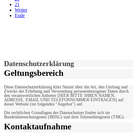
21
Weiter
Ende
derfunke.de verwendet Cookies!
Hiermit stimmen Sie der weiteren Nutzung unserer Seite und der
Verwendung von Cookies zu.
Mehr erfahren
Einverstanden!
Datenschutzerklärung
Geltungsbereich
Diese Datenschutzerklärung klärt Nutzer über die Art, den Umfang und
Zwecke der Erhebung und Verwendung personenbezogener Daten durch
den verantwortlichen Anbieter [HIER BITTE IHREN NAMEN,
ADRESSE, EMAIL UND TELEFONNUMMER EINTRAGEN] auf
dieser Website (im folgenden “Angebot”) auf.
Die rechtlichen Grundlagen des Datenschutzes finden sich im
Bundesdatenschutzgesetz (BDSG) und dem Telemediengesetz (TMG).
Kontaktaufnahme