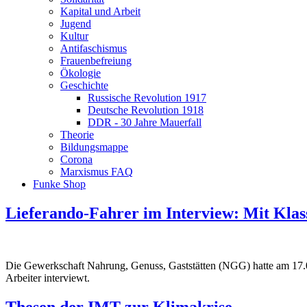
Kapital und Arbeit
Jugend
Kultur
Antifaschismus
Frauenbefreiung
Ökologie
Geschichte
Russische Revolution 1917
Deutsche Revolution 1918
DDR - 30 Jahre Mauerfall
Theorie
Bildungsmappe
Corona
Marxismus FAQ
Funke Shop
Lieferando-Fahrer im Interview: Mit Kla
Die Gewerkschaft Nahrung, Genuss, Gaststätten (NGG) hatte am 17.08
Arbeiter interviewt.
Thesen der IMT zur Klimakrise