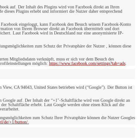
ebook auf. Der Inhalt des Plugins wird von Facebook direkt an Ihren
e dieses Plugins erhebt und informiert die Nutzer daher entsprechend
 bei Facebook eingeloggt, kann Facebook den Besuch seinem Facebook-Konto
rmation von Ihrem Browser direkt an Facebook übermittelt und dort
eichert. Laut Facebook wird in Deutschland nur eine anonymisierte IP-
ungsmöglichkeiten zum Schutz der Privatsphäre der Nutzer , können diese
rten Mitgliedsdaten verknüpft, muss er sich vor dem Besuch des
rofileinstellungen möglich:
https://www.facebook.com/settings?tab=ads
.
 View, CA 94043, United States betrieben wird (“Google”). Der Button ist
on Google auf. Der Inhalt der “+1″-Schaltfläche wird von Google direkt an
 der Schaltfläche erhebt. Laut Google werden ohne einen Klick auf die
erarbeitet.
ngsmöglichkeiten zum Schutz Ihrer Privatsphäre können die Nutzer Googles
l/de/+1/button/.