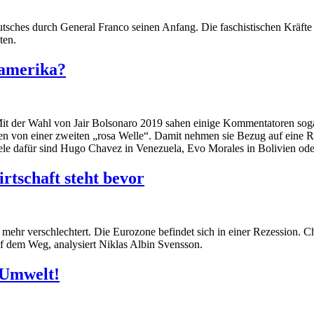
sches durch General Franco seinen Anfang. Die faschistischen Kräfte 
ten.
namerika?
. Mit der Wahl von Jair Bolsonaro 2019 sahen einige Kommentatoren sog
n von einer zweiten „rosa Welle“. Damit nehmen sie Bezug auf eine R
e dafür sind Hugo Chavez in Venezuela, Evo Morales in Bolivien oder L
rtschaft steht bevor
al mehr verschlechtert. Die Eurozone befindet sich in einer Rezession.
uf dem Weg, analysiert Niklas Albin Svensson.
 Umwelt!