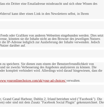
ss ein Dritter eine Emailadresse missbraucht und sich ohne Wissen des
iderruf kann über einen Link in den Newslettern selbst, in Ihrem
-Feeds oder Grafiken von anderen Webseiten eingebunden werden. Dies setzt
esse, könnten sie die Inhalte nicht an den Browser des jeweiligen Nutzers
r die IP-Adresse lediglich zur Auslieferung der Inhalte verwenden. Jedoch
 Nutzer darüber auf.
en zu speichern. Sie dienen zum einem der Benutzerfreundlichkeit von
 und sie zwecks Verbesserung des Angebotes analysieren zu können. Die
er komplett verhindert wird. Allerdings wird darauf hingewiesen, dass die
/www.youronlinechoices.com/uk/your-ad-choices/
verwalten.
e, Grand Canal Harbour, Dublin 2, Irland betrieben wird ("Facebook"). Die
en) oder sind mit dem Zusatz "Facebook Social Plugin" gekennzeichnet. Die