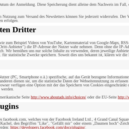
tum der Anmeldung. Diese Speicherung dient alleine dem Nachweis im Fall, da
n Nutzung zum Versand des Newsletters können Sie jederzeit widerrufen. Der W
en erfolgen.
en Dritter
, wie zum Beispiel Videos von YouTube, Kartenmaterial von Google-Maps, RSS
"Dritt-Anbieter") die IP-Adresse der Nutzer wahr nehmen. Denn ohne die IP-Adr
rlich. Wir bemühen uns nur solche Inhalte zu verwenden, deren jeweilige Anbiete
. für statistische Zwecke speichern. Soweit dies uns bekannt ist, klären wir die
 Nutzer (PC, Smartphone o.ä.) spezifische, auf das Gerät bezogene Information
deren dienen sie, um die statistische Daten der Webseitennutzung zu erfassen
owser verfügen eine Option mit der das Speichern von Cookies eingeschränkt od
 werden.
merikanische Seite
http://www.aboutads.info/choices/
oder die EU-Seite
http:/
ugins
es facebook.com, welches von der Facebook Ireland Ltd., 4 Grand Canal Squar
r Kachel, den Begriffen "Like", "Gefällt mir" oder einem „Daumen hoch“-Zeich
werden:
https://developers.facebook.com/docs/plugins/
.