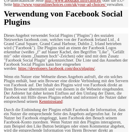
US-amerikanische Seite
http://www.aboutads.info/choices/
oder die EU-
Seite
http://www.youronlinechoices.com/uk/your-ad-choices/
verwalten.
Verwendung von Facebook Social
Plugins
Dieses Angebot verwendet Social Plugins ("Plugins") des sozialen
Netzwerkes facebook.com, welches von der Facebook Ireland Ltd., 4
Grand Canal Square, Grand Canal Harbour, Dublin 2, Irland betrieben
wird ("Facebook"). Die Plugins sind an einem der Facebook Logos
erkennbar (weißes „f“ auf blauer Kachel, den Begriffen "Like", "Gefällt
mir" oder einem „Daumen hoch“-Zeichen) oder sind mit dem Zusatz
"Facebook Social Plugin" gekennzeichnet. Die Liste und das Aussehen der
Facebook Social Plugins kann hier eingesehen
werden:
https://developers.facebook.com/docs/plugins/
.
Wenn ein Nutzer eine Webseite dieses Angebots aufruft, die ein solches
Plugin enthält, baut sein Browser eine direkte Verbindung mit den Servern
von Facebook auf. Der Inhalt des Plugins wird von Facebook direkt an
Ihren Browser übermittelt und von diesem in die Webseite eingebunden.
Der Anbieter hat daher keinen Einfluss auf den Umfang der Daten, die
Facebook mit Hilfe dieses Plugins erhebt und informiert die Nutzer daher
entsprechend seinem
Kenntnisstand
:
Durch die Einbindung der Plugins erhält Facebook die Information, dass
ein Nutzer die entsprechende Seite des Angebots aufgerufen hat. Ist der
Nutzer bei Facebook eingeloggt, kann Facebook den Besuch seinem
Facebook-Konto zuordnen. Wenn Nutzer mit den Plugins interagieren,
zum Beispiel den Like Button betätigen oder einen Kommentar abgeben,
wird die entsprechende Information von Ihrem Browser direkt an