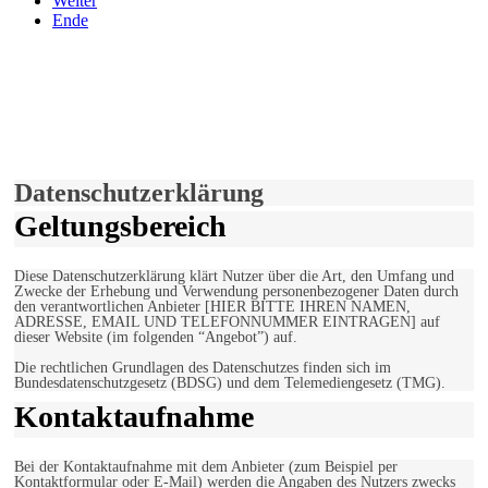
Weiter
Ende
derfunke.de verwendet Cookies!
Hiermit stimmen Sie der weiteren Nutzung unserer Seite und der
Verwendung von Cookies zu.
Mehr erfahren
Einverstanden!
Datenschutzerklärung
Geltungsbereich
Diese Datenschutzerklärung klärt Nutzer über die Art, den Umfang und
Zwecke der Erhebung und Verwendung personenbezogener Daten durch
den verantwortlichen Anbieter [HIER BITTE IHREN NAMEN,
ADRESSE, EMAIL UND TELEFONNUMMER EINTRAGEN] auf
dieser Website (im folgenden “Angebot”) auf.
Die rechtlichen Grundlagen des Datenschutzes finden sich im
Bundesdatenschutzgesetz (BDSG) und dem Telemediengesetz (TMG).
Kontaktaufnahme
Bei der Kontaktaufnahme mit dem Anbieter (zum Beispiel per
Kontaktformular oder E-Mail) werden die Angaben des Nutzers zwecks