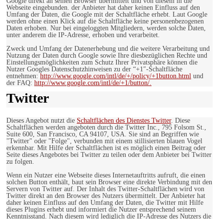
Google direkt an seinen Browser übermittelt und von diesem in die
Webseite eingebunden. der Anbieter hat daher keinen Einfluss auf den
Umfang der Daten, die Google mit der Schaltfläche erhebt. Laut Google
werden ohne einen Klick auf die Schaltfläche keine personenbezogenen
Daten erhoben. Nur bei eingeloggten Mitgliedern, werden solche Daten,
unter anderem die IP-Adresse, erhoben und verarbeitet.
Zweck und Umfang der Datenerhebung und die weitere Verarbeitung und
Nutzung der Daten durch Google sowie Ihre diesbezüglichen Rechte und
Einstellungsmöglichkeiten zum Schutz Ihrer Privatsphäre können die
Nutzer Googles Datenschutzhinweisen zu der “+1″-Schaltfläche
entnehmen:
http://www.google.com/intl/de/+/policy/+1button.html
und
der FAQ:
http://www.google.com/intl/de/+1/button/.
Twitter
Dieses Angebot nutzt die
Schaltflächen des Dienstes Twitter
. Diese
Schaltflächen werden angeboten durch die Twitter Inc., 795 Folsom St.,
Suite 600, San Francisco, CA 94107, USA. Sie sind an Begriffen wie
"Twitter" oder "Folge", verbunden mit einem stillisierten blauen Vogel
erkennbar. Mit Hilfe der Schaltflächen ist es möglich einen Beitrag oder
Seite dieses Angebotes bei Twitter zu teilen oder dem Anbieter bei Twitter
zu folgen.
Wenn ein Nutzer eine Webseite dieses Internetauftritts aufruft, die einen
solchen Button enthält, baut sein Browser eine direkte Verbindung mit den
Servern von Twitter auf. Der Inhalt des Twitter-Schaltflächen wird von
Twitter direkt an den Browser des Nutzers übermittelt. Der Anbieter hat
daher keinen Einfluss auf den Umfang der Daten, die Twitter mit Hilfe
dieses Plugins erhebt und informiert die Nutzer entsprechend seinem
Kenntnisstand. Nach diesem wird lediglich die IP-Adresse des Nutzers die