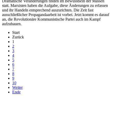
Dramatische Veränderungen finden im Bewusstsein der Massen
statt. Marxisten haben die Aufgabe, diese Änderungen zu erfassen
und ihr Handeln entsprechend auszurichten. Die Zeit fast
ausschließlicher Propagandaarbeit ist vorbei. Jetzt kommt es darauf
an, die Revolutionäre Kommunistische Partei auch im Kampf
aufzubauen.
Start
Zurück
1
2
3
4
5
6
7
8
9
10
Weiter
Ende
derfunke.de verwendet Cookies!
Hiermit stimmen Sie der weiteren Nutzung unserer Seite und der