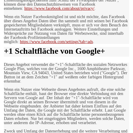
Einstellungsmöglichkeiten zum Schutz der Privatsphäre der Nutzer ,
können diese den Datenschutzhinweisen von Facebook
entnehmen:
https://www.facebook.com/about/privacy/
.
Wenn ein Nutzer Facebookmitglied ist und nicht möchte, dass Facebook
über dieses Angebot Daten über ihn sammelt und mit seinen bei Facebook
gespeicherten Mitgliedsdaten verknüpft, muss er sich vor dem Besuch des
Internetauftritts bei Facebook ausloggen. Weitere Einstellungen und
Widersprüche zur Nutzung von Daten für Werbezwecke, sind innerhalb
der Facebook-Profileinstellungen
möglich:
https://www.facebook.com/settings?tab=ads
.
+1 Schaltfläche von Google+
Dieses Angebot verwendet die “+1″-Schaltfläche des sozialen Netzwerkes
Google Plus, welches von der Google Inc., 1600 Amphitheatre Parkway,
Mountain View, CA 94043, United States betrieben wird (“Google”). Der
Button ist an dem Zeichen “+1″ auf weißem oder farbigen Hintergrund
erkennbar.
Wenn ein Nutzer eine Webseite dieses Angebotes aufruft, die eine solche
Schaltfläche enthält, baut der Browser eine direkte Verbindung mit den
Servern von Google auf. Der Inhalt der “+1″-Schaltfläche wird von
Google direkt an seinen Browser übermittelt und von diesem in die
Webseite eingebunden. der Anbieter hat daher keinen Einfluss auf den
Umfang der Daten, die Google mit der Schaltfläche erhebt. Laut Google
werden ohne einen Klick auf die Schaltfläche keine personenbezogenen
Daten erhoben. Nur bei eingeloggten Mitgliedern, werden solche Daten,
unter anderem die IP-Adresse, erhoben und verarbeitet.
Zweck und Umfang der Datenerhebung und die weitere Verarbeitung und