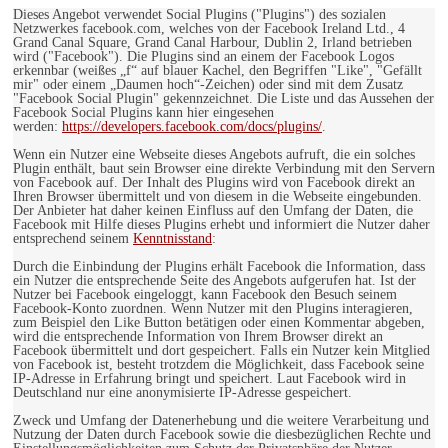
Dieses Angebot verwendet Social Plugins ("Plugins") des sozialen
Netzwerkes facebook.com, welches von der Facebook Ireland Ltd., 4
Grand Canal Square, Grand Canal Harbour, Dublin 2, Irland betrieben
wird ("Facebook"). Die Plugins sind an einem der Facebook Logos
erkennbar (weißes „f“ auf blauer Kachel, den Begriffen "Like", "Gefällt
mir" oder einem „Daumen hoch“-Zeichen) oder sind mit dem Zusatz
"Facebook Social Plugin" gekennzeichnet. Die Liste und das Aussehen der
Facebook Social Plugins kann hier eingesehen
werden:
https://developers.facebook.com/docs/plugins/
.
Wenn ein Nutzer eine Webseite dieses Angebots aufruft, die ein solches
Plugin enthält, baut sein Browser eine direkte Verbindung mit den Servern
von Facebook auf. Der Inhalt des Plugins wird von Facebook direkt an
Ihren Browser übermittelt und von diesem in die Webseite eingebunden.
Der Anbieter hat daher keinen Einfluss auf den Umfang der Daten, die
Facebook mit Hilfe dieses Plugins erhebt und informiert die Nutzer daher
entsprechend seinem
Kenntnisstand
:
Durch die Einbindung der Plugins erhält Facebook die Information, dass
ein Nutzer die entsprechende Seite des Angebots aufgerufen hat. Ist der
Nutzer bei Facebook eingeloggt, kann Facebook den Besuch seinem
Facebook-Konto zuordnen. Wenn Nutzer mit den Plugins interagieren,
zum Beispiel den Like Button betätigen oder einen Kommentar abgeben,
wird die entsprechende Information von Ihrem Browser direkt an
Facebook übermittelt und dort gespeichert. Falls ein Nutzer kein Mitglied
von Facebook ist, besteht trotzdem die Möglichkeit, dass Facebook seine
IP-Adresse in Erfahrung bringt und speichert. Laut Facebook wird in
Deutschland nur eine anonymisierte IP-Adresse gespeichert.
Zweck und Umfang der Datenerhebung und die weitere Verarbeitung und
Nutzung der Daten durch Facebook sowie die diesbezüglichen Rechte und