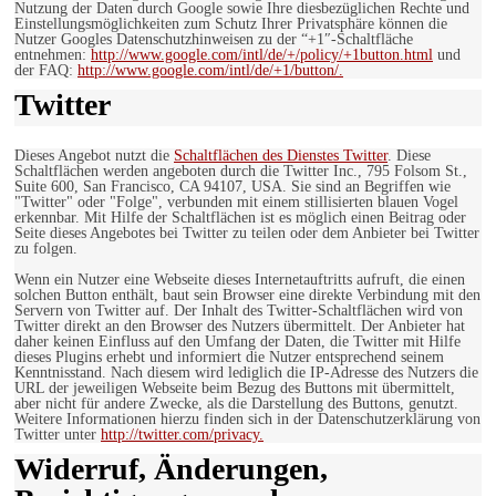
Nutzung der Daten durch Google sowie Ihre diesbezüglichen Rechte und
Einstellungsmöglichkeiten zum Schutz Ihrer Privatsphäre können die
Nutzer Googles Datenschutzhinweisen zu der “+1″-Schaltfläche
entnehmen:
http://www.google.com/intl/de/+/policy/+1button.html
und
der FAQ:
http://www.google.com/intl/de/+1/button/.
Twitter
Dieses Angebot nutzt die
Schaltflächen des Dienstes Twitter
. Diese
Schaltflächen werden angeboten durch die Twitter Inc., 795 Folsom St.,
Suite 600, San Francisco, CA 94107, USA. Sie sind an Begriffen wie
"Twitter" oder "Folge", verbunden mit einem stillisierten blauen Vogel
erkennbar. Mit Hilfe der Schaltflächen ist es möglich einen Beitrag oder
Seite dieses Angebotes bei Twitter zu teilen oder dem Anbieter bei Twitter
zu folgen.
Wenn ein Nutzer eine Webseite dieses Internetauftritts aufruft, die einen
solchen Button enthält, baut sein Browser eine direkte Verbindung mit den
Servern von Twitter auf. Der Inhalt des Twitter-Schaltflächen wird von
Twitter direkt an den Browser des Nutzers übermittelt. Der Anbieter hat
daher keinen Einfluss auf den Umfang der Daten, die Twitter mit Hilfe
dieses Plugins erhebt und informiert die Nutzer entsprechend seinem
Kenntnisstand. Nach diesem wird lediglich die IP-Adresse des Nutzers die
URL der jeweiligen Webseite beim Bezug des Buttons mit übermittelt,
aber nicht für andere Zwecke, als die Darstellung des Buttons, genutzt.
Weitere Informationen hierzu finden sich in der Datenschutzerklärung von
Twitter unter
http://twitter.com/privacy.
Widerruf, Änderungen,