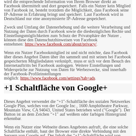
wird die entsprechende Information von Ihrem Browser direkt an
Facebook übermittelt und dort gespeichert. Falls ein Nutzer kein Mitglied
von Facebook ist, besteht trotzdem die Möglichkeit, dass Facebook seine
IP-Adresse in Erfahrung bringt und speichert. Laut Facebook wird in
Deutschland nur eine anonymisierte IP-Adresse gespeichert.
Zweck und Umfang der Datenerhebung und die weitere Verarbeitung und
Nutzung der Daten durch Facebook sowie die diesbezüglichen Rechte und
Einstellungsmöglichkeiten zum Schutz der Privatsphäre der Nutzer ,
können diese den Datenschutzhinweisen von Facebook
entnehmen:
https://www.facebook.com/about/privacy/
.
Wenn ein Nutzer Facebookmitglied ist und nicht möchte, dass Facebook
über dieses Angebot Daten über ihn sammelt und mit seinen bei Facebook
gespeicherten Mitgliedsdaten verknüpft, muss er sich vor dem Besuch des
Internetauftritts bei Facebook ausloggen. Weitere Einstellungen und
Widersprüche zur Nutzung von Daten für Werbezwecke, sind innerhalb
der Facebook-Profileinstellungen
möglich:
https://www.facebook.com/settings?tab=ads
.
+1 Schaltfläche von Google+
Dieses Angebot verwendet die “+1″-Schaltfläche des sozialen Netzwerkes
Google Plus, welches von der Google Inc., 1600 Amphitheatre Parkway,
Mountain View, CA 94043, United States betrieben wird (“Google”). Der
Button ist an dem Zeichen “+1″ auf weißem oder farbigen Hintergrund
erkennbar.
Wenn ein Nutzer eine Webseite dieses Angebotes aufruft, die eine solche
Schaltfläche enthält, baut der Browser eine direkte Verbindung mit den
Servern von Google auf. Der Inhalt der “+1″-Schaltfläche wird von