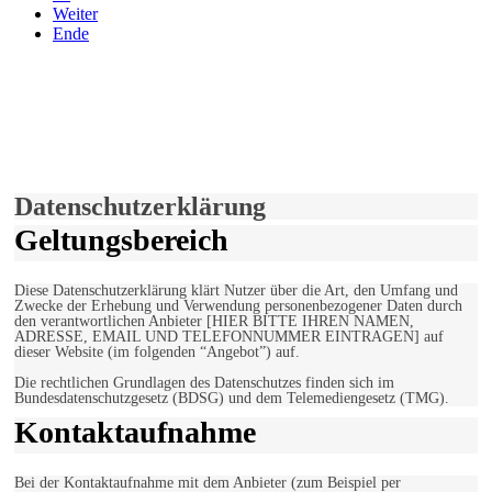
Weiter
Ende
derfunke.de verwendet Cookies!
Hiermit stimmen Sie der weiteren Nutzung unserer Seite und der
Verwendung von Cookies zu.
Mehr erfahren
Einverstanden!
Datenschutzerklärung
Geltungsbereich
Diese Datenschutzerklärung klärt Nutzer über die Art, den Umfang und
Zwecke der Erhebung und Verwendung personenbezogener Daten durch
den verantwortlichen Anbieter [HIER BITTE IHREN NAMEN,
ADRESSE, EMAIL UND TELEFONNUMMER EINTRAGEN] auf
dieser Website (im folgenden “Angebot”) auf.
Die rechtlichen Grundlagen des Datenschutzes finden sich im
Bundesdatenschutzgesetz (BDSG) und dem Telemediengesetz (TMG).
Kontaktaufnahme
Bei der Kontaktaufnahme mit dem Anbieter (zum Beispiel per