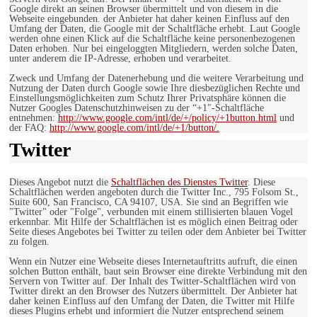
Google direkt an seinen Browser übermittelt und von diesem in die
Webseite eingebunden. der Anbieter hat daher keinen Einfluss auf den
Umfang der Daten, die Google mit der Schaltfläche erhebt. Laut Google
werden ohne einen Klick auf die Schaltfläche keine personenbezogenen
Daten erhoben. Nur bei eingeloggten Mitgliedern, werden solche Daten,
unter anderem die IP-Adresse, erhoben und verarbeitet.
Zweck und Umfang der Datenerhebung und die weitere Verarbeitung und
Nutzung der Daten durch Google sowie Ihre diesbezüglichen Rechte und
Einstellungsmöglichkeiten zum Schutz Ihrer Privatsphäre können die
Nutzer Googles Datenschutzhinweisen zu der “+1″-Schaltfläche
entnehmen:
http://www.google.com/intl/de/+/policy/+1button.html
und
der FAQ:
http://www.google.com/intl/de/+1/button/.
Twitter
Dieses Angebot nutzt die
Schaltflächen des Dienstes Twitter
. Diese
Schaltflächen werden angeboten durch die Twitter Inc., 795 Folsom St.,
Suite 600, San Francisco, CA 94107, USA. Sie sind an Begriffen wie
"Twitter" oder "Folge", verbunden mit einem stillisierten blauen Vogel
erkennbar. Mit Hilfe der Schaltflächen ist es möglich einen Beitrag oder
Seite dieses Angebotes bei Twitter zu teilen oder dem Anbieter bei Twitter
zu folgen.
Wenn ein Nutzer eine Webseite dieses Internetauftritts aufruft, die einen
solchen Button enthält, baut sein Browser eine direkte Verbindung mit den
Servern von Twitter auf. Der Inhalt des Twitter-Schaltflächen wird von
Twitter direkt an den Browser des Nutzers übermittelt. Der Anbieter hat
daher keinen Einfluss auf den Umfang der Daten, die Twitter mit Hilfe
dieses Plugins erhebt und informiert die Nutzer entsprechend seinem