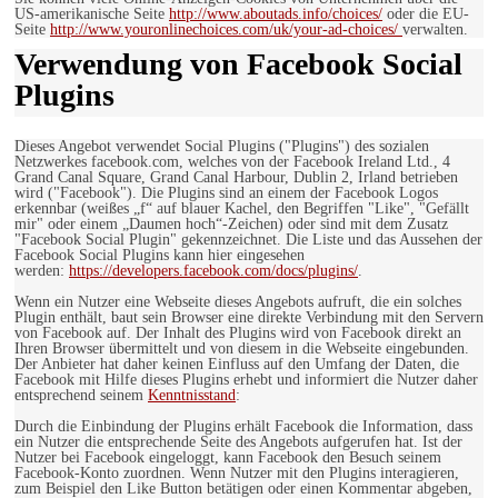
US-amerikanische Seite
http://www.aboutads.info/choices/
oder die EU-
Seite
http://www.youronlinechoices.com/uk/your-ad-choices/
verwalten.
Verwendung von Facebook Social
Plugins
Dieses Angebot verwendet Social Plugins ("Plugins") des sozialen
Netzwerkes facebook.com, welches von der Facebook Ireland Ltd., 4
Grand Canal Square, Grand Canal Harbour, Dublin 2, Irland betrieben
wird ("Facebook"). Die Plugins sind an einem der Facebook Logos
erkennbar (weißes „f“ auf blauer Kachel, den Begriffen "Like", "Gefällt
mir" oder einem „Daumen hoch“-Zeichen) oder sind mit dem Zusatz
"Facebook Social Plugin" gekennzeichnet. Die Liste und das Aussehen der
Facebook Social Plugins kann hier eingesehen
werden:
https://developers.facebook.com/docs/plugins/
.
Wenn ein Nutzer eine Webseite dieses Angebots aufruft, die ein solches
Plugin enthält, baut sein Browser eine direkte Verbindung mit den Servern
von Facebook auf. Der Inhalt des Plugins wird von Facebook direkt an
Ihren Browser übermittelt und von diesem in die Webseite eingebunden.
Der Anbieter hat daher keinen Einfluss auf den Umfang der Daten, die
Facebook mit Hilfe dieses Plugins erhebt und informiert die Nutzer daher
entsprechend seinem
Kenntnisstand
:
Durch die Einbindung der Plugins erhält Facebook die Information, dass
ein Nutzer die entsprechende Seite des Angebots aufgerufen hat. Ist der
Nutzer bei Facebook eingeloggt, kann Facebook den Besuch seinem
Facebook-Konto zuordnen. Wenn Nutzer mit den Plugins interagieren,
zum Beispiel den Like Button betätigen oder einen Kommentar abgeben,