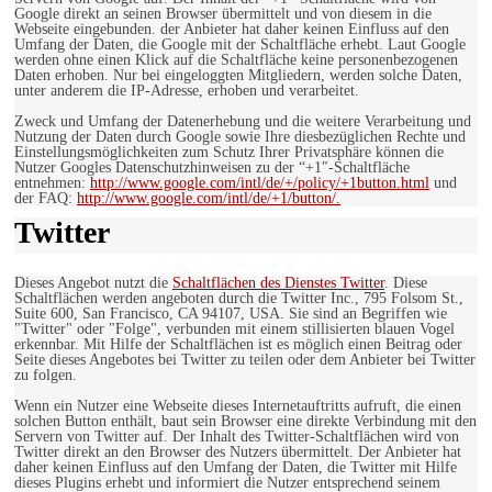
Google direkt an seinen Browser übermittelt und von diesem in die
Webseite eingebunden. der Anbieter hat daher keinen Einfluss auf den
Umfang der Daten, die Google mit der Schaltfläche erhebt. Laut Google
werden ohne einen Klick auf die Schaltfläche keine personenbezogenen
Daten erhoben. Nur bei eingeloggten Mitgliedern, werden solche Daten,
unter anderem die IP-Adresse, erhoben und verarbeitet.
Zweck und Umfang der Datenerhebung und die weitere Verarbeitung und
Nutzung der Daten durch Google sowie Ihre diesbezüglichen Rechte und
Einstellungsmöglichkeiten zum Schutz Ihrer Privatsphäre können die
Nutzer Googles Datenschutzhinweisen zu der “+1″-Schaltfläche
entnehmen:
http://www.google.com/intl/de/+/policy/+1button.html
und
der FAQ:
http://www.google.com/intl/de/+1/button/.
Twitter
Dieses Angebot nutzt die
Schaltflächen des Dienstes Twitter
. Diese
Schaltflächen werden angeboten durch die Twitter Inc., 795 Folsom St.,
Suite 600, San Francisco, CA 94107, USA. Sie sind an Begriffen wie
"Twitter" oder "Folge", verbunden mit einem stillisierten blauen Vogel
erkennbar. Mit Hilfe der Schaltflächen ist es möglich einen Beitrag oder
Seite dieses Angebotes bei Twitter zu teilen oder dem Anbieter bei Twitter
zu folgen.
Wenn ein Nutzer eine Webseite dieses Internetauftritts aufruft, die einen
solchen Button enthält, baut sein Browser eine direkte Verbindung mit den
Servern von Twitter auf. Der Inhalt des Twitter-Schaltflächen wird von
Twitter direkt an den Browser des Nutzers übermittelt. Der Anbieter hat
daher keinen Einfluss auf den Umfang der Daten, die Twitter mit Hilfe
dieses Plugins erhebt und informiert die Nutzer entsprechend seinem