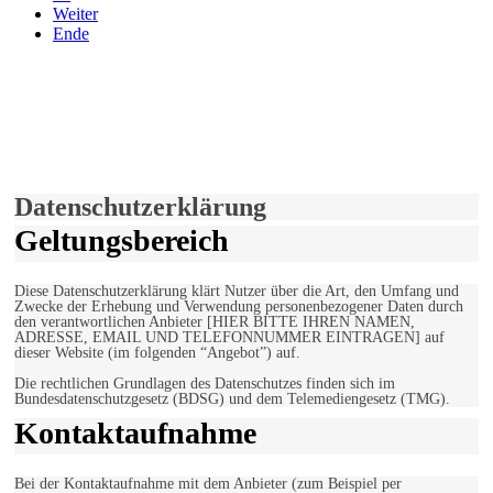
Weiter
Ende
derfunke.de verwendet Cookies!
Hiermit stimmen Sie der weiteren Nutzung unserer Seite und der
Verwendung von Cookies zu.
Mehr erfahren
Einverstanden!
Datenschutzerklärung
Geltungsbereich
Diese Datenschutzerklärung klärt Nutzer über die Art, den Umfang und
Zwecke der Erhebung und Verwendung personenbezogener Daten durch
den verantwortlichen Anbieter [HIER BITTE IHREN NAMEN,
ADRESSE, EMAIL UND TELEFONNUMMER EINTRAGEN] auf
dieser Website (im folgenden “Angebot”) auf.
Die rechtlichen Grundlagen des Datenschutzes finden sich im
Bundesdatenschutzgesetz (BDSG) und dem Telemediengesetz (TMG).
Kontaktaufnahme
Bei der Kontaktaufnahme mit dem Anbieter (zum Beispiel per