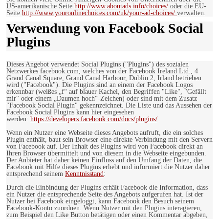
US-amerikanische Seite
http://www.aboutads.info/choices/
oder die EU-
Seite
http://www.youronlinechoices.com/uk/your-ad-choices/
verwalten.
Verwendung von Facebook Social
Plugins
Dieses Angebot verwendet Social Plugins ("Plugins") des sozialen
Netzwerkes facebook.com, welches von der Facebook Ireland Ltd., 4
Grand Canal Square, Grand Canal Harbour, Dublin 2, Irland betrieben
wird ("Facebook"). Die Plugins sind an einem der Facebook Logos
erkennbar (weißes „f“ auf blauer Kachel, den Begriffen "Like", "Gefällt
mir" oder einem „Daumen hoch“-Zeichen) oder sind mit dem Zusatz
"Facebook Social Plugin" gekennzeichnet. Die Liste und das Aussehen der
Facebook Social Plugins kann hier eingesehen
werden:
https://developers.facebook.com/docs/plugins/
.
Wenn ein Nutzer eine Webseite dieses Angebots aufruft, die ein solches
Plugin enthält, baut sein Browser eine direkte Verbindung mit den Servern
von Facebook auf. Der Inhalt des Plugins wird von Facebook direkt an
Ihren Browser übermittelt und von diesem in die Webseite eingebunden.
Der Anbieter hat daher keinen Einfluss auf den Umfang der Daten, die
Facebook mit Hilfe dieses Plugins erhebt und informiert die Nutzer daher
entsprechend seinem
Kenntnisstand
:
Durch die Einbindung der Plugins erhält Facebook die Information, dass
ein Nutzer die entsprechende Seite des Angebots aufgerufen hat. Ist der
Nutzer bei Facebook eingeloggt, kann Facebook den Besuch seinem
Facebook-Konto zuordnen. Wenn Nutzer mit den Plugins interagieren,
zum Beispiel den Like Button betätigen oder einen Kommentar abgeben,