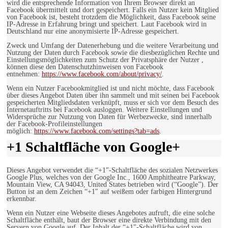
wird die entsprechende Information von Ihrem Browser direkt an
Facebook übermittelt und dort gespeichert. Falls ein Nutzer kein Mitglied
von Facebook ist, besteht trotzdem die Möglichkeit, dass Facebook seine
IP-Adresse in Erfahrung bringt und speichert. Laut Facebook wird in
Deutschland nur eine anonymisierte IP-Adresse gespeichert.
Zweck und Umfang der Datenerhebung und die weitere Verarbeitung und
Nutzung der Daten durch Facebook sowie die diesbezüglichen Rechte und
Einstellungsmöglichkeiten zum Schutz der Privatsphäre der Nutzer ,
können diese den Datenschutzhinweisen von Facebook
entnehmen:
https://www.facebook.com/about/privacy/
.
Wenn ein Nutzer Facebookmitglied ist und nicht möchte, dass Facebook
über dieses Angebot Daten über ihn sammelt und mit seinen bei Facebook
gespeicherten Mitgliedsdaten verknüpft, muss er sich vor dem Besuch des
Internetauftritts bei Facebook ausloggen. Weitere Einstellungen und
Widersprüche zur Nutzung von Daten für Werbezwecke, sind innerhalb
der Facebook-Profileinstellungen
möglich:
https://www.facebook.com/settings?tab=ads
.
+1 Schaltfläche von Google+
Dieses Angebot verwendet die “+1″-Schaltfläche des sozialen Netzwerkes
Google Plus, welches von der Google Inc., 1600 Amphitheatre Parkway,
Mountain View, CA 94043, United States betrieben wird (“Google”). Der
Button ist an dem Zeichen “+1″ auf weißem oder farbigen Hintergrund
erkennbar.
Wenn ein Nutzer eine Webseite dieses Angebotes aufruft, die eine solche
Schaltfläche enthält, baut der Browser eine direkte Verbindung mit den
Servern von Google auf. Der Inhalt der “+1″-Schaltfläche wird von