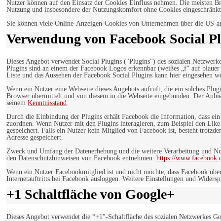
Nutzer können auf den Einsatz der Cookies Einfluss nehmen. Die meisten Br
Nutzung und insbesondere der Nutzungskomfort ohne Cookies eingeschränkt
Sie können viele Online-Anzeigen-Cookies von Unternehmen über die US-a
Verwendung von Facebook Social Pl
Dieses Angebot verwendet Social Plugins ("Plugins") des sozialen Netzwerk
Plugins sind an einem der Facebook Logos erkennbar (weißes „f“ auf blaue
Liste und das Aussehen der Facebook Social Plugins kann hier eingesehen 
Wenn ein Nutzer eine Webseite dieses Angebots aufruft, die ein solches Plug
Browser übermittelt und von diesem in die Webseite eingebunden. Der Anbiet
seinem
Kenntnisstand
:
Durch die Einbindung der Plugins erhält Facebook die Information, dass ei
zuordnen. Wenn Nutzer mit den Plugins interagieren, zum Beispiel den Like
gespeichert. Falls ein Nutzer kein Mitglied von Facebook ist, besteht trotz
Adresse gespeichert.
Zweck und Umfang der Datenerhebung und die weitere Verarbeitung und Nutz
den Datenschutzhinweisen von Facebook entnehmen:
https://www.facebook.
Wenn ein Nutzer Facebookmitglied ist und nicht möchte, dass Facebook über
Internetauftritts bei Facebook ausloggen. Weitere Einstellungen und Wider
+1 Schaltfläche von Google+
Dieses Angebot verwendet die “+1″-Schaltfläche des sozialen Netzwerkes Go