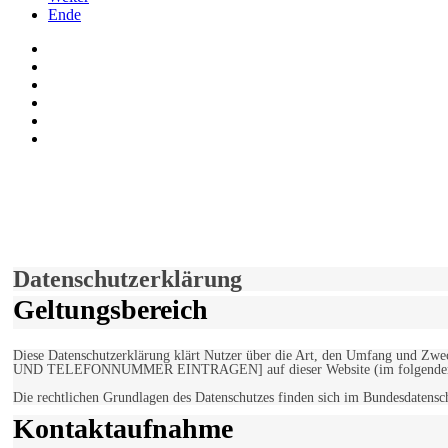
Ende
Auf Facebook folgen
Bei Twitter teilen
Instagram
Auf Youtube folgen
der funke - Shop
marxist.com
derfunke.de verwendet Cookies!
Hiermit stimmen Sie der weiteren Nutzung unserer Seite und der V
Einverstanden!
Datenschutzerklärung
Geltungsbereich
Diese Datenschutzerklärung klärt Nutzer über die Art, den Umfang un
UND TELEFONNUMMER EINTRAGEN] auf dieser Website (im folgenden 
Die rechtlichen Grundlagen des Datenschutzes finden sich im Bundesdaten
Kontaktaufnahme