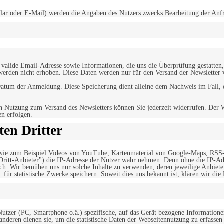
r oder E-Mail) werden die Angaben des Nutzers zwecks Bearbeitung der Anfrage
alide Email-Adresse sowie Informationen, die uns die Überprüfung gestatten,
werden nicht erhoben. Diese Daten werden nur für den Versand der Newsletter 
tum der Anmeldung. Diese Speicherung dient alleine dem Nachweis im Fall, da
n Nutzung zum Versand des Newsletters können Sie jederzeit widerrufen. Der W
en erfolgen.
en Dritter
, wie zum Beispiel Videos von YouTube, Kartenmaterial von Google-Maps, RSS
"Dritt-Anbieter") die IP-Adresse der Nutzer wahr nehmen. Denn ohne die IP-Adr
rlich. Wir bemühen uns nur solche Inhalte zu verwenden, deren jeweilige Anbiete
. für statistische Zwecke speichern. Soweit dies uns bekannt ist, klären wir die
 Nutzer (PC, Smartphone o.ä.) spezifische, auf das Gerät bezogene Information
deren dienen sie, um die statistische Daten der Webseitennutzung zu erfassen