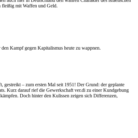
en auch hier in Deutschland den wahren Charakter des israelischen
en fleißig mit Waffen und Geld.
ür den Kampf gegen Kapitalismus heute zu wappnen.
gestreikt – zum ersten Mal seit 1951! Der Grund: der geplante
. Kurz darauf rief die Gewerkschaft ver.di zu einer Kundgebung
u kämpfen. Doch hinter den Kulissen zeigen sich Differenzen,