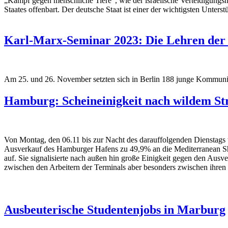
„Kampf gegen menschliche Tiere“, wie der israelische Verteidigungsm
Staates offenbart. Der deutsche Staat ist einer der wichtigsten Unters
Karl-Marx-Seminar 2023: Die Lehren der 
Am 25. und 26. November setzten sich in Berlin 188 junge Kommuni
Hamburg: Scheineinigkeit nach wildem St
Von Montag, den 06.11 bis zur Nacht des darauffolgenden Dienstags 
Ausverkauf des Hamburger Hafens zu 49,9% an die Mediterranean Shi
auf. Sie signalisierte nach außen hin große Einigkeit gegen den Ausv
zwischen den Arbeitern der Terminals aber besonders zwischen ihren Ve
Ausbeuterische Studentenjobs in Marburg