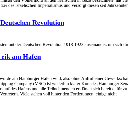
inister den Völkermord an den Menschen in Gaza bezeichnete, hat viel
tützer des israelischen Imperialismus und versorgt diesen seit Jahrzehnt
Deutschen Revolution
sten mit der Deutschen Revolution 1918-1923 auseinander, um sich f
reik am Hafen
wurde am Hamburger Hafen wild, also ohne Aufruf einer Gewerkschaft, 
pping Company (MSC) ist weiterhin klarer Kurs des Hamburger Senats
erkauf des Hafens und alle Teilnehmenden erklärten sich bereit dafür z
rtretern. Viele stehen voll hinter den Forderungen, einige nicht.