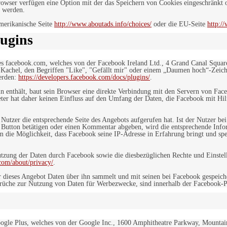
owser verfügen eine Option mit der das Speichern von Cookies eingeschränkt od
 werden.
merikanische Seite
http://www.aboutads.info/choices/
oder die EU-Seite
http:/
ugins
es facebook.com, welches von der Facebook Ireland Ltd., 4 Grand Canal Squar
r Kachel, den Begriffen "Like", "Gefällt mir" oder einem „Daumen hoch“-Zeich
werden:
https://developers.facebook.com/docs/plugins/
.
in enthält, baut sein Browser eine direkte Verbindung mit den Servern von Fac
er hat daher keinen Einfluss auf den Umfang der Daten, die Facebook mit Hilf
n Nutzer die entsprechende Seite des Angebots aufgerufen hat. Ist der Nutzer
 Button betätigen oder einen Kommentar abgeben, wird die entsprechende Info
dem die Möglichkeit, dass Facebook seine IP-Adresse in Erfahrung bringt und sp
ung der Daten durch Facebook sowie die diesbezüglichen Rechte und Einstell
com/about/privacy/
.
 dieses Angebot Daten über ihn sammelt und mit seinen bei Facebook gespeiche
sprüche zur Nutzung von Daten für Werbezwecke, sind innerhalb der Facebook-P
ogle Plus, welches von der Google Inc., 1600 Amphitheatre Parkway, Mountain