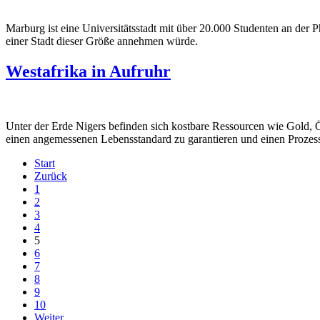
Marburg ist eine Universitätsstadt mit über 20.000 Studenten an der P
einer Stadt dieser Größe annehmen würde.
Westafrika in Aufruhr
Unter der Erde Nigers befinden sich kostbare Ressourcen wie Gold, Öl
einen angemessenen Lebensstandard zu garantieren und einen Prozess 
Start
Zurück
1
2
3
4
5
6
7
8
9
10
Weiter