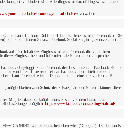
er komplett verhindert wird. Allerdings wird darauf hingewiesen, dass die
/www.youronlinechoices.com/uk/your-ad-choices/
verwalten.
e, Grand Canal Harbour, Dublin 2, Irland betrieben wird ("Facebook"). Die
en) oder sind mit dem Zusatz "Facebook Social Plugin" gekennzeichnet. Die
ebook auf. Der Inhalt des Plugins wird von Facebook direkt an Ihren
e dieses Plugins erhebt und informiert die Nutzer daher entsprechend
 bei Facebook eingeloggt, kann Facebook den Besuch seinem Facebook-Konto
rmation von Ihrem Browser direkt an Facebook übermittelt und dort
eichert. Laut Facebook wird in Deutschland nur eine anonymisierte IP-
ungsmöglichkeiten zum Schutz der Privatsphäre der Nutzer , können diese
rten Mitgliedsdaten verknüpft, muss er sich vor dem Besuch des
rofileinstellungen möglich:
https://www.facebook.com/settings?tab=ads
.
 View, CA 94043, United States betrieben wird (“Google”). Der Button ist