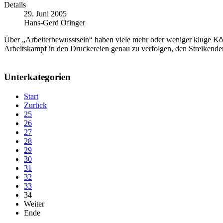
Details
29. Juni 2005
Hans-Gerd Öfinger
Über „Arbeiterbewusstsein“ haben viele mehr oder weniger kluge Köp
Arbeitskampf in den Druckereien genau zu verfolgen, den Streikende
Unterkategorien
Start
Zurück
25
26
27
28
29
30
31
32
33
34
Weiter
Ende