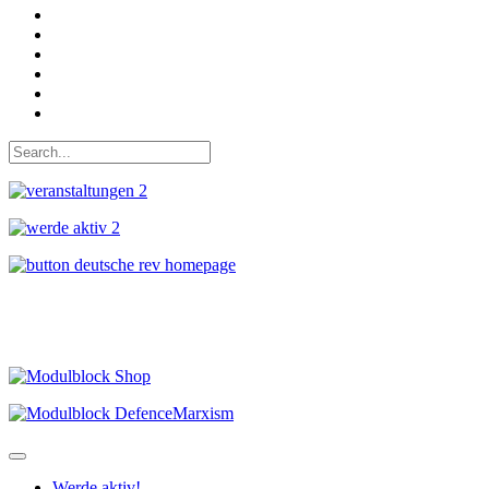
Auf Facebook folgen
Bei Twitter teilen
Instagram
Auf Youtube folgen
der funke - Shop
marxist.com
Werde aktiv!