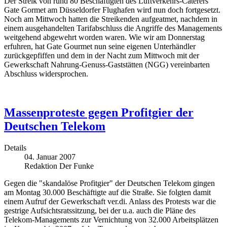
Der Streik von rund 80 Beschäftigten des Luftverkehrs-Caterers
Gate Gormet am Düsseldorfer Flughafen wird nun doch fortgesetzt.
Noch am Mittwoch hatten die Streikenden aufgeatmet, nachdem in
einem ausgehandelten Tarifabschluss die Angriffe des Managements
weitgehend abgewehrt worden waren. Wie wir am Donnerstag
erfuhren, hat Gate Gourmet nun seine eigenen Unterhändler
zurückgepfiffen und dem in der Nacht zum Mittwoch mit der
Gewerkschaft Nahrung-Genuss-Gaststätten (NGG) vereinbarten
Abschluss widersprochen.
Massenproteste gegen Profitgier der
Deutschen Telekom
Details
04. Januar 2007
Redaktion Der Funke
Gegen die "skandalöse Profitgier" der Deutschen Telekom gingen
am Montag 30.000 Beschäftigte auf die Straße. Sie folgten damit
einem Aufruf der Gewerkschaft ver.di. Anlass des Protests war die
gestrige Aufsichtsratssitzung, bei der u.a. auch die Pläne des
Telekom-Managements zur Vernichtung von 32.000 Arbeitsplätzen