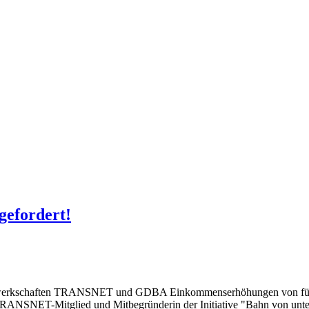
gefordert!
 Gewerkschaften TRANSNET und GDBA Einkommenserhöhungen von fünf
TRANSNET-Mitglied und Mitbegründerin der Initiative "Bahn von unten