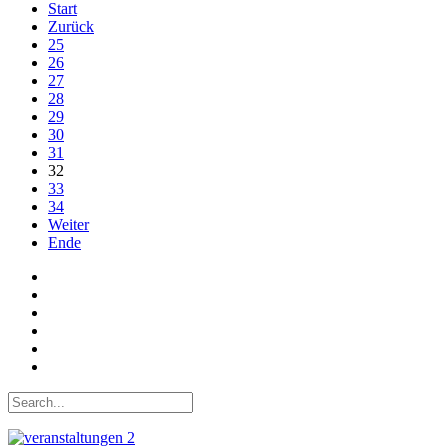
Start
Zurück
25
26
27
28
29
30
31
32
33
34
Weiter
Ende
Auf Facebook folgen
Bei Twitter teilen
Instagram
Auf Youtube folgen
der funke - Shop
marxist.com