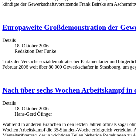
kündigte der Gewerkschaftsvorsitzende Frank Bsirske am Aschermittw
Europaweite Großdemonstration der Gewerk
Details
18. Oktober 2006
Redaktion Der Funke
Trotz der Versuchs sozialdemokratischer Parlamentarier und bürgerli
Februar 2006 weit über 80.000 Gewerkschafter in Strasbourg, um gege
Nach über sechs Wochen Arbeitskampf in d
Details
18. Oktober 2006
Hans-Gerd Öfinger
Während in anderen Branchen in den letzten Jahren oftmals sogar ohn
Wochen Arbeitskampf die 35-Stunden-Woche erfolgreich verteidigt.
Manteltarifvertrag, der in wichtigen Teilen bisherige Regelungen zu