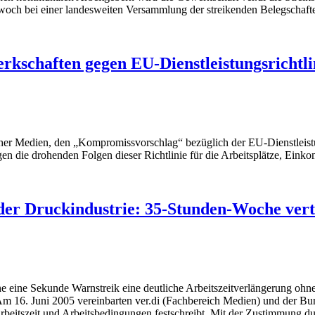
och bei einer landesweiten Versammlung der streikenden Belegschaften
schaften gegen EU-Dienstleistungsrichtlin
cher Medien, den „Kompromissvorschlag“ bezüglich der EU-Dienstleistu
n die drohenden Folgen dieser Richtlinie für die Arbeitsplätze, Einko
er Druckindustrie: 35-Stunden-Woche vert
e eine Sekunde Warnstreik eine deutliche Arbeitszeitverlängerung ohn
 Am 16. Juni 2005 vereinbarten ver.di (Fachbereich Medien) und der 
 Arbeitszeit und Arbeitsbedingungen festschreibt. Mit der Zustimmung 