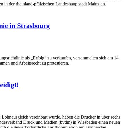
 in der rheinland-pfälzischen Landeshauptstadt Mainz an.
ie in Strasbourg
ngsrichtlinie als „Erfolg“ zu verkaufen, versammelten sich am 14.
mmen und Arbeitsrecht zu protestieren.
eidigt!
e Lohnausgleich vereinbart wurde, haben die Drucker in über sechs
Bundesverband Druck und Medien (bvdm) in Wiesbaden einen neuen
durch die gewerkschaftliche Tarifkommission am Donnerstag