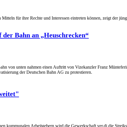
n Mitteln für ihre Rechte und Interessen eintreten können, zeigt der 
f der Bahn an „Heuschrecken“
ve Bahn von unten nahmen einen Auftritt von Vizekanzler Franz Müntef
atisierung der Deutschen Bahn AG zu protestieren.
weitet"
en kommunalen Arbeitgebern wird die Gewerkschaft ver.di die Streiks 