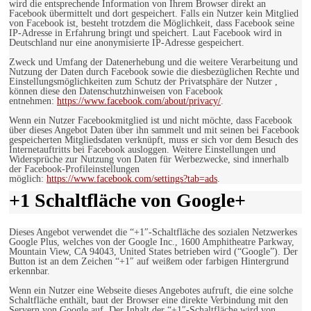
wird die entsprechende Information von Ihrem Browser direkt an
Facebook übermittelt und dort gespeichert. Falls ein Nutzer kein Mitglied
von Facebook ist, besteht trotzdem die Möglichkeit, dass Facebook seine
IP-Adresse in Erfahrung bringt und speichert. Laut Facebook wird in
Deutschland nur eine anonymisierte IP-Adresse gespeichert.
Zweck und Umfang der Datenerhebung und die weitere Verarbeitung und
Nutzung der Daten durch Facebook sowie die diesbezüglichen Rechte und
Einstellungsmöglichkeiten zum Schutz der Privatsphäre der Nutzer ,
können diese den Datenschutzhinweisen von Facebook
entnehmen:
https://www.facebook.com/about/privacy/
.
Wenn ein Nutzer Facebookmitglied ist und nicht möchte, dass Facebook
über dieses Angebot Daten über ihn sammelt und mit seinen bei Facebook
gespeicherten Mitgliedsdaten verknüpft, muss er sich vor dem Besuch des
Internetauftritts bei Facebook ausloggen. Weitere Einstellungen und
Widersprüche zur Nutzung von Daten für Werbezwecke, sind innerhalb
der Facebook-Profileinstellungen
möglich:
https://www.facebook.com/settings?tab=ads
.
+1 Schaltfläche von Google+
Dieses Angebot verwendet die “+1″-Schaltfläche des sozialen Netzwerkes
Google Plus, welches von der Google Inc., 1600 Amphitheatre Parkway,
Mountain View, CA 94043, United States betrieben wird (“Google”). Der
Button ist an dem Zeichen “+1″ auf weißem oder farbigen Hintergrund
erkennbar.
Wenn ein Nutzer eine Webseite dieses Angebotes aufruft, die eine solche
Schaltfläche enthält, baut der Browser eine direkte Verbindung mit den
Servern von Google auf. Der Inhalt der “+1″-Schaltfläche wird von