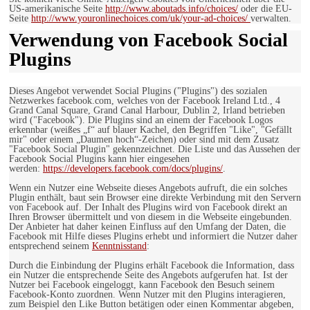
US-amerikanische Seite
http://www.aboutads.info/choices/
oder die EU-
Seite
http://www.youronlinechoices.com/uk/your-ad-choices/
verwalten.
Verwendung von Facebook Social
Plugins
Dieses Angebot verwendet Social Plugins ("Plugins") des sozialen
Netzwerkes facebook.com, welches von der Facebook Ireland Ltd., 4
Grand Canal Square, Grand Canal Harbour, Dublin 2, Irland betrieben
wird ("Facebook"). Die Plugins sind an einem der Facebook Logos
erkennbar (weißes „f“ auf blauer Kachel, den Begriffen "Like", "Gefällt
mir" oder einem „Daumen hoch“-Zeichen) oder sind mit dem Zusatz
"Facebook Social Plugin" gekennzeichnet. Die Liste und das Aussehen der
Facebook Social Plugins kann hier eingesehen
werden:
https://developers.facebook.com/docs/plugins/
.
Wenn ein Nutzer eine Webseite dieses Angebots aufruft, die ein solches
Plugin enthält, baut sein Browser eine direkte Verbindung mit den Servern
von Facebook auf. Der Inhalt des Plugins wird von Facebook direkt an
Ihren Browser übermittelt und von diesem in die Webseite eingebunden.
Der Anbieter hat daher keinen Einfluss auf den Umfang der Daten, die
Facebook mit Hilfe dieses Plugins erhebt und informiert die Nutzer daher
entsprechend seinem
Kenntnisstand
:
Durch die Einbindung der Plugins erhält Facebook die Information, dass
ein Nutzer die entsprechende Seite des Angebots aufgerufen hat. Ist der
Nutzer bei Facebook eingeloggt, kann Facebook den Besuch seinem
Facebook-Konto zuordnen. Wenn Nutzer mit den Plugins interagieren,
zum Beispiel den Like Button betätigen oder einen Kommentar abgeben,