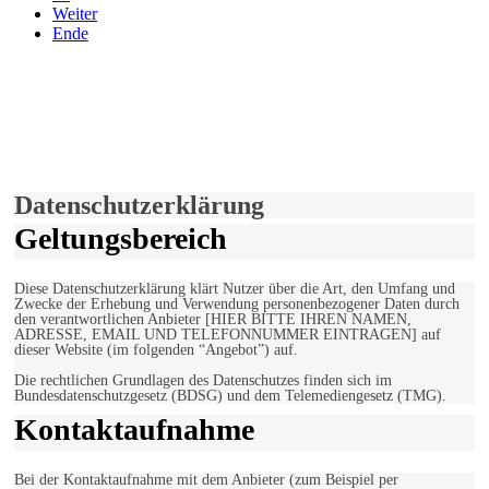
Weiter
Ende
derfunke.de verwendet Cookies!
Hiermit stimmen Sie der weiteren Nutzung unserer Seite und der
Verwendung von Cookies zu.
Mehr erfahren
Einverstanden!
Datenschutzerklärung
Geltungsbereich
Diese Datenschutzerklärung klärt Nutzer über die Art, den Umfang und
Zwecke der Erhebung und Verwendung personenbezogener Daten durch
den verantwortlichen Anbieter [HIER BITTE IHREN NAMEN,
ADRESSE, EMAIL UND TELEFONNUMMER EINTRAGEN] auf
dieser Website (im folgenden “Angebot”) auf.
Die rechtlichen Grundlagen des Datenschutzes finden sich im
Bundesdatenschutzgesetz (BDSG) und dem Telemediengesetz (TMG).
Kontaktaufnahme
Bei der Kontaktaufnahme mit dem Anbieter (zum Beispiel per