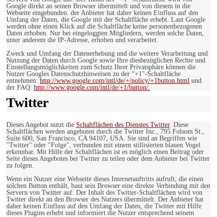
Google direkt an seinen Browser übermittelt und von diesem in die
Webseite eingebunden. der Anbieter hat daher keinen Einfluss auf den
Umfang der Daten, die Google mit der Schaltfläche erhebt. Laut Google
werden ohne einen Klick auf die Schaltfläche keine personenbezogenen
Daten erhoben. Nur bei eingeloggten Mitgliedern, werden solche Daten,
unter anderem die IP-Adresse, erhoben und verarbeitet.
Zweck und Umfang der Datenerhebung und die weitere Verarbeitung und
Nutzung der Daten durch Google sowie Ihre diesbezüglichen Rechte und
Einstellungsmöglichkeiten zum Schutz Ihrer Privatsphäre können die
Nutzer Googles Datenschutzhinweisen zu der “+1″-Schaltfläche
entnehmen:
http://www.google.com/intl/de/+/policy/+1button.html
und
der FAQ:
http://www.google.com/intl/de/+1/button/.
Twitter
Dieses Angebot nutzt die
Schaltflächen des Dienstes Twitter
. Diese
Schaltflächen werden angeboten durch die Twitter Inc., 795 Folsom St.,
Suite 600, San Francisco, CA 94107, USA. Sie sind an Begriffen wie
"Twitter" oder "Folge", verbunden mit einem stillisierten blauen Vogel
erkennbar. Mit Hilfe der Schaltflächen ist es möglich einen Beitrag oder
Seite dieses Angebotes bei Twitter zu teilen oder dem Anbieter bei Twitter
zu folgen.
Wenn ein Nutzer eine Webseite dieses Internetauftritts aufruft, die einen
solchen Button enthält, baut sein Browser eine direkte Verbindung mit den
Servern von Twitter auf. Der Inhalt des Twitter-Schaltflächen wird von
Twitter direkt an den Browser des Nutzers übermittelt. Der Anbieter hat
daher keinen Einfluss auf den Umfang der Daten, die Twitter mit Hilfe
dieses Plugins erhebt und informiert die Nutzer entsprechend seinem