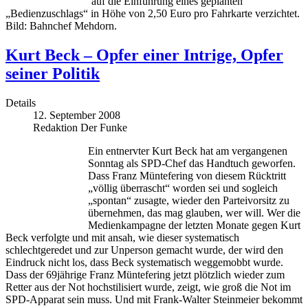
auf die Einführung eines geplanten
„Bedienzuschlags“ in Höhe von 2,50 Euro pro Fahrkarte verzichtet.
Bild: Bahnchef Mehdorn.
Kurt Beck – Opfer einer Intrige, Opfer
seiner Politik
Details
12. September 2008
Redaktion Der Funke
Ein entnervter Kurt Beck hat am vergangenen
Sonntag als SPD-Chef das Handtuch geworfen.
Dass Franz Müntefering von diesem Rücktritt
„völlig überrascht“ worden sei und sogleich
„spontan“ zusagte, wieder den Parteivorsitz zu
übernehmen, das mag glauben, wer will. Wer die
Medienkampagne der letzten Monate gegen Kurt
Beck verfolgte und mit ansah, wie dieser systematisch
schlechtgeredet und zur Unperson gemacht wurde, der wird den
Eindruck nicht los, dass Beck systematisch weggemobbt wurde.
Dass der 69jährige Franz Müntefering jetzt plötzlich wieder zum
Retter aus der Not hochstilisiert wurde, zeigt, wie groß die Not im
SPD-Apparat sein muss. Und mit Frank-Walter Steinmeier bekommt