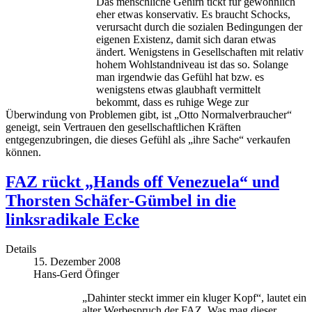
Das menschliche Gehirn tickt für gewöhnlich
eher etwas konservativ. Es braucht Schocks,
verursacht durch die sozialen Bedingungen der
eigenen Existenz, damit sich daran etwas
ändert. Wenigstens in Gesellschaften mit relativ
hohem Wohlstandniveau ist das so. Solange
man irgendwie das Gefühl hat bzw. es
wenigstens etwas glaubhaft vermittelt
bekommt, dass es ruhige Wege zur
Überwindung von Problemen gibt, ist „Otto Normalverbraucher“
geneigt, sein Vertrauen den gesellschaftlichen Kräften
entgegenzubringen, die dieses Gefühl als „ihre Sache“ verkaufen
können.
FAZ rückt „Hands off Venezuela“ und
Thorsten Schäfer-Gümbel in die
linksradikale Ecke
Details
15. Dezember 2008
Hans-Gerd Öfinger
„Dahinter steckt immer ein kluger Kopf“, lautet ein
alter Werbespruch der FAZ. Was mag dieser