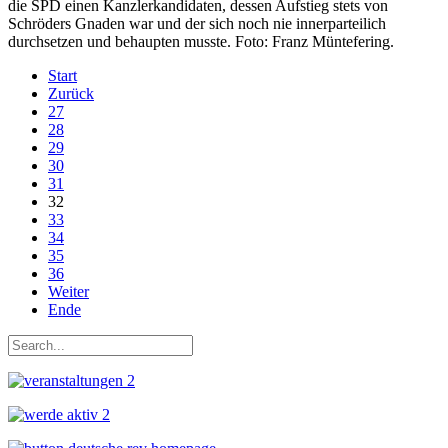
die SPD einen Kanzlerkandidaten, dessen Aufstieg stets von
Schröders Gnaden war und der sich noch nie innerparteilich
durchsetzen und behaupten musste. Foto: Franz Müntefering.
Start
Zurück
27
28
29
30
31
32
33
34
35
36
Weiter
Ende