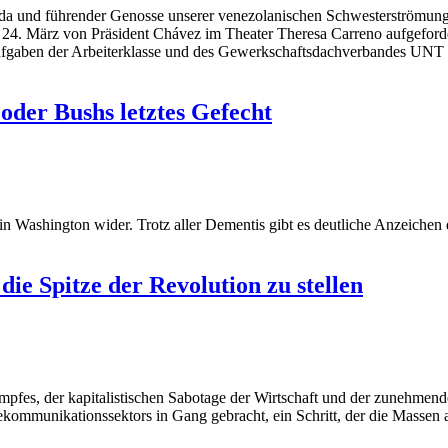
nda und führender Genosse unserer venezolanischen Schwesterströmun
am 24. März von Präsident Chávez im Theater Theresa Carreno aufgeford
 Aufgaben der Arbeiterklasse und des Gewerkschaftsdachverbandes UNT 
der Bushs letztes Gefecht
n Washington wider. Trotz aller Dementis gibt es deutliche Anzeichen 
 die Spitze der Revolution zu stellen
mpfes, der kapitalistischen Sabotage der Wirtschaft und der zunehmende
Telekommunikationssektors in Gang gebracht, ein Schritt, der die Mass