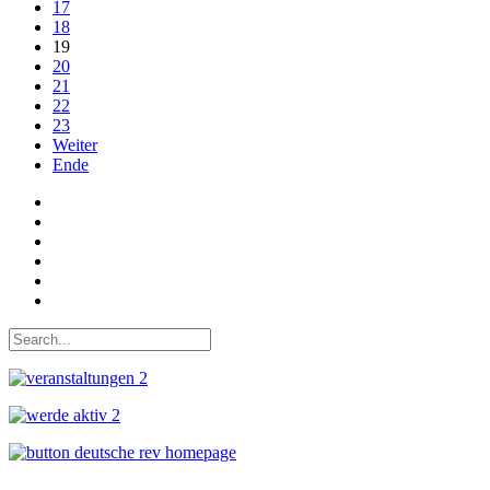
17
18
19
20
21
22
23
Weiter
Ende
Auf Facebook folgen
Bei Twitter teilen
Instagram
Auf Youtube folgen
der funke - Shop
marxist.com