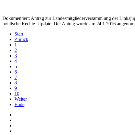
Dokumentiert: Antrag zur Landesmitgliederversammlung der Linksjuge
politische Rechte. Update: Der Antrag wurde am 24.1.2016 angeno
Start
Zurück
1
2
3
4
5
6
7
8
9
10
Weiter
Ende
Auf Facebook folgen
Bei Twitter teilen
Instagram
Auf Youtube folgen