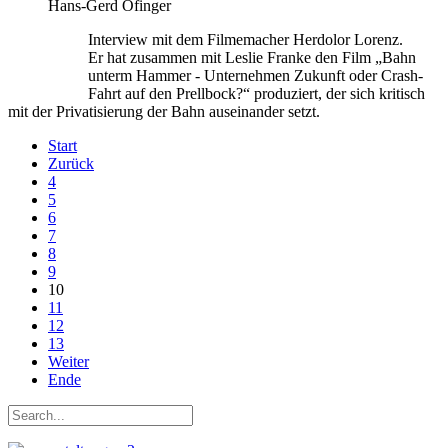
Hans-Gerd Öfinger
Interview mit dem Filmemacher Herdolor Lorenz.
Er hat zusammen mit Leslie Franke den Film „Bahn
unterm Hammer - Unternehmen Zukunft oder Crash-
Fahrt auf den Prellbock?“ produziert, der sich kritisch
mit der Privatisierung der Bahn auseinander setzt.
Start
Zurück
4
5
6
7
8
9
10
11
12
13
Weiter
Ende