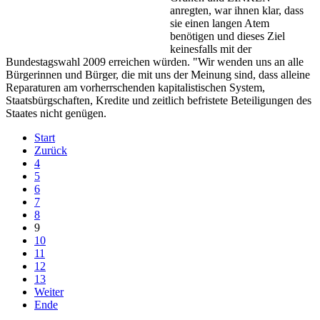
anregten, war ihnen klar, dass
sie einen langen Atem
benötigen und dieses Ziel
keinesfalls mit der
Bundestagswahl 2009 erreichen würden. "Wir wenden uns an alle
Bürgerinnen und Bürger, die mit uns der Meinung sind, dass alleine
Reparaturen am vorherrschenden kapitalistischen System,
Staatsbürgschaften, Kredite und zeitlich befristete Beteiligungen des
Staates nicht genügen.
Start
Zurück
4
5
6
7
8
9
10
11
12
13
Weiter
Ende