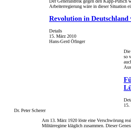
Der Generalstreik gegen den Kapp-Putsch wa
Arbeiterregierung wäre in dieser Situation e
Revolution in Deutschland v
Details
15. März 2010
Hans-Gerd Öfinger
Die
so 
auc
Aus
Fü
Lü
Det
15.
Dr. Peter Scherer
Am 13. März 1920 löste eine Verschwörung reakti
Militärregime kläglich zusammen. Dieser Generals