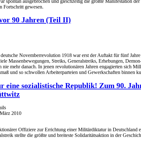
r spontan ausgebrochen und gleichzeitig die größte Manifestation der 
in Fortschritt gewesen.
or 90 Jahren (Teil II)
 deutsche Novemberrevolution 1918 war erst der Auftakt für fünf Jahre
viele Massenbewegungen, Streiks, Generalstreiks, Erhebungen, Demon- 
h nie mehr danach. In jenen revolutionären Jahren engagierten sich Mill
maß und so schwollen Arbeiterparteien und Gewerkschaften binnen kurz
r eine sozialistische Republik! Zum 90. Ja
ttwitz
ails
 März 2010
onärer Offiziere zur Errichtung einer Militärdiktatur in Deutschland 
treik stellte die größte und breiteste Solidaritätsaktion in der Geschi