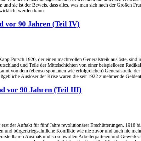
; und sie ist der Beweis, dass alles, was man sich nach der Großen F
rwirklicht werden kann.
d vor 90 Jahren (Teil IV)
pp-Putsch 1920, der einen machtvollen Generalstreik auslöste, sind in
eutschland und Teile der Mittelschichten von einer beispiellosen Radikal
kannt von dem (ebenso spontanen wie erfolgreichen) Generalstreik, der
gebliche Auslöser der Krise waren die seit 1922 zunehmende Geldent
d vor 90 Jahren (Teil III)
rst der Auftakt für fünf Jahre revolutionärer Erschütterungen. 1918 b
n und bürgerkriegsähnliche Konflikte wie nie zuvor und auch nie mehr 
nvorstellbaren Ausmaß und so schwollen Arbeiterparteien und Gewerksch