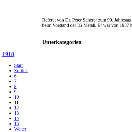
Referat von Dr. Peter Scherer zum 90. Jahrestag 
beim Vorstand der IG Metall. Er war von 1987 bi
Unterkategorien
1918
Start
Zurück
6
7
8
9
10
11
12
13
14
15
Weiter