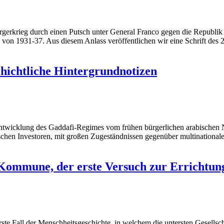
gerkrieg durch einen Putsch unter General Franco gegen die Republik
on 1931-37. Aus diesem Anlass veröffentlichen wir eine Schrift des 2
hichtliche Hintergrundnotizen
 Entwicklung des Gaddafi-Regimes vom frühen bürgerlichen arabischen 
schen Investoren, mit großen Zugeständnissen gegenüber multinational
 Kommune, der erste Versuch zur Errichtun
te Fall der Menschheitsgeschichte, in welchem die untersten Gesellsch