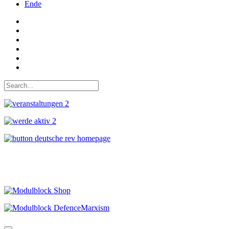
Ende
Auf Facebook folgen
Bei Twitter teilen
Instagram
Auf Youtube folgen
der funke - Shop
marxist.com